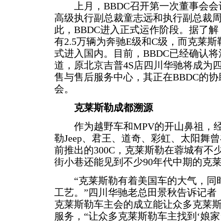
上月，BBDC召开第一次董事会会
高级执行副总裁童志远和执行副总裁
此，BBDC进入正式运作阶段。据了解
有2.5万辆为奔驰E级和C级，而克莱
式进入国内。目前，BBDC已经确认
道，原北京吉普4S店四川华驰将成为
售与售后服务中心，其正在BBDC的
会。
克莱斯勒成都溯源
作为越野车和MPV的开山鼻祖，经
勒Jeep、君王、道奇、彩虹、太阳舞
前推出的300C，克莱斯勒在蓉城有不
街小巷还能见到不少90年代中期的克
“克莱斯勒有着美国车的大气，同时
工艺。”四川华驰老总田景秋告诉记者，
克莱斯勒车主会的成立能让众多克莱
服务，“让众多克莱斯勒车主找到‘娘家