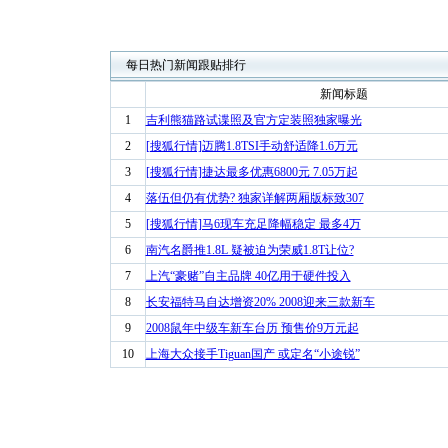
每日热门新闻跟贴排行
新闻标题
1
吉利熊猫路试谍照及官方定装照独家曝光
2
[搜狐行情]迈腾1.8TSI手动舒适降1.6万元
3
[搜狐行情]捷达最多优惠6800元 7.05万起
4
落伍但仍有优势? 独家详解两厢版标致307
5
[搜狐行情]马6现车充足降幅稳定 最多4万
6
南汽名爵推1.8L 疑被迫为荣威1.8T让位?
7
上汽“豪赌”自主品牌 40亿用于硬件投入
8
长安福特马自达增资20% 2008迎来三款新车
9
2008鼠年中级车新车台历 预售价9万元起
10
上海大众接手Tiguan国产 或定名“小途锐”