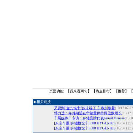
页面功能 【
我来说两句
】 【
热点排行
】 【
推荐
】 
■ 相关链接
·
又要到“金九银十”的末端了 车市别歇着
(10/17 07:27
·
韩力达：奔驰期望在华销量保持两位数增长
(10/17 
·
车展媒体日专访：奔驰品牌代表Jarrod Duncan
(10/1
·
[东京车展]奔驰概念车F600 HYGENIUS
(10/14 12:1
·
[东京车展]奔驰概念车F600 HYGENIUS
(10/14 12:1