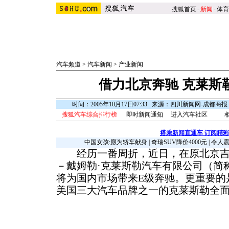
搜狐首页
-
新闻
-
体育
汽车频道
>
汽车新闻
>
产业新闻
借力北京奔驰 克莱斯
时间：2005年10月17日07:33 来源：四川新闻网-成都商
搜狐汽车综合排行榜
即时新闻通知
进入汽车社区
搭乘新闻直通车 订阅精
中国女孩:愿为轿车献身
|
奇瑞SUV降价4000元
|
令人
经历一番周折，近日，在原北京吉
－戴姆勒·克莱斯勒汽车有限公司（简称
将为国内市场带来E级奔驰。更重要的是
美国三大汽车品牌之一的克莱斯勒全