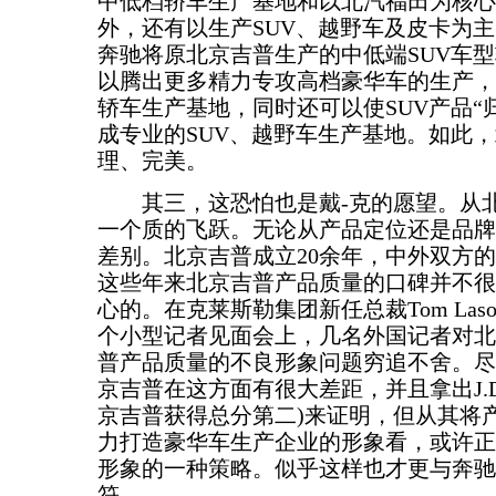
中低档轿车生产基地和以北汽福田为核心
外，还有以生产SUV、越野车及皮卡为
奔驰将原北京吉普生产的中低端SUV车
以腾出更多精力专攻高档豪华车的生产，
轿车生产基地，同时还可以使SUV产品“
成专业的SUV、越野车生产基地。如此
理、完美。
其三，这恐怕也是戴-克的愿望。从北
一个质的飞跃。无论从产品定位还是品牌
差别。北京吉普成立20余年，中外双方
这些年来北京吉普产品质量的口碑并不很
心的。在克莱斯勒集团新任总裁Tom Las
个小型记者见面会上，几名外国记者对北
普产品质量的不良形象问题穷追不舍。尽
京吉普在这方面有很大差距，并且拿出J.D.
京吉普获得总分第二)来证明，但从其将
力打造豪华车生产企业的形象看，或许正
形象的一种策略。似乎这样也才更与奔驰
符。