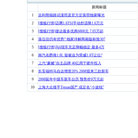
新闻标题
1
吉利熊猫路试谍照及官方定装照独家曝光
2
[搜狐行情]迈腾1.8TSI手动舒适降1.6万元
3
[搜狐行情]捷达最多优惠6800元 7.05万起
4
落伍但仍有优势? 独家详解两厢版标致307
5
[搜狐行情]马6现车充足降幅稳定 最多4万
6
南汽名爵推1.8L 疑被迫为荣威1.8T让位?
7
上汽“豪赌”自主品牌 40亿用于硬件投入
8
长安福特马自达增资20% 2008迎来三款新车
9
2008鼠年中级车新车台历 预售价9万元起
10
上海大众接手Tiguan国产 或定名“小途锐”