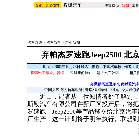
搜狐首页
-
新闻
-
体育
汽车频道
>
汽车新闻
>
产业新闻
弃帕杰罗速跑Jeep2500 
时间：2005年10月28日10:27 来源：中国汽车报 作者：
搜狐汽车综合排行榜
即时新闻通知
进入汽车社区
相关新
搭乘新闻直通车 订阅精彩汽
中国女孩:愿为轿车献身
|
奇瑞SUV降价4000元
|
令人震惊
近日，记者从一位知情者处了解到，北
斯勒汽车有限公司在新厂区投产后，将把
罗速跑、Jeep2500等产品移交给北京
厂生产，这一计划将于明年执行。
联想到