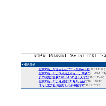
页面功能 【
我来说两句
】 【
热点排行
】 【
推荐
】 【字
■ 相关链接
·
北京奔驰五省区启动公安车大型服务工程
(10/24 12:05)
·
北京奔驰：厂房本月底全部完工 开装新车
(10/19 08:03)
·
长丰帕杰罗喜获2004--2005年度十大车型
(10/18 15:42)
·
北京奔驰：厂房月底完工11月开始生产
(10/18 10:37)
·
借力北京奔驰 克莱斯勒再战中国车市
(10/17 07:33)