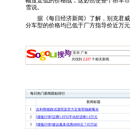
幅度走低的价格战，这必然使整个轿车市
雪说。
据《每日经济新闻》了解，别克君威
分车型的价格均已低于厂方指导价近万元
共找到
2,227
个相关新闻.
每日热门新闻跟贴排行
新闻标题
1
吉利熊猫路试谍照及官方定装照独家曝光
2
[搜狐行情]迈腾1.8TSI手动舒适降1.6万元
3
[搜狐行情]捷达最多优惠6800元 7.05万起