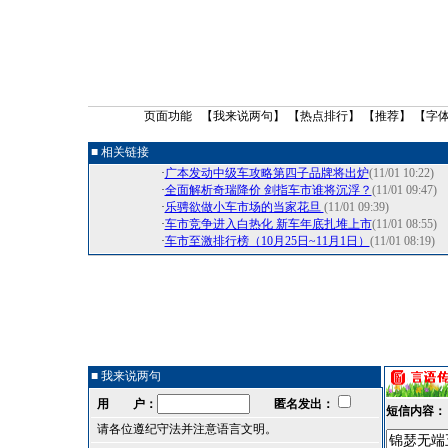
页面功能 【
我来说两句
】 【
热点排行
】 【
推荐
】 【字
■ 相关链接
·
广本发动中级车攻略第四子品牌将出炉
(11/01 10:22)
·
全面解析奇瑞降价 剑指车市谁将沉浮？
(11/01 09:47)
·
乐骋欲做小车市场的当家花旦
(11/01 09:39)
·
车市竞争进入白热化 新车年底扎堆上市
(11/01 08:55)
·
车市至激排行榜（10月25日~11月1日）
(11/01 08:19)
■ 我来说两句
用 户：
匿名发出：
短信内容：
请各位遵纪守法并注意语言文明。