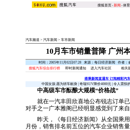
搜狐首页
-
新闻
-
体育
汽车频道
>
汽车新闻
>
车市新闻
10月车市销量普降 广州
时间：2005年11月02日07:28 来源：每日经济新闻 作者
搜狐汽车综合排行榜
即时新闻通知
进入汽车社区
相关新
搭乘新闻直通车 订阅精彩汽
中国女孩:愿为轿车献身
|
奇瑞SUV降价4000元
|
令人震惊
中高级车市酝酿大规模“价格战”
就在一汽丰田欣喜地公布锐志订单已超
对手之一广本雅阁已经明显感觉到了来自
昨天，《每日经济新闻》从全国乘用车
月份，销售排名前五位的汽车企业销售量