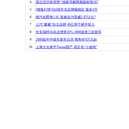
4
落伍但仍有优势? 独家详解两厢版标致307
5
[搜狐行情]马6现车充足降幅稳定 最多4万
6
南汽名爵推1.8L 疑被迫为荣威1.8T让位?
7
上汽“豪赌”自主品牌 40亿用于硬件投入
8
长安福特马自达增资20% 2008迎来三款新车
9
2008鼠年中级车新车台历 预售价9万元起
10
上海大众接手Tiguan国产 或定名“小途锐”