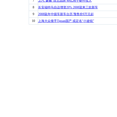
7
上汽“豪赌”自主品牌 40亿用于硬件投入
8
长安福特马自达增资20% 2008迎来三款新车
9
2008鼠年中级车新车台历 预售价9万元起
10
上海大众接手Tiguan国产 或定名“小途锐”