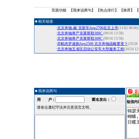
页面功能 【
我来说两句
】 【
热点排行
】 【
推荐
】 
■ 相关链接
·
北京奔驰-戴·克新车Jeep2700在京上市
(11/02 08:06)
·
北京奔驰将产克莱斯勒300C
(09/16 13:58)
·
北京奔驰将产克莱斯勒300C
(09/16 13:58)
·
弃帕杰罗速跑Jeep2500 北京奔驰战略要变？
(10/28 
·
北京奔驰五省区启动公安车大型服务工程
(10/24 12
■ 我来说两句
用 户：
匿名发出：
短信内
请各位遵纪守法并注意语言文明。