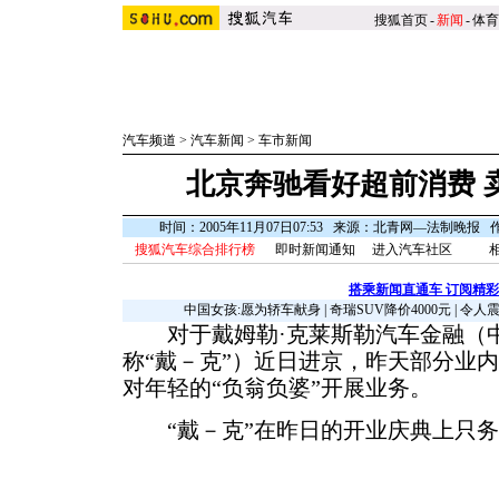
搜狐首页
-
新闻
-
体育
汽车频道
>
汽车新闻
>
车市新闻
北京奔驰看好超前消费 
时间：2005年11月07日07:53 来源：北青网—法制晚报
搜狐汽车综合排行榜
即时新闻通知
进入汽车社区
搭乘新闻直通车 订阅精
中国女孩:愿为轿车献身
|
奇瑞SUV降价4000元
|
令人
对于戴姆勒·克莱斯勒汽车金融（中
称“戴－克”）近日进京，昨天部分业内
对年轻的“负翁负婆”开展业务。
“戴－克”在昨日的开业庆典上只务