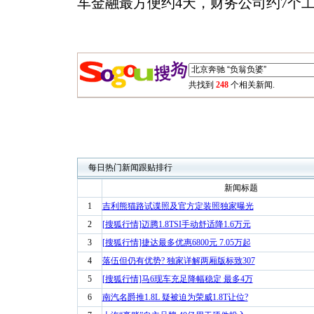
车金融最方便约4天，财务公司约7个
共找到
248
个相关新闻.
每日热门新闻跟贴排行
新闻标题
1
吉利熊猫路试谍照及官方定装照独家曝光
2
[搜狐行情]迈腾1.8TSI手动舒适降1.6万元
3
[搜狐行情]捷达最多优惠6800元 7.05万起
4
落伍但仍有优势? 独家详解两厢版标致307
5
[搜狐行情]马6现车充足降幅稳定 最多4万
6
南汽名爵推1.8L 疑被迫为荣威1.8T让位?