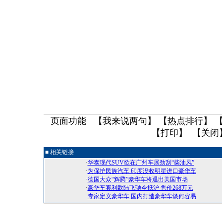
页面功能 【
我来说两句
】 【
热点排行
】 
【
打印
】 【
关闭
■ 相关链接
·
华泰现代SUV欲在广州车展劲刮“柴油风”
·
为保护民族汽车 印度没收明星进口豪华车
·
德国大众“辉腾”豪华车将退出美国市场
·
豪华车宾利欧陆飞驰今抵沪 售价268万元
·
专家定义豪华车 国内打造豪华车谈何容易