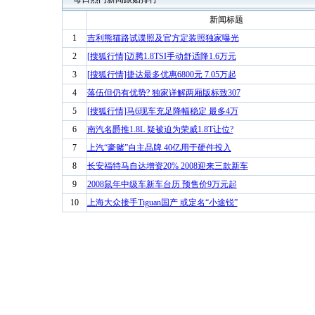
新闻标题
1
吉利熊猫路试谍照及官方定装照独家曝光
2
[搜狐行情]迈腾1.8TSI手动舒适降1.6万元
3
[搜狐行情]捷达最多优惠6800元 7.05万起
4
落伍但仍有优势? 独家详解两厢版标致307
5
[搜狐行情]马6现车充足降幅稳定 最多4万
6
南汽名爵推1.8L 疑被迫为荣威1.8T让位?
7
上汽“豪赌”自主品牌 40亿用于硬件投入
8
长安福特马自达增资20% 2008迎来三款新车
9
2008鼠年中级车新车台历 预售价9万元起
10
上海大众接手Tiguan国产 或定名“小途锐”