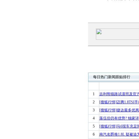
每日热门新闻跟贴排行
1
吉利熊猫路试谍照及官
2
[搜狐行情]迈腾1.8TSI
3
[搜狐行情]捷达最多优惠68
4
落伍但仍有优势? 独家详
5
[搜狐行情]马6现车充足
6
南汽名爵推1.8L 疑被迫为