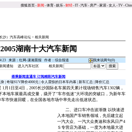
搜狐首页
-
新闻
-
体育
-
娱乐
-
财经
-
IT
-
汽车
-
房产
-
家居
-
女人
-
TV
-
Chi
国（长沙）汽车高峰论坛
>
相关新闻
2005湖南十大汽车新闻
日14:23 来源：红网-潇湘晨报 作者：综合报道
我来说两句(
0
)
新闻通知
进入汽车社区
相关新闻:
搭乘新闻直通车 订阅精彩汽车新闻
献身
|
奇瑞SUV降价4000元
|
令人震惊的日本车内幕
|
新车汇总
|
降价汇总
月1日至4日，2005长沙国际名车展四天累计现场销售汽车1302辆，
创下本地车展最高成交量，撬开了“车市低迷”大环境的突破口，为新年车
沙车市快速回暖，在全国各地市场中率先走出低迷状态。
二、进口车冲击波渐微 以快速进
入本地国产车销售领域，先后建立起
一汽大众、一汽大众奥迪和东风日产4
Ｓ专营店为基础，一度为本地最大进