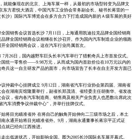
后，就能像现在的北京、上海车展一样，从最初的市场型转变为品牌文
北京东方君悦大酒店，中国汽车工业协会常务副会长、秘书长蒋雷的一
（长沙）国际汽车博览会在多方合力下打造成国内新的Ａ级车展的美好
国销售会议首选长沙 7月11日，上海通用凯迪拉克品牌全国经销商
克品牌全国经销商会议相继在长沙召开。作为国内汽车制造企业的领跑
召开全国经销商会议，这在汽车行业尚属首次。
7月26日，国内越野车巨头长丰汽车举行了猎豹奇兵上市首发仪式。
国统一零售价——9.98万元，从而成为国内首款价位在10万元以内的
豹奇兵这一自主研发产品的面市，向市场宣告了长丰在自主开发方面已
仲裁中心挂牌成立 9月12日，湖南省汽车行业协会第四届、湖南省
大会在湖南宾馆隆重举行，副省长郑茂清、省经委主任胡衡华、省发改
次会议，省内各汽车制造商、销售商及相关产业负责人也悉数出席此次
省汽车消费争议仲裁中心”，并举行挂牌仪式。
将目光瞄准省外 在将自己的触角开始伸向二三级市场之后，本土
湖南永通开始将目光瞄准省外。9月，湖南永通董事长蒋宗平正式证
网点就已经向江西推进。
走出低迷状态，开始影响全国。图为2005长沙国际名车展开幕式。