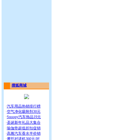
搜狐商城
·
汽车用品热销排行榜
·
空气净化吸附剂30元
·
Snoopy汽车饰品19元
·
圣诞新年礼品大集合
·
瑜伽垫超低折扣促销
·
高雅汽车香水半价销
·
摩托对讲机360元/对