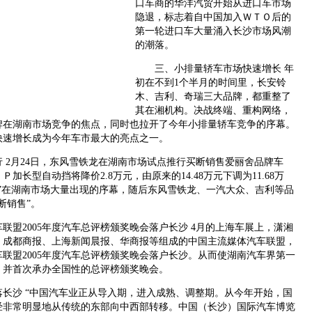
口车商的华洋汽贸开始从进口车市场
隐退，标志着自中国加入ＷＴＯ后的
第一轮进口车大量涌入长沙市场风潮
的潮落。
三、小排量轿车市场快速增长 年
初在不到1个半月的时间里，长安铃
木、吉利、奇瑞三大品牌，都重整了
其在湘机构。决战终端、重构网络，
品牌在湖南市场竞争的焦点，同时也拉开了今年小排量轿车竞争的序幕。
快速增长成为今年车市最大的亮点之一。
2月24日，东风雪铁龙在湖南市场试点推行买断销售爱丽舍品牌车
加长型自动挡将降价2.8万元，由原来的14.48万元下调为11.68万
”在湖南市场大量出现的序幕，随后东风雪铁龙、一汽大众、吉利等品
断销售”。
2005年度汽车总评榜颁奖晚会落户长沙 4月的上海车展上，潇湘
、成都商报、上海新闻晨报、华商报等组成的中国主流媒体汽车联盟，
联盟2005年度汽车总评榜颁奖晚会落户长沙。从而使湖南汽车界第一
，并首次承办全国性的总评榜颁奖晚会。
沙 “中国汽车业正从导入期，进入成熟、调整期。从今年开始，国
经非常明显地从传统的东部向中西部转移。中国（长沙）国际汽车博览