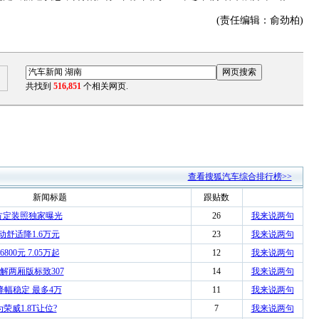
(责任编辑：俞劲柏)
共找到
516,851
个相关网页.
查看搜狐汽车综合排行榜>>
新闻标题
跟贴数
方定装照独家曝光
26
我来说两句
手动舒适降1.6万元
23
我来说两句
00元 7.05万起
12
我来说两句
解两厢版标致307
14
我来说两句
降幅稳定 最多4万
11
我来说两句
荣威1.8T让位?
7
我来说两句