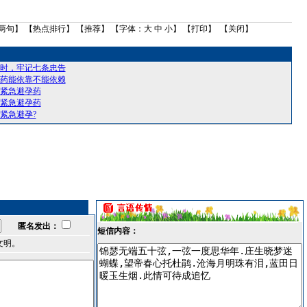
两句
】 【
热点排行
】 【
推荐
】 【字体：
大
中
小
】 【
打印
】 【
关闭
】
时，牢记七条忠告
药能依靠不能依赖
紧急避孕药
紧急避孕药
紧急避孕?
匿名发出：
短信内容：
文明。