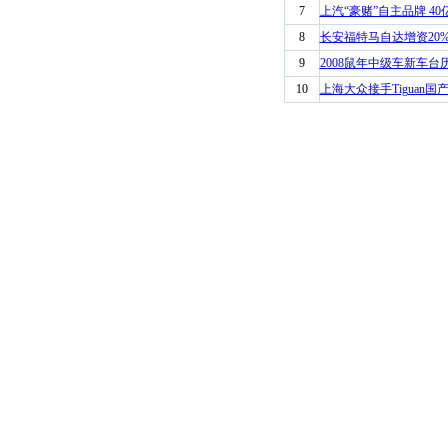
7
上汽“豪赌”自主品牌 4
8
长安福特马自达增资20%
9
2008鼠年中级车新车台
10
上海大众接手Tiguan国