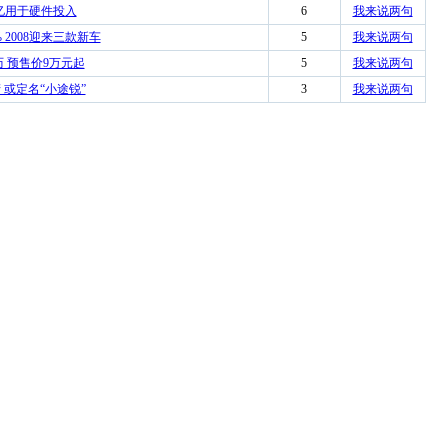
0亿用于硬件投入
6
我来说两句
 2008迎来三款新车
5
我来说两句
历 预售价9万元起
5
我来说两句
产 或定名“小途锐”
3
我来说两句