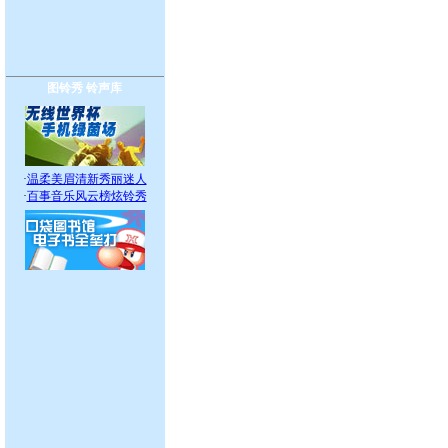
图铃秀
铃声库
·
温柔美眉清新秀丽迷人
·
百事音乐风云榜炫铃秀