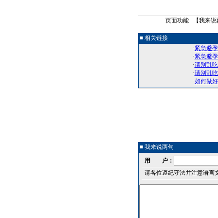
页面功能 【
我来说
■ 相关链接
·
紧急避孕
·
紧急避孕
·
请别乱吃
·
请别乱吃
·
如何做好
■ 我来说两句
用 户：
请各位遵纪守法并注意语言