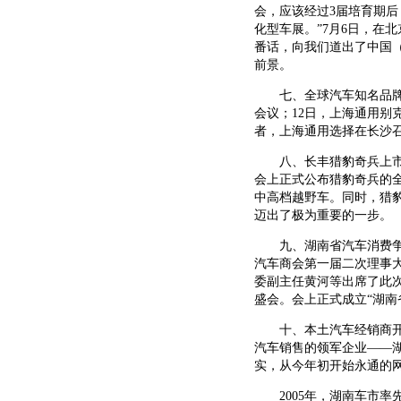
会，应该经过3届培育期
化型车展。”7月6日，在
番话，向我们道出了中国
前景。
七、全球汽车知名品牌全
会议；12日，上海通用别
者，上海通用选择在长沙
八、长丰猎豹奇兵上市 
会上正式公布猎豹奇兵的全
中高档越野车。同时，猎
迈出了极为重要的一步。
九、湖南省汽车消费争议
汽车商会第一届二次理事
委副主任黄河等出席了此
盛会。会上正式成立“湖南
十、本土汽车经销商开始
汽车销售的领军企业——
实，从今年初开始永通的
2005年，湖南车市率先