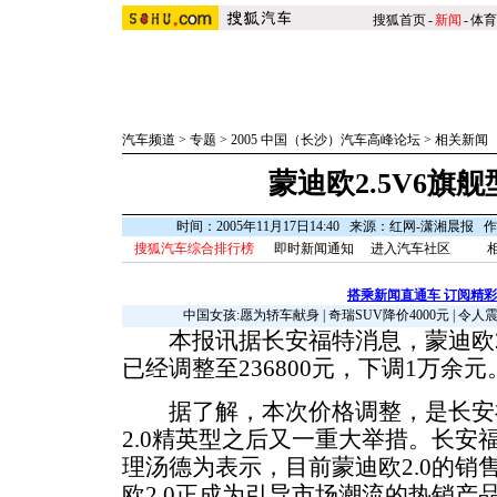
搜狐首页
-
新闻
-
体育
汽车频道
>
专题
>
2005 中国（长沙）汽车高峰论坛
>
相关新闻
蒙迪欧2.5V6旗
时间：2005年11月17日14:40 来源：红网-潇湘晨报
搜狐汽车综合排行榜
即时新闻通知
进入汽车社区
搭乘新闻直通车 订阅精
中国女孩:愿为轿车献身
|
奇瑞SUV降价4000元
|
令人
本报讯据长安福特消息，蒙迪欧2.
已经调整至236800元，下调1万余元
据了解，本次价格调整，是长安
2.0精英型之后又一重大举措。长安
理汤德为表示，目前蒙迪欧2.0的销
欧2.0正成为引导市场潮流的热销产品