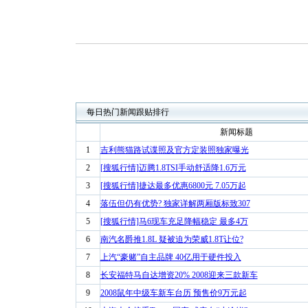
每日热门新闻跟贴排行
新闻标题
1
吉利熊猫路试谍照及官方定装照独家曝光
2
[搜狐行情]迈腾1.8TSI手动舒适降1.6万元
3
[搜狐行情]捷达最多优惠6800元 7.05万起
4
落伍但仍有优势? 独家详解两厢版标致307
5
[搜狐行情]马6现车充足降幅稳定 最多4万
6
南汽名爵推1.8L 疑被迫为荣威1.8T让位?
7
上汽“豪赌”自主品牌 40亿用于硬件投入
8
长安福特马自达增资20% 2008迎来三款新车
9
2008鼠年中级车新车台历 预售价9万元起