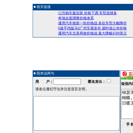
■ 相关链接
·
12月购车最划算 价格下调 车型选择多
·
奇瑞全面调整价格体系
·
通用汽车掀新一轮价格战 多款车型大幅降价
·
6速手挡版马6广州车展发布 届时或公布价格
·
通用汽车北美再掀价格战 最大降幅4500美元
■ 我来说两句
用 户：
匿名发出：
短信内
请各位遵纪守法并注意语言文明。
手 