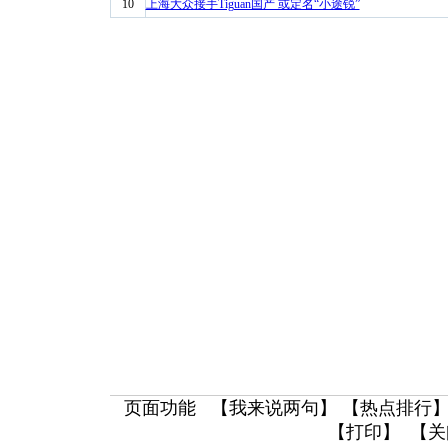
10
上海大众接手Tiguan国产 或定名“小途锐”
页面功能 【
我来说两句
】 【
热点排行
】
【
打印
】 【
关