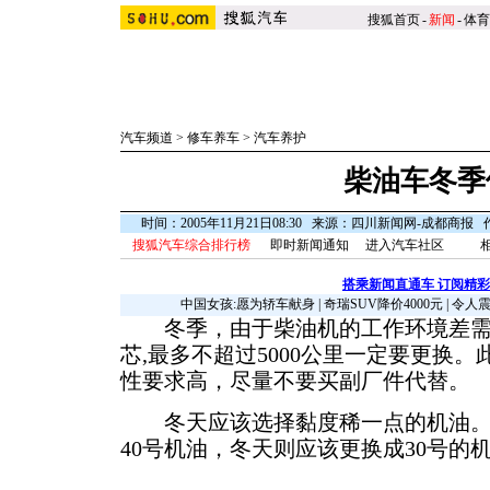
搜狐首页
-
新闻
-
体育
汽车频道
>
修车养车
>
汽车养护
柴油车冬季
时间：2005年11月21日08:30 来源：四川新闻网-成都商报
搜狐汽车综合排行榜
即时新闻通知
进入汽车社区
搭乘新闻直通车 订阅精
中国女孩:愿为轿车献身
|
奇瑞SUV降价4000元
|
令人
冬季，由于柴油机的工作环境差需
芯,最多不超过5000公里一定要更换
性要求高，尽量不要买副厂件代替。
冬天应该选择黏度稀一点的机油。
40号机油，冬天则应该更换成30号的