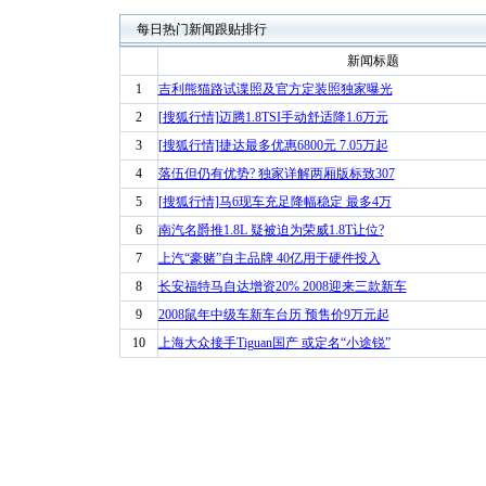
每日热门新闻跟贴排行
新闻标题
1
吉利熊猫路试谍照及官方定装照独家曝光
2
[搜狐行情]迈腾1.8TSI手动舒适降1.6万元
3
[搜狐行情]捷达最多优惠6800元 7.05万起
4
落伍但仍有优势? 独家详解两厢版标致307
5
[搜狐行情]马6现车充足降幅稳定 最多4万
6
南汽名爵推1.8L 疑被迫为荣威1.8T让位?
7
上汽“豪赌”自主品牌 40亿用于硬件投入
8
长安福特马自达增资20% 2008迎来三款新车
9
2008鼠年中级车新车台历 预售价9万元起
10
上海大众接手Tiguan国产 或定名“小途锐”