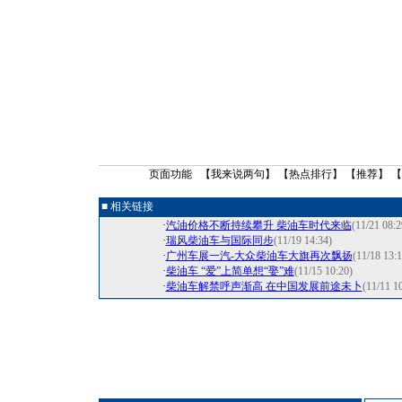
页面功能 【
我来说两句
】 【
热点排行
】 【
推荐
】 
■ 相关链接
·
汽油价格不断持续攀升 柴油车时代来临
(11/21 08:2
·
瑞风柴油车与国际同步
(11/19 14:34)
·
广州车展一汽-大众柴油车大旗再次飘扬
(11/18 13:1
·
柴油车 “爱”上简单想“娶”难
(11/15 10:20)
·
柴油车解禁呼声渐高 在中国发展前途未卜
(11/11 1