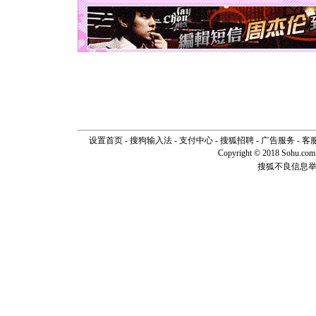
[圣诞节]
如意,快乐
[元旦]
看
断电。爱
你是我专
[元旦]
如
起；二是
离。水晶
[元旦]
当
泣，这痛
卖了。水
[春节]
风
设置首页
-
搜狗输入法
-
支付中心
-
搜狐招聘
-
广告服务
-
客
颜！冬去
Copyright © 2018 Sohu.com I
道一声平
搜狐不良信息
[春节]
传
片叶子是
送你一棵