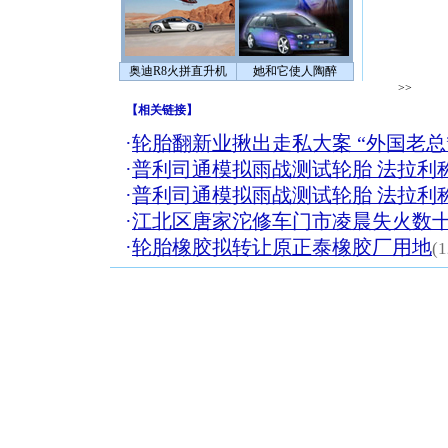
奥迪R8火拼直升机
她和它使人陶醉
>>
【
相关链接
】
·
轮胎翻新业揪出走私大案 “外国老总
·
普利司通模拟雨战测试轮胎 法拉利
·
普利司通模拟雨战测试轮胎 法拉利
·
江北区唐家沱修车门市凌晨失火数
·
轮胎橡胶拟转让原正泰橡胶厂用地
(1
[圣诞节]
你太多，
要平安！