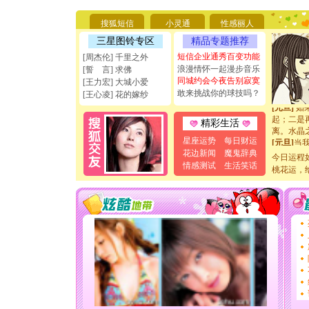
[圣诞节]
能正大光明
搜狐短信
小灵通
性感丽人
天都要快
三星图铃专区
精品专题推荐
[圣诞节]
短信企业通秀百变功能
如意,快乐
[周杰伦] 千里之外
[元旦]
看
浪漫情怀一起漫步音乐
[誓 言] 求佛
断电。爱
同城约会今夜告别寂寞
[王力宏] 大城小爱
你是我专
敢来挑战你的球技吗？
[王心凌] 花的嫁纱
[元旦]
如
起；二是
精彩生活
离。水晶
[元旦]
当
星座运势
每日财运
泣，这痛
花边新闻
魔鬼辞典
今日运程
卖了。水
情感测试
生活笑话
桃花运，
[春节]
风
颜！冬去
道一声平
[春节]
传
片叶子是
送你一棵
[圣诞节]
你太多，
要平安！
[圣诞节]
能正大光明
天都要快