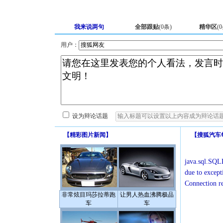
我来说两句
全部跟贴
(
0
条)
精华区
(
0
用户：
设为辩论话题
【
精彩图片新闻
】
【
搜狐汽车
java.sql.SQLE
due to except
Connection r
非常炫目玛莎拉蒂跑
让男人热血沸腾极品
车
车