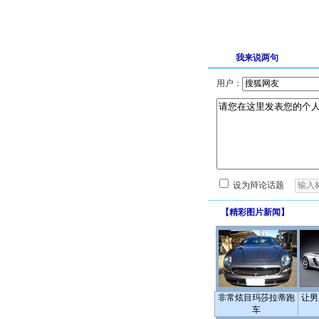
我来说两句
用户：
设为辩论话题
【
精彩图片新闻
】
非常炫目玛莎拉蒂跑
让男
车