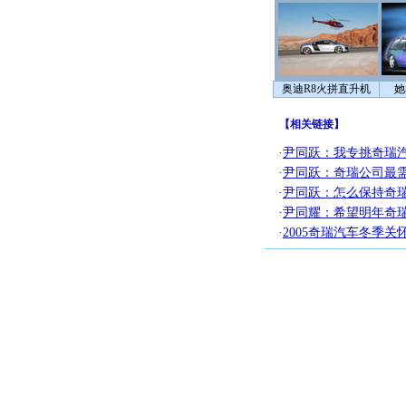
奥迪R8火拼直升机
她
【
相关链接
】
·
尹同跃：我专挑奇瑞
·
尹同跃：奇瑞公司最
·
尹同跃：怎么保持奇
·
尹同耀：希望明年奇瑞
·
2005奇瑞汽车冬季