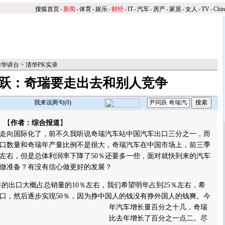
搜狐首页
-
新闻
-
体育
-
娱乐
-
财经
-
IT
-
汽车
-
房产
-
家居
-
女人
-
TV
-
Chi
清华讲台
>
清华PK实录
跃：奇瑞要走出去和别人竞争
我来说两句(
0
)
 【
作者：综合报道
】
向国际化了，前不久我听说奇瑞汽车站中国汽车出口三分之一，而
口数量和奇瑞年产量比例不是很大，奇瑞汽车在中国市场上，前三季
％左右，但是总体利润率下降了50％还要多一些，面对就快到来的汽车
做准备？有没有信心做更好的发展？
出口大概占总销量的10％左右，我们希望明年占到25％左右，希
口，然后逐步实现50％，因为挣中国人的钱没有挣外国人的钱爽。
今
年汽车增长量百分之十几，奇瑞
比去年增长了百分之一点二。尽