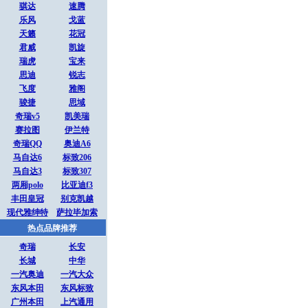
骐达
速腾
乐风
戈蓝
天籁
花冠
君威
凯旋
瑞虎
宝来
思迪
锐志
飞度
雅阁
骏捷
思域
奇瑞v5
凯美瑞
赛拉图
伊兰特
奇瑞QQ
奥迪A6
马自达6
标致206
马自达3
标致307
两厢polo
比亚迪f3
丰田皇冠
别克凯越
现代雅绅特
萨拉毕加索
热点品牌推荐
奇瑞
长安
长城
中华
一汽奥迪
一汽大众
东风本田
东风标致
广州本田
上汽通用