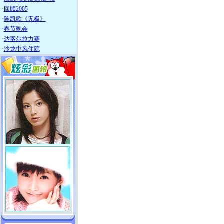
·
回顾2005
·
陈凯歌《无极》
·
春节晚会
·
达喀尔拉力赛
·
沙龙中风住院