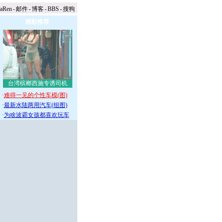
naRen
-
邮件
-
博客
-
BBS
-
搜狗
精彩推荐
台湾槟榔西施专诱司机
·
难得一见的个性车模(图)
·
最新水陆两用汽车(组图)
·
为啥波霸女孩都喜欢玩车