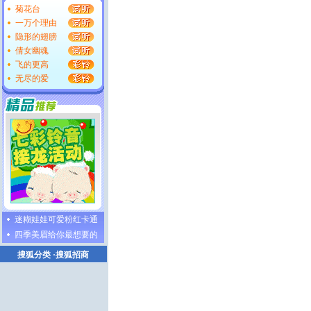
菊花台
一万个理由
隐形的翅膀
倩女幽魂
飞的更高
无尽的爱
迷糊娃娃可爱粉红卡通
四季美眉给你最想要的
搜狐分类
·
搜狐招商