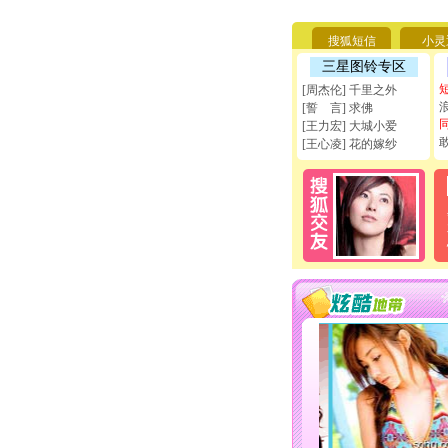
搜狐短信
小灵
三星图铃专区
[周杰伦] 千里之外
[誓 言] 求佛
[王力宏] 大城小爱
[王心凌] 花的嫁纱