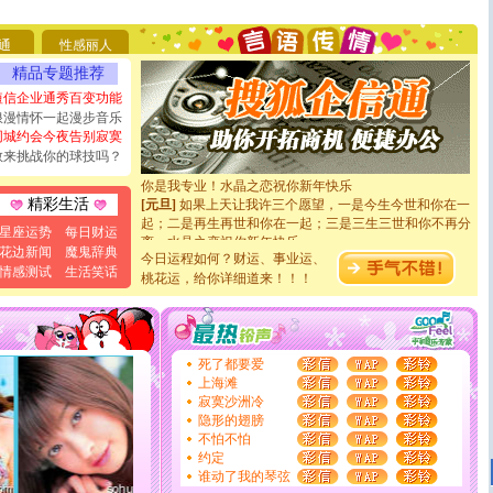
你太多，只有给你五千万：千万快乐！千万要健康！千万
要平安！千万要知足！千万不要忘记我！
通
性感丽人
[圣诞节]
不只这样的日子才会想起你,而是这样的日子才
能正大光明地骚扰你,告诉你,圣诞要快乐!新年要快乐!天
精品专题推荐
天都要快乐噢!
短信企业通秀百变功能
[圣诞节]
奉上一颗祝福的心,在这个特别的日子里,愿幸福,
浪漫情怀一起漫步音乐
如意,快乐,鲜花,一切美好的祝愿与你同在.圣诞快乐!
同城约会今夜告别寂寞
[元旦]
看到你我会触电；看不到你我要充电；没有你我会
敢来挑战你的球技吗？
断电。爱你是我职业，想你是我事业，抱你是我特长，吻
你是我专业！水晶之恋祝你新年快乐
[元旦]
如果上天让我许三个愿望，一是今生今世和你在一
精彩生活
起；二是再生再世和你在一起；三是三生三世和你不再分
星座运势
每日财运
离。水晶之恋祝你新年快乐
[元旦]
当我狠下心扭头离去那一刻，你在我身后无助地哭
花边新闻
魔鬼辞典
今日运程如何？财运、事业运、
泣，这痛楚让我明白我多么爱你。我转身抱住你：这猪不
情感测试
生活笑话
桃花运，给你详细道来！！！
卖了。水晶之恋祝你新年快乐。
[春节]
风柔雨润好月圆，半岛铁盒伴身边，每日尽显开心
颜！冬去春来似水如烟，劳碌人生需尽欢！听一曲轻歌，
道一声平安！新年吉祥万事如愿
[春节]
传说薰衣草有四片叶子：第一片叶子是信仰，第二
死了都要爱
片叶子是希望，第三片叶子是爱情，第四片叶子是幸运。
上海滩
送你一棵薰衣草，愿你新年快乐！
寂寞沙洲冷
[圣诞节]
圣诞节到了，想想没什么送给你的，又不打算给
隐形的翅膀
你太多，只有给你五千万：千万快乐！千万要健康！千万
不怕不怕
要平安！千万要知足！千万不要忘记我！
约定
[圣诞节]
不只这样的日子才会想起你,而是这样的日子才
谁动了我的琴弦