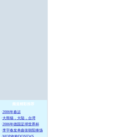
频道精彩推荐
·
2006年春运
·
大熊猫，大陆，台湾
·
2006年德国足球世界杯
·
李宇春发单曲张朝阳捧场
·
MOP收购DONEWS