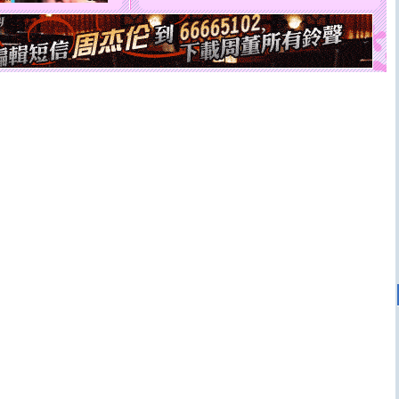
能正大光明地骚扰你,告诉你,圣诞要快乐!新年要快乐!天
天都要快乐噢!
[圣诞节]
奉上一颗祝福的心,在这个特别的日子里,愿幸福,
如意,快乐,鲜花,一切美好的祝愿与你同在.圣诞快乐!
[元旦]
看到你我会触电；看不到你我要充电；没有你我会
断电。爱你是我职业，想你是我事业，抱你是我特长，吻
你是我专业！水晶之恋祝你新年快乐
[元旦]
如果上天让我许三个愿望，一是今生今世和你在一
起；二是再生再世和你在一起；三是三生三世和你不再分
离。水晶之恋祝你新年快乐
[元旦]
当我狠下心扭头离去那一刻，你在我身后无助地哭
泣，这痛楚让我明白我多么爱你。我转身抱住你：这猪不
卖了。水晶之恋祝你新年快乐。
[春节]
风柔雨润好月圆，半岛铁盒伴身边，每日尽显开心
颜！冬去春来似水如烟，劳碌人生需尽欢！听一曲轻歌，
道一声平安！新年吉祥万事如愿
[春节]
传说薰衣草有四片叶子：第一片叶子是信仰，第二
片叶子是希望，第三片叶子是爱情，第四片叶子是幸运。
送你一棵薰衣草，愿你新年快乐！