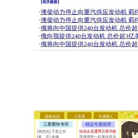
【
相关链接
】
·
潍柴动力停止向重汽供应发动机 羁
·
潍柴动力停止向重汽供应发动机 羁
·
俄将向中国提供240台发动机 总价超
·
俄向我提供240台发动机 总价超3亿美
·
俄将向中国提供240台发动机 总价超
[圣诞节]
你太多，
要平安！
搜狐短信
小灵通
性感丽人
[圣诞节]
三星图铃专区
精品专题推荐
能正大光明
天都要快
短信企业通秀百变功能
[周杰伦] 千里之外
[圣诞节]
浪漫情怀一起漫步音乐
[誓 言] 求佛