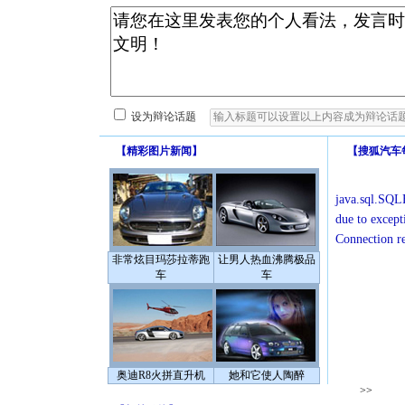
设为辩论话题
【
精彩图片新闻
】
【
搜狐汽车
java.sql.SQLE
due to except
Connection r
非常炫目玛莎拉蒂跑
让男人热血沸腾极品
车
车
奥迪R8火拼直升机
她和它使人陶醉
>>