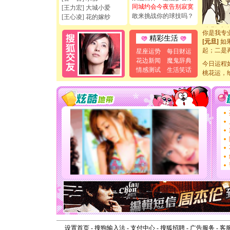
如意,快乐
同城约会今夜告别寂寞
[王力宏] 大城小爱
[元旦]
看
敢来挑战你的球技吗？
[王心凌] 花的嫁纱
断电。爱
你是我专
精彩生活
[元旦]
如
起；二是
星座运势
每日财运
离。水晶
花边新闻
魔鬼辞典
今日运程
[元旦]
当
情感测试
生活笑话
泣，这痛
桃花运，
卖了。水
[春节]
风
颜！冬去
道一声平
[春节]
传
片叶子是
送你一棵
[圣诞节]
你太多，
要平安！
[圣诞节]
能正大光明
天都要快
[圣诞节]
如意,快乐
[元旦]
看
断电。爱
设置首页
-
搜狗输入法
-
支付中心
-
搜狐招聘
-
广告服务
-
客