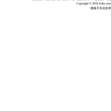
你是我专
Copyright © 2018 Sohu.com I
[元旦]
如
搜狐不良信息
起；二是
离。水晶
[元旦]
当
泣，这痛
卖了。水
[春节]
风
颜！冬去
道一声平
[春节]
传
片叶子是
送你一棵