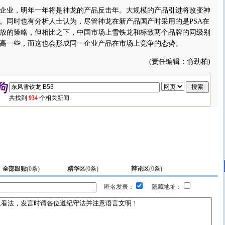
业，明年一年将是神龙的产品反击年。大规模的产品引进将改变神
。同时也有分析人士认为，尽管神龙在新产品国产时采用的是PSA在
放的策略，但相比之下，中国市场上雪铁龙和标致两个品牌的同级别
高一些，而这也会形成同一企业产品在市场上竞争的态势。
(责任编辑：俞劲柏)
共找到
934
个相关新闻.
全部跟贴
(
0
条)
精华区
(
0
条)
辩论区
(
0
条)
匿名发表：
隐藏地址：