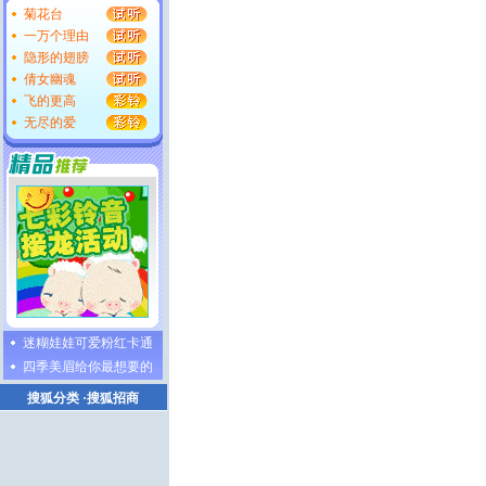
菊花台
一万个理由
隐形的翅膀
倩女幽魂
飞的更高
无尽的爱
迷糊娃娃可爱粉红卡通
四季美眉给你最想要的
搜狐分类
·
搜狐招商