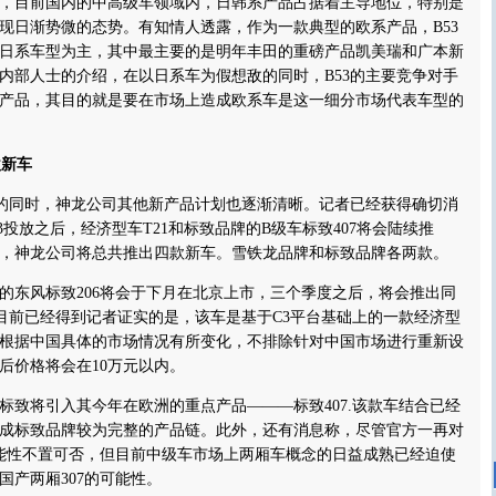
目前国内的中高级车领域内，日韩系产品占据着主导地位，特别是
现日渐势微的态势。有知情人透露，作为一款典型的欧系产品，B53
日系车型为主，其中最主要的是明年
丰田
的重磅产品凯美瑞和广本新
内部人士的介绍，在以日系车为假想敌的同时，B53的主要竞争对手
产品，其目的就是要在市场上造成欧系车是这一细分市场代表车型的
款新车
的同时，神龙公司其他新产品计划也逐渐清晰。记者已经获得确切消
3投放之后，经济型车T21和标致品牌的B级车标致407将会陆续推
，神龙公司将总共推出四款新车。雪铁龙品牌和标致品牌各两款。
的
东风标致
206将会于下月在北京上市，三个季度之后，将会推出同
，目前已经得到记者证实的是，该车是基于C3平台基础上的一款经济型
根据中国具体的市场情况有所变化，不排除针对中国市场进行重新设
后价格将会在10万元以内。
将引入其今年在欧洲的重点产品———标致407.该款车结合已经
成标致品牌较为完整的产品链。此外，还有消息称，尽管官方一再对
可能性不置可否，但目前中级车市场上两厢车概念的日益成熟已经迫使
国产两厢307的可能性。