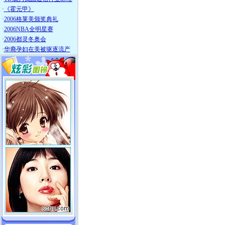
·
《霍元甲》
·
2006格莱美颁奖典礼
·
2006NBA全明星赛
·
2006都灵冬奥会
·
华裔孕妇在美被驱逐流产