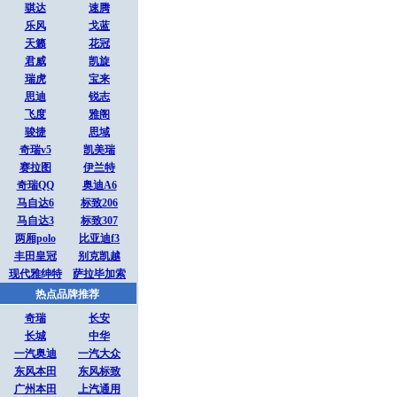
骐达
速腾
乐风
戈蓝
天籁
花冠
君威
凯旋
瑞虎
宝来
思迪
锐志
飞度
雅阁
骏捷
思域
奇瑞v5
凯美瑞
赛拉图
伊兰特
奇瑞QQ
奥迪A6
马自达6
标致206
马自达3
标致307
两厢polo
比亚迪f3
丰田皇冠
别克凯越
现代雅绅特
萨拉毕加索
热点品牌推荐
奇瑞
长安
长城
中华
一汽奥迪
一汽大众
东风本田
东风标致
广州本田
上汽通用