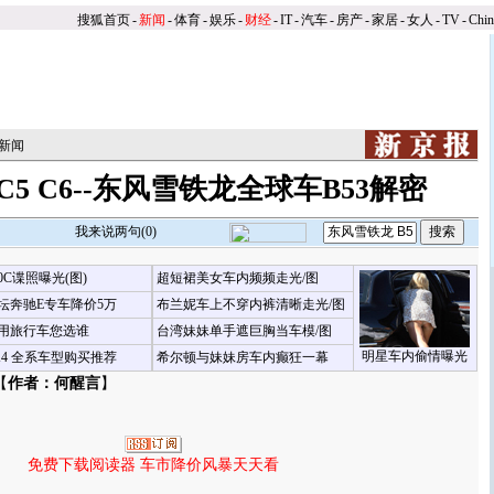
搜狐首页
-
新闻
-
体育
-
娱乐
-
财经
-
IT
-
汽车
-
房产
-
家居
-
女人
-
TV
-
Chi
新闻
5 C6--东风雪铁龙全球车B53解密
我来说两句(
0
)
00C谍照曝光(图)
超短裙美女车内频频走光/图
坛奔驰E专车降价5万
布兰妮车上不穿内裤清晰走光/图
用旅行车您选谁
台湾妹妹单手遮巨胸当车模/图
明星车内偷情曝光
X4 全系车型购买推荐
希尔顿与妹妹房车内癫狂一幕
【
作者：何醒言
】
免费下载阅读器 车市降价风暴天天看