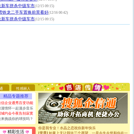
款新车拼杀中级车市
(12/15 09:15)
雪铁龙二手车置换前景看好
(12/16 00:42)
款新车拼杀中级车市
(12/15 09:15)
[圣诞节]
圣诞节到了，想想没什么送给你的，又不打算给
你太多，只有给你五千万：千万快乐！千万要健康！千万
要平安！千万要知足！千万不要忘记我！
通
性感丽人
[圣诞节]
不只这样的日子才会想起你,而是这样的日子才
能正大光明地骚扰你,告诉你,圣诞要快乐!新年要快乐!天
精品专题推荐
天都要快乐噢!
短信企业通秀百变功能
[圣诞节]
奉上一颗祝福的心,在这个特别的日子里,愿幸福,
浪漫情怀一起漫步音乐
如意,快乐,鲜花,一切美好的祝愿与你同在.圣诞快乐!
同城约会今夜告别寂寞
[元旦]
看到你我会触电；看不到你我要充电；没有你我会
敢来挑战你的球技吗？
断电。爱你是我职业，想你是我事业，抱你是我特长，吻
你是我专业！水晶之恋祝你新年快乐
[元旦]
如果上天让我许三个愿望，一是今生今世和你在一
精彩生活