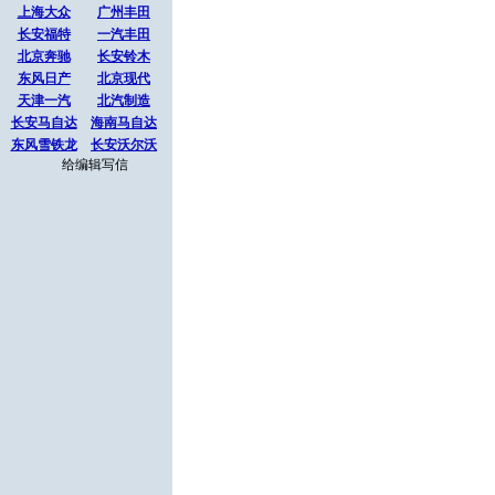
上海大众
广州丰田
长安福特
一汽丰田
北京奔驰
长安铃木
东风日产
北京现代
天津一汽
北汽制造
长安马自达
海南马自达
东风雪铁龙
长安沃尔沃
给编辑写信