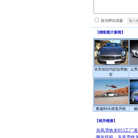
设为辩论话题
【
精彩图片新闻
】
非常炫目玛莎拉蒂跑
让男
车
奥迪R8火拼直升机
她
【
相关链接
】
·
东风雪铁龙B53工厂
·
网友投稿：东风雪铁龙