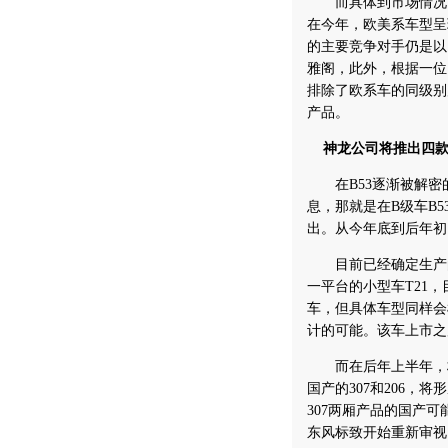
而具体到市场情况，
在今年，欧美系车型呈
的主要竞争对手仍是以
雅阁
，此外，根据一位
排除了欧系车的同级别
产品。
神龙公司将推出四
在B53逐渐被解密
息，那就是在B级车B5
出。从今年底到后年初
目前已经确定生产
一平台的小型车T21
车，但具体车型同样会
计的可能。该车上市之
而在后年上半年，标致
国产的307和
206
，将形
307两厢产品的国产
东风标致开始重新审视