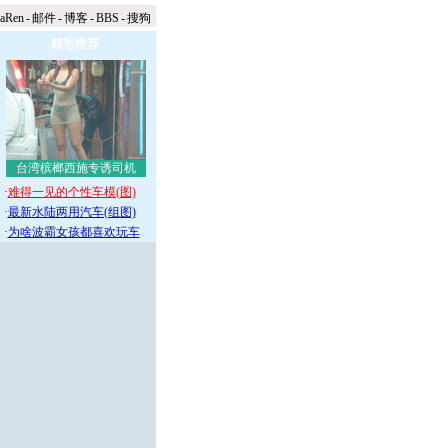
naRen
-
邮件
-
博客
-
BBS
-
搜狗
精彩推荐
台湾槟榔西施专诱司机
·
难得一见的个性车模(图)
·
最新水陆两用汽车(组图)
·
为啥波霸女孩都喜欢玩车