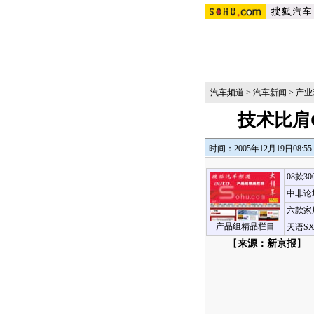
汽车频道
>
汽车新闻
>
产业
技术比肩C
时间：2005年12月19日08:55
08款3
中非论
六款家
产品组精品栏目
天语S
【
来源：新京报
】 