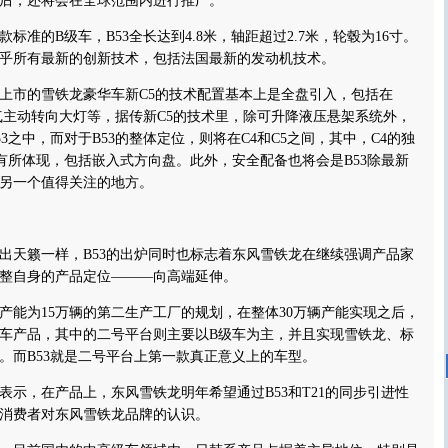
后，还将会在全球范围内进行推广。
的B级车，B53全长达到4.8米，轴距超过2.7米，轮毂为16寸。
乎所有最新的创新技术，包括法国最新的发动机技术。
市的雪铁龙豪华车新C5的技术配置基本上是全盘引入，包括在
氙气主动转向大灯等，据传新C5的技术里，除可升降液压悬架系统外，
3之中，而对于B53的整体定位，则将在
C4
和C5之间，其中，C4的独
中有所体现，包括嵌入式方向盘。此外，安全配备也将会是B53除最新
另一个值得关注的地方。
出
天籁
一样，B53的出炉同时也标志着东风雪铁龙在继续强调产品家
整自身的产品定位———向高端延伸。
为15万辆的第二生产工厂的规划，在整体30万辆产能实现之后，
车产品，其中的二号平台则主要以B级车为主，并且实现雪铁龙、
标
。而B53就是二号平台上第一款真正意义上的车型。
，在产品上，东风雪铁龙明年希望通过B53和T21的同步引进性
消费者对东风雪铁龙品牌的认识。