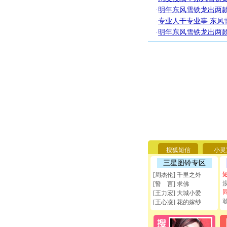
·
明年东风雪铁龙出两
·
专业人干专业事 东风
·
明年东风雪铁龙出两
搜狐短信
小灵
三星图铃专区
[周杰伦] 千里之外
[誓 言] 求佛
[王力宏] 大城小爱
[王心凌] 花的嫁纱