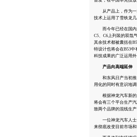
首发，在中国率先投放
从产品上，作为一款标准
技术上运用了雪铁龙几
而今年已经在国内上
C5、C6上列装的双
其余技术都被囊括在B5
特设计也将会在B53
科技成果的广泛运用外
产品向高端延伸
和
东风日产
当初推
用化的同时有意识地调
根据神龙汽车新的产能
将会有三个平台生产汽
致
两个品牌的混线生产
一位神龙汽车人士表示
来彻底改变目前市场和