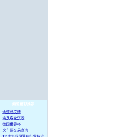
频道精彩推荐
·
禽流感疫情
·
埃及客轮沉没
·
德国世界杯
·
火车票交易查询
·
TD成为我国通信行业标准