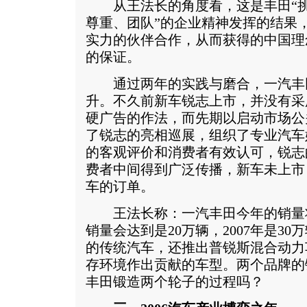
从王法长的角度看，这是丰田“挑
尊重、团队”的企业精神发挥的结果
实力的伙伴合作，从而获得的中国理
的保证。
通过两年的实践与磨合，一汽丰
升。不久前新车锐志上市，并没有采
硬广告的作法，而先期以启动市场公
了锐志的亮相巡展，组织了专业汽车
的客观评价和消费者有效认可，锐志
费者中间得到广泛传播，新车未上市，
车的订单。
王法长称：一汽丰田今年的销量将
销量会达到是20万辆，2007年是3
的传统汽车，还推出普锐斯混合动力
存环境作出贡献的车型。两个品牌的
丰田锻造两个轮子的过程吗？