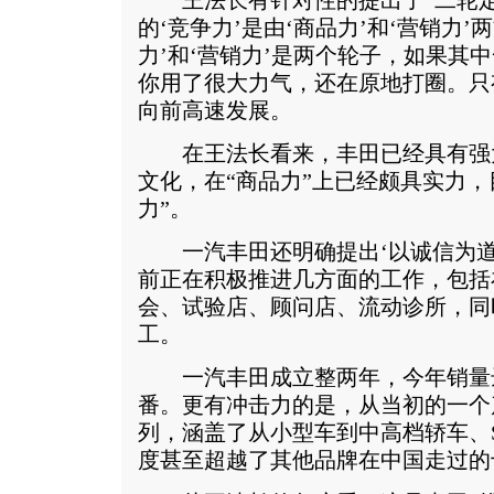
王法长有针对性的提出了“二轮定
的‘竞争力’是由‘商品力’和‘营销力’
力’和‘营销力’是两个轮子，如果其
你用了很大力气，还在原地打圈。只
向前高速发展。
在王法长看来，丰田已经具有强
文化，在“商品力”上已经颇具实力，
力”。
一汽丰田还明确提出‘以诚信为道
前正在积极推进几方面的工作，包括
会、试验店、顾问店、流动诊所，同
工。
一汽丰田成立整两年，今年销量达
番。更有冲击力的是，从当初的一个
列，涵盖了从小型车到中高档轿车、
度甚至超越了其他品牌在中国走过的