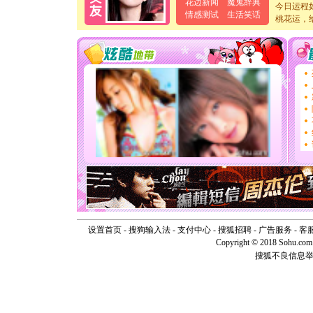
泣，这痛
花边新闻
魔鬼辞典
今日运程
卖了。水
情感测试
生活笑话
桃花运，
[春节]
风
颜！冬去
道一声平
[春节]
传
片叶子是
送你一棵
[圣诞节]
你太多，
要平安！
[圣诞节]
能正大光明
天都要快
[圣诞节]
如意,快乐
[元旦]
看
断电。爱
你是我专
[元旦]
如
设置首页
-
搜狗输入法
-
支付中心
-
搜狐招聘
-
广告服务
-
客
起；二是
Copyright © 2018 Sohu.com I
离。水晶
搜狐不良信息
[元旦]
当
泣，这痛
卖了。水
[春节]
风
颜！冬去