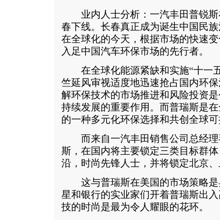
业内人士分析：一汽丰田普锐斯
春下线。长春真正成为诞生中国民族
在全球化的今天，根据市场的快速变
入足中国汽车环保市场的先行者。
在全球化能源紧缺和实施“十一五
竺延风审视适度地迅速抢占国内环保
解环保技术的市场推进和风险投资是
持续发展的重要作用。而普瑞斯是在
的一种多元化环保选择和共创全球可
而来自一汽丰田销售公司总经理
斯，在国内将主要锁定三类目标群体
沿，时尚先锋人士，并将锁定北京、
这与普瑞斯在美国的市场策略是
星和银行的实业家们开着普瑞斯出入
技的时尚是最为令人耀眼的花环。