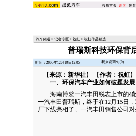
搜狐首页
-
新闻
-
体育
汽车频道
>
记者专区
>
祝虹
>
祝虹作品精选
普瑞斯科技环保背
我来说两句(
0
)
时间：2005年12月19日12:05
【
来源：新华社
】 【
作者：祝虹
】
一、环保汽车产业如何破题发展
海南博鰲一汽丰田锐志上市的硝
一汽丰田普瑞斯，终于在12月15日
厂下线亮相了。一汽丰田销售公司对外