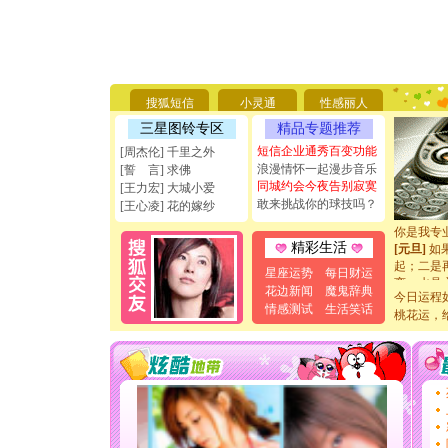
[圣诞节]
你太多，
要平安！
搜狐短信
小灵通
性感丽人
[圣诞节]
能正大光明
三星图铃专区
精品专题推荐
天都要快
短信企业通秀百变功能
[周杰伦] 千里之外
[圣诞节]
浪漫情怀一起漫步音乐
[誓 言] 求佛
如意,快乐
同城约会今夜告别寂寞
[王力宏] 大城小爱
[元旦]
看
敢来挑战你的球技吗？
[王心凌] 花的嫁纱
断电。爱
你是我专
[元旦]
如
精彩生活
起；二是
星座运势
每日财运
离。水晶
花边新闻
魔鬼辞典
[元旦]
当
今日运程
情感测试
生活笑话
泣，这痛
桃花运，
卖了。水
[春节]
风
颜！冬去
道一声平
[春节]
传
片叶子是
送你一棵
[圣诞节]