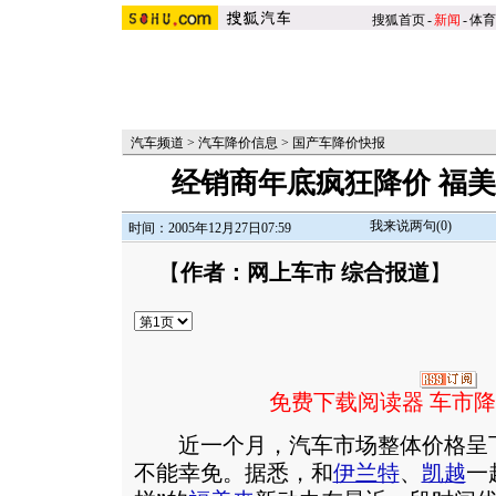
搜狐首页
-
新闻
-
体育
汽车频道
>
汽车降价信息
>
国产车降价快报
经销商年底疯狂降价 福美
我来说两句(
0
)
时间：2005年12月27日07:59
【
作者：网上车市 综合报道
】
免费下载阅读器 车市
近一个月，汽车市场整体价格呈下
不能幸免。据悉，和
伊兰特
、
凯越
一