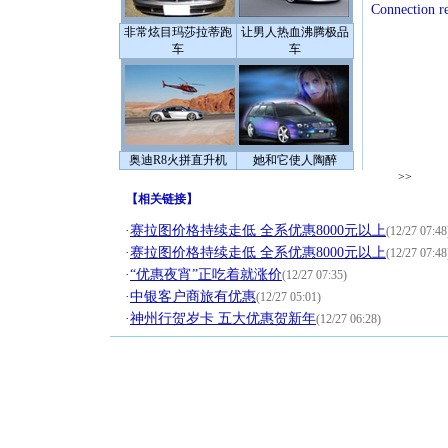
Connection r
非常炫目玛莎拉蒂跑
让男人热血沸腾极品
车
车
奥迪R8火拼直升机
她和它使人陶醉
>>
【
相关链接
】
·
赛拉图价格持续走低 全系优惠8000元以上
(12/27 07:48
·
赛拉图价格持续走低 全系优惠8000元以上
(12/27 07:48
·
“优惠夜宵”正吃着就涨价
(12/27 07:35)
·
中银客户商旅有优惠
(12/27 05:01)
·
神州行贺岁卡 五大优惠贺新年
(12/27 06:28)