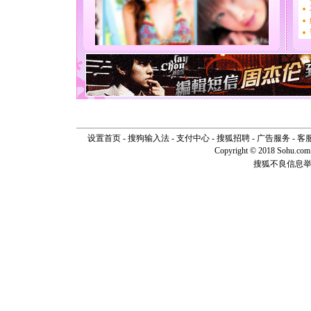
你太多，
要平安！
[圣诞节]
能正大光明
天都要快
[圣诞节]
如意,快乐
[元旦]
看
断电。爱
你是我专
[元旦]
如
设置首页
-
搜狗输入法
-
支付中心
-
搜狐招聘
-
广告服务
-
客
起；二是
Copyright © 2018 Sohu.com I
离。水晶
搜狐不良信息
[元旦]
当
泣，这痛
卖了。水
[春节]
风
颜！冬去
道一声平
[春节]
传
片叶子是
送你一棵