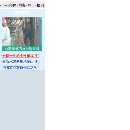
naRen
-
邮件
-
博客
-
BBS
-
搜狗
精彩推荐
台湾槟榔西施专诱司机
·
难得一见的个性车模(图)
·
最新水陆两用汽车(组图)
·
为啥波霸女孩都喜欢玩车