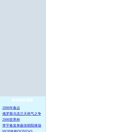
频道精彩推荐
·
2006年春运
·
俄罗斯乌克兰天然气之争
·
2006世界杯
·
李宇春发单曲张朝阳捧场
·
MOP收购DONEWS