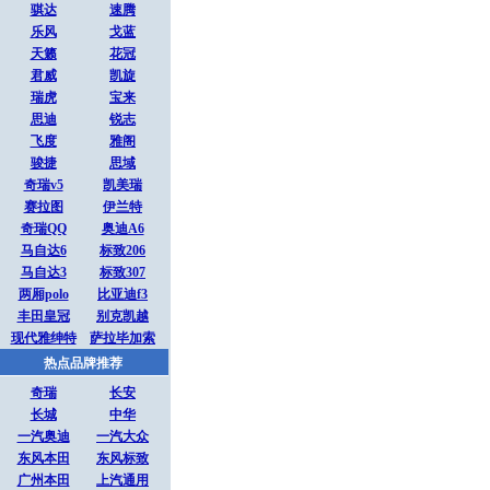
骐达
速腾
乐风
戈蓝
天籁
花冠
君威
凯旋
瑞虎
宝来
思迪
锐志
飞度
雅阁
骏捷
思域
奇瑞v5
凯美瑞
赛拉图
伊兰特
奇瑞QQ
奥迪A6
马自达6
标致206
马自达3
标致307
两厢polo
比亚迪f3
丰田皇冠
别克凯越
现代雅绅特
萨拉毕加索
热点品牌推荐
奇瑞
长安
长城
中华
一汽奥迪
一汽大众
东风本田
东风标致
广州本田
上汽通用