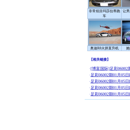
非常炫目玛莎拉蒂跑
让男
车
奥迪R8火拼直升机
她
【
相关链接
】
·
[博富国际]足彩060
·
足彩06002期01月05
·
足彩06002期01月0
·
足彩06002期01月0
·
足彩06002期01月05