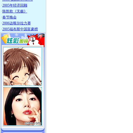
·
2005年经济回顾
·
陈凯歌《无极》
·
春节晚会
·
2006达喀尔拉力赛
·
2005福布斯中国富豪榜