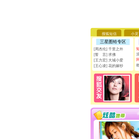
搜狐短信
小灵
三星图铃专区
[周杰伦] 千里之外
[誓 言] 求佛
[王力宏] 大城小爱
[王心凌] 花的嫁纱