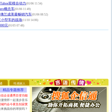
Tahoe双模合动力
(01/06 11:54)
aro概念车
(01/06 11:49)
年雪佛兰成美最畅销汽车
(01/06 08:52)
征小型车的战场
(11/10 14:06)
00元
(01/05 07:48)
[圣诞节]
圣诞节到了，想想没什么送给你的，又不打算给
你太多，只有给你五千万：千万快乐！千万要健康！千万
要平安！千万要知足！千万不要忘记我！
[圣诞节]
不只这样的日子才会想起你,而是这样的日子才
通
性感丽人
能正大光明地骚扰你,告诉你,圣诞要快乐!新年要快乐!天
精品专题推荐
天都要快乐噢!
短信企业通秀百变功能
[圣诞节]
奉上一颗祝福的心,在这个特别的日子里,愿幸福,
浪漫情怀一起漫步音乐
如意,快乐,鲜花,一切美好的祝愿与你同在.圣诞快乐!
同城约会今夜告别寂寞
[元旦]
看到你我会触电；看不到你我要充电；没有你我会
敢来挑战你的球技吗？
断电。爱你是我职业，想你是我事业，抱你是我特长，吻