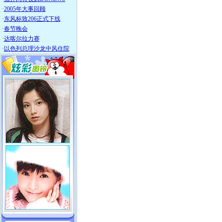
·
2005年大事回顾
·
东风标致206正式下线
·
春节晚会
·
达喀尔拉力赛
·
以色列总理沙龙中风住院