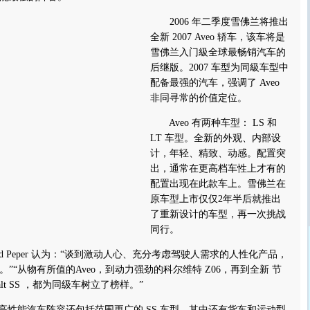
2006 年二季度雪佛兰将推出
全新 2007 Aveo 轿车，该车将是
雪佛兰入门級全球最畅销汽车的
后继版。2007 车型为同級车型中
配备最强的汽车，强调了 Aveo
非同寻常的价值定位。
Aveo 有两种车型： LS 和
LT 车型。全新的外观、内部设
计，年轻、精致、动感。配置突
出，通常在更高档车性上才有的
配置出现在此款车上。雪佛兰在
原车型上市仅仅2年半后就推出
了重新设计的车型，再一次挑战
同行。
Peper 认为：“谈到激动人心、充分考虑驾驶人需求的人性化产品，
”“从物有所值的Aveo，到动力强劲的科尔维特 Z06，再到全新 节
balt SS ，都为同级车树立了榜样。”
年高性能汽车阵容还包括范围更广的 SS 车型，其中还有货车和运动型