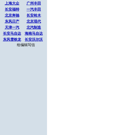
上海大众
广州丰田
长安福特
一汽丰田
北京奔驰
长安铃木
东风日产
北京现代
天津一汽
北汽制造
长安马自达
海南马自达
东风雪铁龙
长安沃尔沃
给编辑写信