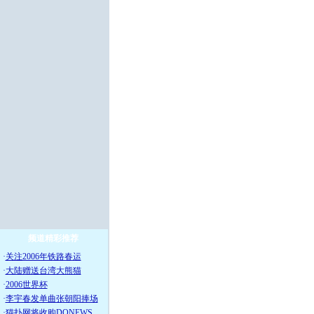
频道精彩推荐
·
关注2006年铁路春运
·
大陆赠送台湾大熊猫
·
2006世界杯
·
李宇春发单曲张朝阳捧场
·
猫扑网将收购DONEWS