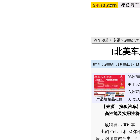
汽车频道
>
专题
>
2006北
[北美
时间：2006年01月06日17:13
08款3
中非论
六款家
产品组精品栏目
天语S
【
来源：搜狐汽车
】
高性能及实用性将
底特律- 2006 年，
，比如 Cobalt 和
应，创造雪佛兰史上性