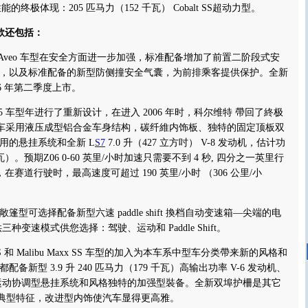
性能的终极体现：205 匹马力（152 千瓦） Cobalt SS超动力型。
款还包括：
年，Aveo 车型在安全方面进一步加强，标准配备增加了前置二阶段式安
，以及标准配备的新型防侧撞安全气囊，为前排乘客提供保护。全新
2006 年第二季度上市。
05 车型年进行了重新设计，在进入 2006 年时，科尔维特 帶回了終极
该车采用液压成型铝合金车身结构，碳纤維内饰板、独特的固定顶板双
用的悬挂系统和全新 L
S7
7.0 升（427 立方吋） V-8 发动机，估计功
千瓦）。预期Z06 0-60 英里/小时加速只需要不到 4 秒, 四分之一英里行
，在赛道行驶时，最高速度可超过 190 英里/小时 （306 公里/小
可选择配备新型六速 paddle shift 換档自动变速箱—尖端的电
种变速模式供您选择：驾驶、运动和 Paddle Shift。
u SS 和 Malibu Maxx SS 车型的加入为本车系中型车分类帶来新的风格和
备新型 3.9 升 240 匹马力（179 千瓦）高输出功率 V-6 发动机、
、运动协调型悬挂系统和风格独特的加强型裝备。全新双埠护柵是其它
u 车型的典型特征，改进型内饰使汽车显得更高雅。