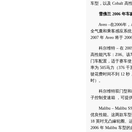
车型，以及 Cobalt 高
雪佛兰 2006 年车
Aveo –在2006
全气囊和乘客感应系统
2007 年 Aveo 将于 
科尔维特 – 在 20
高性能汽车：Z06。
门车配置，适于赛车使
率为 505马力（376 
驶花费时间不到 12 秒
时）。
科尔维特双门型和敞篷型
子控制变速箱 ，可提供三
Malibu – Malib
优良性能。这两款车型都配
18 英吋无凸緣轮圈
2006 年 Malib