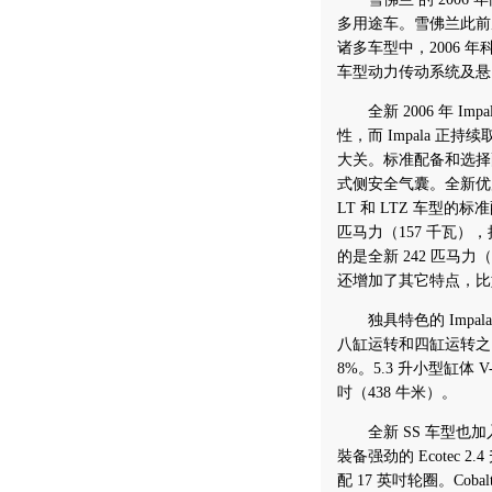
多用途车。雪佛兰此前
诸多车型中，2006 
车型动力传动系统及悬
全新 2006 年 I
性，而 Impala 正
大关。标准配备和选择
式侧安全气囊。全新优质
LT 和 LTZ 车型的标准
匹马力（157 千瓦），扭
的是全新 242 匹马力（
还增加了其它特点，比
独具特色的 Impala
八缸运转和四缸运转之
8%。5.3 升小型缸体 V
吋（438 牛米）。
全新 SS 车型也加入了
裝备强劲的 Ecotec 
配 17 英吋轮圈。Coba