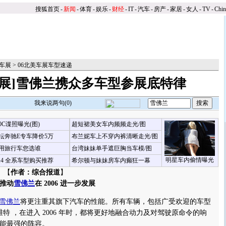
搜狐首页
-
新闻
-
体育
-
娱乐
-
财经
-
IT
-
汽车
-
房产
-
家居
-
女人
-
TV
-
Chi
美车展
>
06北美车展车型速递
车展]雪佛兰携众多车型参展底特律
我来说两句(
0
)
00C谍照曝光(图)
超短裙美女车内频频走光/图
坛奔驰E专车降价5万
布兰妮车上不穿内裤清晰走光/图
用旅行车您选谁
台湾妹妹单手遮巨胸当车模/图
明星车内偷情曝光
X4 全系车型购买推荐
希尔顿与妹妹房车内癫狂一幕
 【
作者：综合报道
】
推动
雪佛兰
在 2006 进一步发展
雪佛兰
将更注重其旗下汽车的性能。所有车辆，包括广受欢迎的车型
 科尔维特 ，在进入 2006 年时，都将更好地融合动力及对驾驶原命令的响
能最强的阵容。