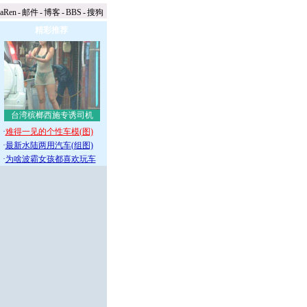
naRen
-
邮件
-
博客
-
BBS
-
搜狗
精彩推荐
台湾槟榔西施专诱司机
·
难得一见的个性车模(图)
·
最新水陆两用汽车(组图)
·
为啥波霸女孩都喜欢玩车