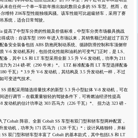
从未在任何一个单一车款年推出如此数目众多的 SS 车型。然而，在
年科尔维特 Z06车型性能独领风骚。该车性能可比超級轿车，采用了赛
吊系统，适合日常驾驶。
mpala 提高了中型车分类的性能及价值标准，中型车分类市场极具挑战
持续取得成功：自该车型 1999 年进入市场以来，其销售额已经超过了百万
配备安全裝备包括 ABS 防抱死制动系统、循跡防滑控制和车顶侧帘
 V-6 发动机系列，包括优化性能和油耗的可变气门正时，是 LS、
配备，其中 LS 和 LT 车型采用全新 3.5 升 V-6 发动机，功率为 211
力为 214 磅-呎（290 牛米）*。 LTZ 标准配备而 LT 车型选择配备
180 千瓦）* 3.9 升 V-6 发动机，其结构及 3.5 升发动机一样，不过
如可变进气技术。
 SS 搭配采用隨选排量技术的新型 5.3 升小型缸体 V-8 发动机，可在
间进行调节 – 在载重量较轻的驾驶条件下，可将燃油经济性提高
-8 发动机的估计功率达 303 匹马力（226 千瓦）*、 扭力达 323 磅 -
Cobalt 阵容。全新 Cobalt SS 车型有双门型和轿车型两种配置，
2.4 升发动机，功率为 171 匹马力（128 千瓦）*；设计风格独特，并标
lt SS 双门型和轿车型丰富了 Cobalt 的基本款式，其中包括LS 和 LT