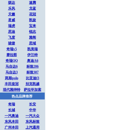
骐达
速腾
乐风
戈蓝
天籁
花冠
君威
凯旋
瑞虎
宝来
思迪
锐志
飞度
雅阁
骏捷
思域
奇瑞v5
凯美瑞
赛拉图
伊兰特
奇瑞QQ
奥迪A6
马自达6
标致206
马自达3
标致307
两厢polo
比亚迪f3
丰田皇冠
别克凯越
现代雅绅特
萨拉毕加索
热点品牌推荐
奇瑞
长安
长城
中华
一汽奥迪
一汽大众
东风本田
东风标致
广州本田
上汽通用