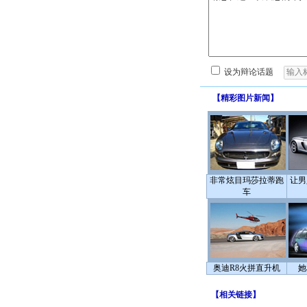
设为辩论话题
【
精彩图片新闻
】
非常炫目玛莎拉蒂跑
让男
车
奥迪R8火拼直升机
她
【
相关链接
】