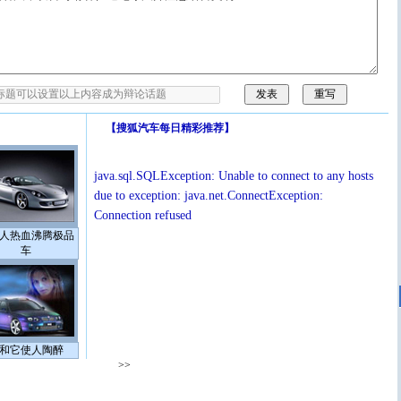
【
搜狐汽车每日精彩推荐
】
java.sql.SQLException: Unable to connect to any hosts
due to exception: java.net.ConnectException:
Connection refused
人热血沸腾极品
车
和它使人陶醉
>>