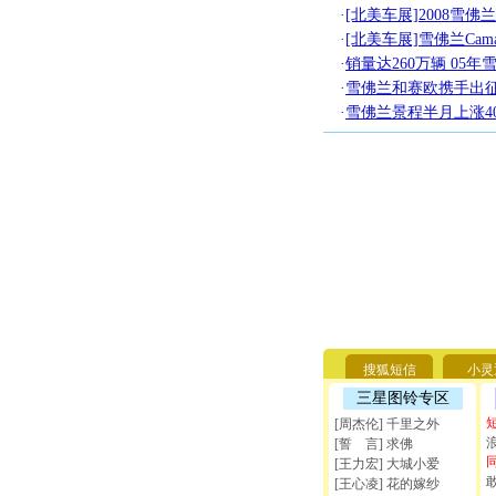
·
[北美车展]2008雪佛兰
·
[北美车展]雪佛兰Cam
·
销量达260万辆 05
·
雪佛兰和赛欧携手出
·
雪佛兰景程半月上涨40
搜狐短信
小灵
三星图铃专区
[周杰伦] 千里之外
[誓 言] 求佛
[王力宏] 大城小爱
[王心凌] 花的嫁纱