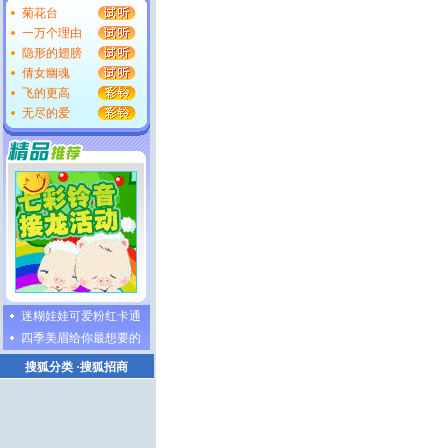
菊花台
一万个理由
隐形的翅膀
倩女幽魂
飞的更高
无尽的爱
迷糊娃娃可爱粉红卡通
四季美眉给你最想要的
搜狐分类
·
搜狐招商