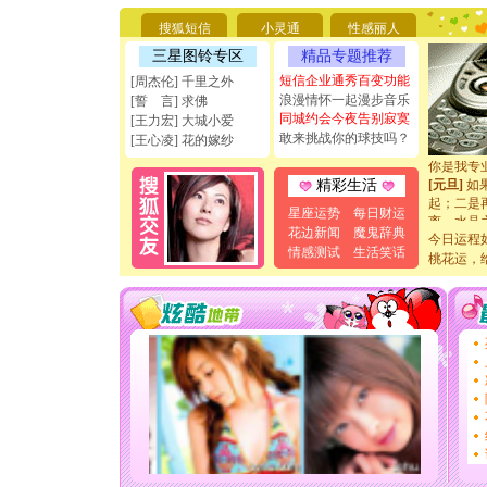
要平安！
搜狐短信
小灵通
性感丽人
[圣诞节]
能正大光明
三星图铃专区
精品专题推荐
天都要快
短信企业通秀百变功能
[周杰伦] 千里之外
[圣诞节]
浪漫情怀一起漫步音乐
[誓 言] 求佛
如意,快乐
同城约会今夜告别寂寞
[王力宏] 大城小爱
[元旦]
看
敢来挑战你的球技吗？
[王心凌] 花的嫁纱
断电。爱
你是我专
[元旦]
如
精彩生活
起；二是
星座运势
每日财运
离。水晶
花边新闻
魔鬼辞典
[元旦]
当
今日运程
泣，这痛
情感测试
生活笑话
桃花运，
卖了。水
[春节]
风
颜！冬去
道一声平
[春节]
传
片叶子是
送你一棵
[圣诞节]
你太多，
要平安！
[圣诞节]
能正大光明