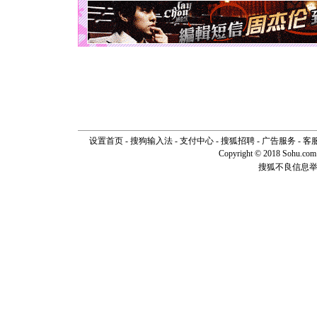
天都要快
[圣诞节]
如意,快乐
[元旦]
看
断电。爱
你是我专
[元旦]
如
起；二是
离。水晶
[元旦]
当
泣，这痛
卖了。水
设置首页
-
搜狗输入法
-
支付中心
-
搜狐招聘
-
广告服务
-
客
[春节]
风
Copyright © 2018 Sohu.com I
颜！冬去
搜狐不良信息
道一声平
[春节]
传
片叶子是
送你一棵