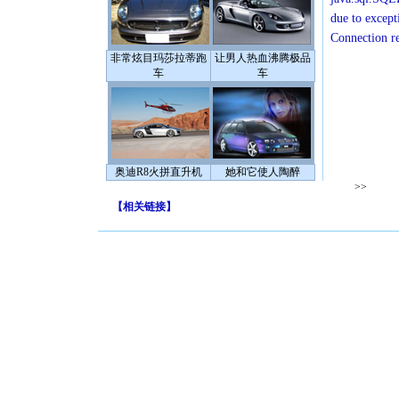
due to except
Connection r
非常炫目玛莎拉蒂跑
让男人热血沸腾极品
车
车
奥迪R8火拼直升机
她和它使人陶醉
>>
【
相关链接
】
[圣诞节]
你太多，