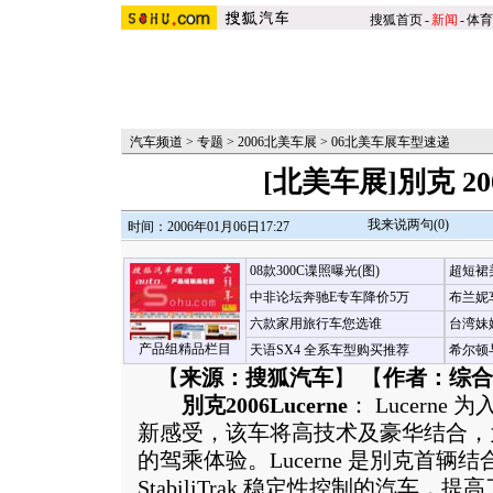
搜狐首页
-
新闻
-
体育
汽车频道
>
专题
>
2006北美车展
>
06北美车展车型速递
[北美车展]別克 2006
我来说两句(
0
)
时间：2006年01月06日17:27
08款300C谍照曝光(图)
超短裙
中非论坛奔驰E专车降价5万
布兰妮
六款家用旅行车您选谁
台湾妹
产品组精品栏目
天语SX4 全系车型购买推荐
希尔顿
【
来源：搜狐汽车
】 【
作者：综合
別克2006Lucerne
： Lucern
新感受，该车将高技术及豪华结合，
的驾乘体验。Lucerne 是別克首辆
StabiliTrak 稳定性控制的汽车