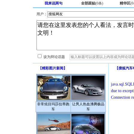
我来说两句
全部跟贴
(
0
条)
精华区
(
0
用户：
设为辩论话题
【
精彩图片新闻
】
【
搜狐汽车
java.sql.SQLE
due to except
Connection r
非常炫目玛莎拉蒂跑
让男人热血沸腾极品
车
车