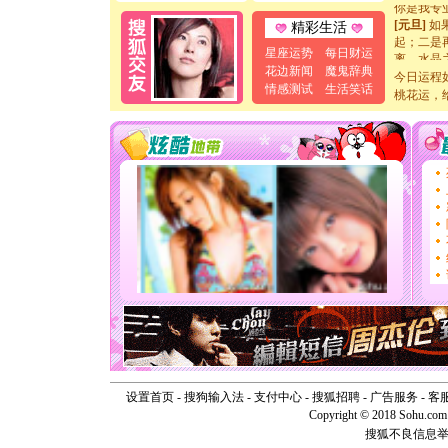
[元旦]
如
精彩生活
起；二是
离。水晶
星座运势
每日财运
[元旦]
当
花边新闻
魔鬼辞典
今日运程
泣，这痛
情感测试
生活笑话
桃花运，
卖了。水
[春节]
风
颜！冬去
道一声平
[春节]
传
片叶子是
送你一棵
[圣诞节]
你太多，
要平安！
[圣诞节]
能正大光明
天都要快
[圣诞节]
如意,快乐
[元旦]
看
断电。爱
你是我专
设置首页
-
搜狗输入法
-
支付中心
-
搜狐招聘
-
广告服务
-
客
[元旦]
如
Copyright © 2018 Sohu.com I
起；二是
搜狐不良信息
离。水晶