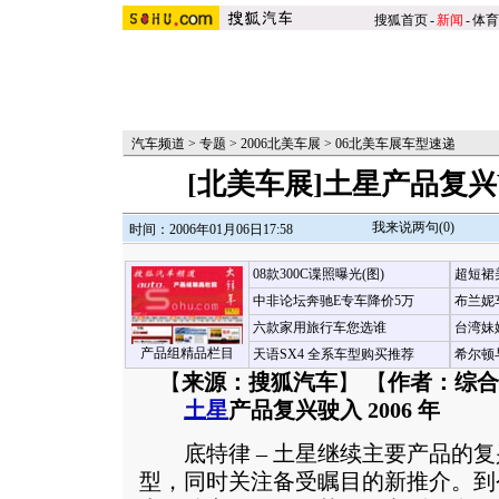
搜狐首页
-
新闻
-
体育
汽车频道
>
专题
>
2006北美车展
>
06北美车展车型速递
[北美车展]土星产品复兴Vu
我来说两句(
0
)
时间：2006年01月06日17:58
08款300C谍照曝光(图)
超短裙
中非论坛奔驰E专车降价5万
布兰妮
六款家用旅行车您选谁
台湾妹
产品组精品栏目
天语SX4 全系车型购买推荐
希尔顿
【
来源：搜狐汽车
】 【
作者：综合
土星
产品复兴驶入 2006 年
底特律 – 土星继续主要产品的复
型，同时关注备受瞩目的新推介。到