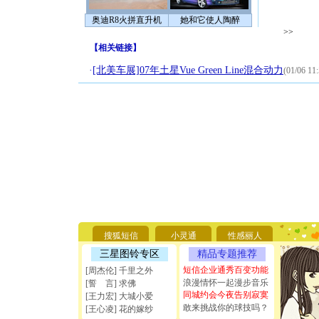
奥迪R8火拼直升机
她和它使人陶醉
>>
【
相关链接
】
·
[北美车展]07年土星Vue Green Line混合动力
(01/06 11:
[圣诞节]
你太多，
要平安！
[圣诞节]
搜狐短信
小灵通
性感丽人
能正大光明
三星图铃专区
精品专题推荐
天都要快
[圣诞节]
短信企业通秀百变功能
[周杰伦] 千里之外
如意,快乐
浪漫情怀一起漫步音乐
[誓 言] 求佛
[元旦]
看
同城约会今夜告别寂寞
[王力宏] 大城小爱
断电。爱
敢来挑战你的球技吗？
[王心凌] 花的嫁纱
你是我专