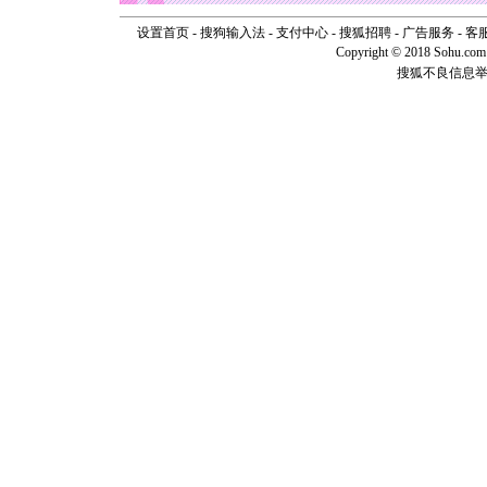
断电。爱
你是我专
设置首页
-
搜狗输入法
-
支付中心
-
搜狐招聘
-
广告服务
-
客
[元旦]
如
Copyright © 2018 Sohu.com I
起；二是
搜狐不良信息
离。水晶
[元旦]
当
泣，这痛
卖了。水
[春节]
风
颜！冬去
道一声平
[春节]
传
片叶子是
送你一棵