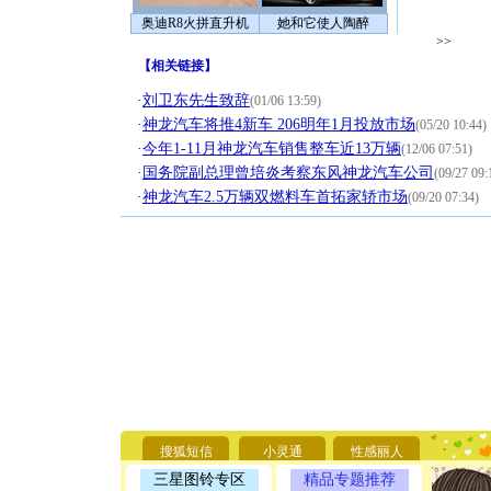
奥迪R8火拼直升机
她和它使人陶醉
>>
【
相关链接
】
·
刘卫东先生致辞
(01/06 13:59)
·
神龙汽车将推4新车 206明年1月投放市场
(05/20 10:44)
·
今年1-11月神龙汽车销售整车近13万辆
(12/06 07:51)
·
国务院副总理曾培炎考察东风神龙汽车公司
(09/27 09:
·
神龙汽车2.5万辆双燃料车首拓家轿市场
(09/20 07:34)
[圣诞节]
你太多，
要平安！
搜狐短信
小灵通
性感丽人
[圣诞节]
能正大光明
三星图铃专区
精品专题推荐