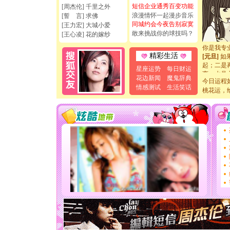
天都要快
短信企业通秀百变功能
[周杰伦] 千里之外
[圣诞节]
浪漫情怀一起漫步音乐
[誓 言] 求佛
如意,快乐
同城约会今夜告别寂寞
[王力宏] 大城小爱
[元旦]
看
敢来挑战你的球技吗？
[王心凌] 花的嫁纱
断电。爱
你是我专
[元旦]
如
精彩生活
起；二是
星座运势
每日财运
离。水晶
花边新闻
魔鬼辞典
[元旦]
当
今日运程
情感测试
生活笑话
泣，这痛
桃花运，
卖了。水
[春节]
风
颜！冬去
道一声平
[春节]
传
片叶子是
送你一棵
[圣诞节]
你太多，
要平安！
[圣诞节]
能正大光明
天都要快
[圣诞节]
如意,快乐
[元旦]
看