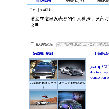
我来说两句
全部跟贴
(
0
条)
精华区
(
0
用户：
设为辩论话题
【
精彩图片新闻
】
【
搜狐汽车
java.sql.SQLE
due to except
Connection r
非常炫目玛莎拉蒂跑
让男人热血沸腾极品
车
车