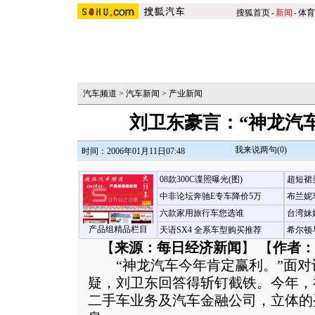
搜狐首页
-
新闻
-
体育
汽车频道
>
汽车新闻
>
产业新闻
刘卫东豪言：“神龙汽
我来说两句(
0
)
时间：2006年01月11日07:48
08款300C谍照曝光(图)
超短裙
中非论坛奔驰E专车降价5万
布兰妮
六款家用旅行车您选谁
台湾妹
产品组精品栏目
天语SX4 全系车型购买推荐
希尔顿
【
来源：每日经济新闻
】 【
作者：
“神龙汽车今年肯定赢利。”面对
疑，刘卫东回答得斩钉截铁。今年，
二手车业务及汽车金融公司，立体的