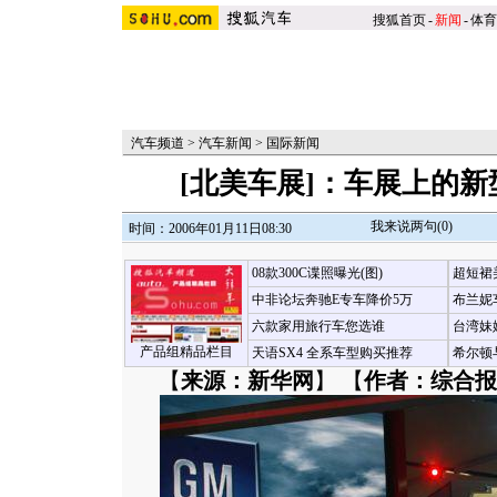
搜狐首页
-
新闻
-
体育
汽车频道
>
汽车新闻
>
国际新闻
[北美车展]：车展上的
我来说两句(
0
)
时间：2006年01月11日08:30
08款300C谍照曝光(图)
超短裙
中非论坛奔驰E专车降价5万
布兰妮
六款家用旅行车您选谁
台湾妹
产品组精品栏目
天语SX4 全系车型购买推荐
希尔顿
【
来源：新华网
】 【
作者：综合报