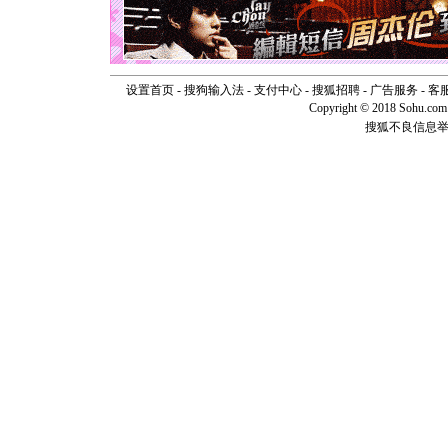
天都要快
[圣诞节]
如意,快乐
[元旦]
看
断电。爱
你是我专
设置首页
-
搜狗输入法
-
支付中心
-
搜狐招聘
-
广告服务
-
客
[元旦]
如
Copyright © 2018 Sohu.com I
起；二是
搜狐不良信息
离。水晶
[元旦]
当
泣，这痛
卖了。水
[春节]
风
颜！冬去
道一声平
[春节]
传
片叶子是
送你一棵