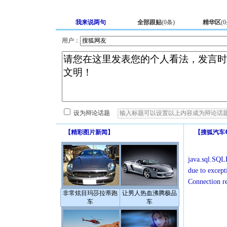
我来说两句
全部跟贴
(
0
条)
精华区
(
0
用户：
设为辩论话题
【
精彩图片新闻
】
【
搜狐汽车
java.sql.SQLE
due to except
Connection r
非常炫目玛莎拉蒂跑
让男人热血沸腾极品
车
车