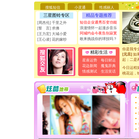
要平安！
[圣诞节]
搜狐短信
小灵通
性感丽人
能正大光明
三星图铃专区
精品专题推荐
天都要快
短信企业通秀百变功能
[周杰伦] 千里之外
[圣诞节]
浪漫情怀一起漫步音乐
[誓 言] 求佛
如意,快乐
同城约会今夜告别寂寞
[元旦]
看
[王力宏] 大城小爱
敢来挑战你的球技吗？
断电。爱
[王心凌] 花的嫁纱
你是我专
[元旦]
如
精彩生活
起；二是
离。水晶
星座运势
每日财运
[元旦]
当
花边新闻
魔鬼辞典
今日运程
泣，这痛
情感测试
生活笑话
桃花运，
卖了。水
[春节]
风
颜！冬去
道一声平
[春节]
传
片叶子是
送你一棵
[圣诞节]
你太多，
要平安！
[圣诞节]
能正大光明