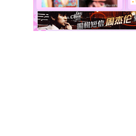
能正大光明
天都要快
[圣诞节]
如意,快乐
[元旦]
看
断电。爱
你是我专
[元旦]
如
起；二是
离。水晶
[元旦]
当
泣，这痛
卖了。水
[春节]
风
颜！冬去
道一声平
[春节]
传
片叶子是
送你一棵