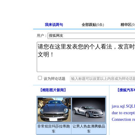
我来说两句
全部跟贴
(
0
条)
精华区
(
0
用户：
设为辩论话题
【
精彩图片新闻
】
【
搜狐汽车
java.sql.SQLE
due to except
Connection r
非常炫目玛莎拉蒂跑
让男人热血沸腾极品
车
车