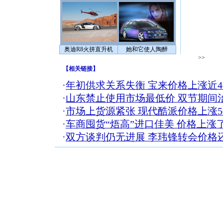
奥迪R8火拼直升机
她和它使人陶醉
>>
【
相关链接
】
·
年初供求关系失衡 宝来价格上涨近40
·
山东禁止使用市场最低价 双节期间
·
市场上货源紧张 现代酷派价格上涨50
·
车商囤货“焐高”进口佳美 价格上涨
·
双方谈判仍无进展 李玮锋转会价格