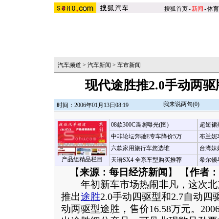
搜狐首页
-
新闻
-
体育
汽车频道
>
汽车新闻
>
车市新闻
现代途胜推2.0手动两驱版
我来说两句(
0
)
时间：2006年01月13日08:19
08款300C谍照曝光(图)
超短裙
中非论坛奔驰E专车降价5万
布兰妮
六款家用旅行车您选谁
台湾妹
产品组精品栏目
天语SX4 全系车型购买推荐
希尔顿
【
来源：每日经济新闻
】 【
作者：
年初新车市场热闹非凡，这次北
推出
途胜
2.0手动四驱型和2.7自动
动两驱型途胜，售价16.58万元。20