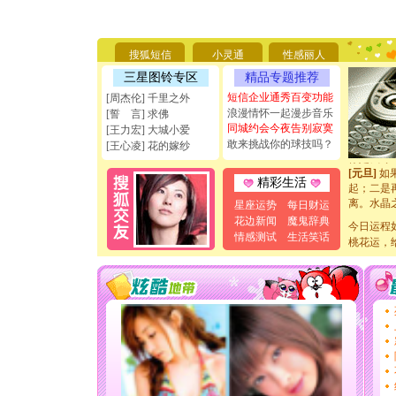
[圣诞节]
你太多，
要平安！
[圣诞节]
搜狐短信
小灵通
性感丽人
能正大光明
三星图铃专区
精品专题推荐
天都要快
[圣诞节]
短信企业通秀百变功能
[周杰伦] 千里之外
如意,快乐
浪漫情怀一起漫步音乐
[誓 言] 求佛
[元旦]
看
同城约会今夜告别寂寞
[王力宏] 大城小爱
断电。爱
敢来挑战你的球技吗？
[王心凌] 花的嫁纱
你是我专
[元旦]
如
精彩生活
起；二是
离。水晶
星座运势
每日财运
[元旦]
当
花边新闻
魔鬼辞典
今日运程
泣，这痛
情感测试
生活笑话
桃花运，
卖了。水
[春节]
风
颜！冬去
道一声平
[春节]
传
片叶子是
送你一棵
[圣诞节]
你太多，
要平安！
[圣诞节]