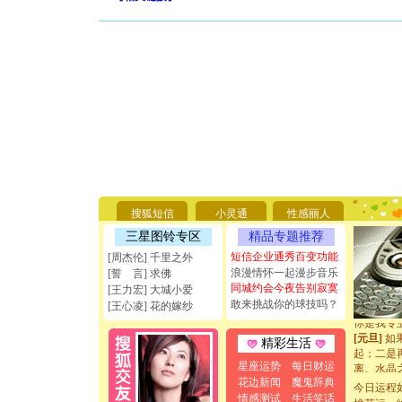
[圣诞节]
你太多，
要平安！
[圣诞节]
搜狐短信
小灵通
性感丽人
能正大光明
三星图铃专区
精品专题推荐
天都要快
[圣诞节]
短信企业通秀百变功能
[周杰伦] 千里之外
如意,快乐
浪漫情怀一起漫步音乐
[誓 言] 求佛
[元旦]
看
同城约会今夜告别寂寞
[王力宏] 大城小爱
断电。爱
敢来挑战你的球技吗？
[王心凌] 花的嫁纱
你是我专
[元旦]
如
精彩生活
起；二是
离。水晶
星座运势
每日财运
[元旦]
当
花边新闻
魔鬼辞典
今日运程
泣，这痛
情感测试
生活笑话