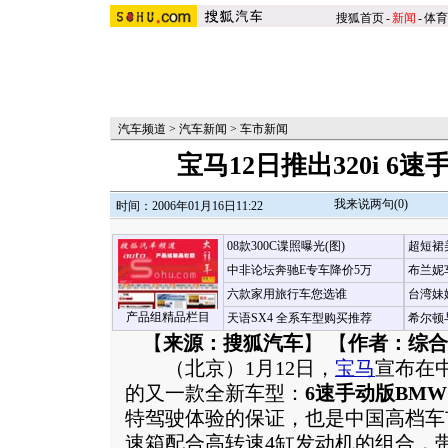
搜狐首页
-
新闻
-
体育
汽车频道
>
汽车新闻
>
车市新闻
宝马12日推出320i 6
我来说两句(
0
)
时间：2006年01月16日11:22
08款300C谍照曝光(图)
超短裙
中非论坛奔驰E专车降价5万
布兰妮
六款家用旅行车您选谁
台湾妹
产品组精品栏目
天语SX4 全系车型购买推荐
希尔顿
【
来源：搜狐汽车
】 【
作者：综合
（北京）1月12日，
宝马
宣布在中
的又一款全新车型：
6速手动版BMW 3
特驾驶体验的保证，也是中国高档车
速箱配合高转速4缸发动机的组合，