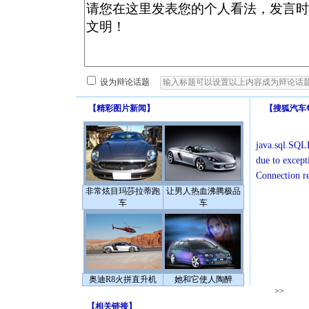
设为辩论话题
【
精彩图片新闻
】
【
搜狐汽车
java.sql.SQLE
due to except
Connection r
非常炫目玛莎拉蒂跑
让男人热血沸腾极品
车
车
奥迪R8火拼直升机
她和它使人陶醉
>>
【
相关链接
】