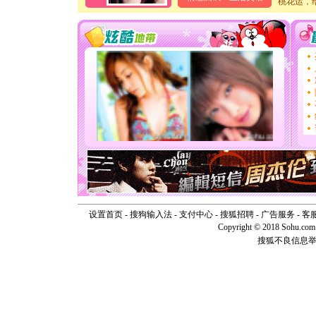
桃花运，
卖了。水
[春节]
风
颜！冬去
道一声平
[春节]
传
片叶子是
送你一棵
[圣诞节]
你太多，
要平安！
[圣诞节]
能正大光明
天都要快
[圣诞节]
如意,快乐
[元旦]
看
断电。爱
你是我专
设置首页
-
搜狗输入法
-
支付中心
-
搜狐招聘
-
广告服务
-
客
[元旦]
如
Copyright © 2018 Sohu.com I
起；二是
搜狐不良信息
离。水晶
[元旦]
当
泣，这痛
卖了。水
[春节]
风
颜！冬去