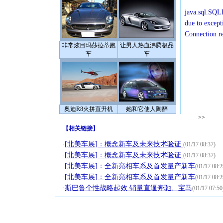
java.sql.SQLE
due to except
Connection r
非常炫目玛莎拉蒂跑
让男人热血沸腾极品
车
车
奥迪R8火拼直升机
她和它使人陶醉
>>
【
相关链接
】
·
[北美车展]：概念新车及未来技术验证
(01/17 08:37)
·
[北美车展]：概念新车及未来技术验证
(01/17 08:37)
·
[北美车展]：全新亮相车系及首发量产新车
(01/17 08:2
·
[北美车展]：全新亮相车系及首发量产新车
(01/17 08:2
·
斯巴鲁个性战略起效 销量直逼奔驰、宝马
(01/17 07:50