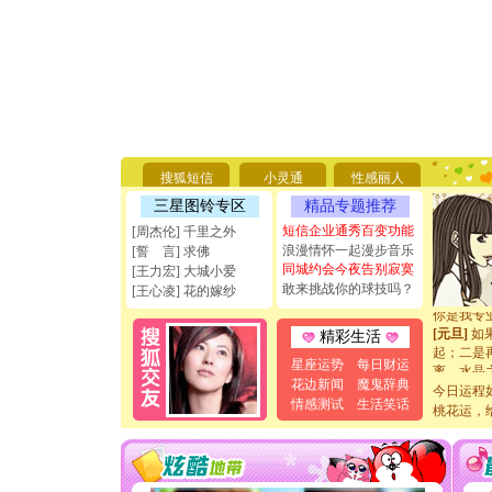
[圣诞节]
你太多，
要平安！
搜狐短信
小灵通
性感丽人
[圣诞节]
能正大光明
三星图铃专区
精品专题推荐
天都要快
短信企业通秀百变功能
[周杰伦] 千里之外
[圣诞节]
浪漫情怀一起漫步音乐
[誓 言] 求佛
如意,快乐
同城约会今夜告别寂寞
[王力宏] 大城小爱
[元旦]
看
敢来挑战你的球技吗？
断电。爱
[王心凌] 花的嫁纱
你是我专
[元旦]
如
精彩生活
起；二是
星座运势
每日财运
离。水晶
[元旦]
当
花边新闻
魔鬼辞典
今日运程
泣，这痛
情感测试
生活笑话
桃花运，
卖了。水
[春节]
风
颜！冬去
道一声平