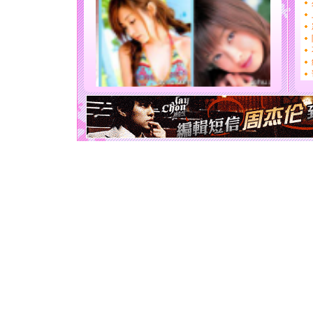
[春节]
传
片叶子是
送你一棵
[圣诞节]
你太多，
要平安！
[圣诞节]
能正大光明
天都要快
[圣诞节]
如意,快乐
[元旦]
看
断电。爱
你是我专
[元旦]
如
起；二是
离。水晶
[元旦]
当
泣，这痛
卖了。水
[春节]
风
颜！冬去
道一声平
[春节]
传
片叶子是
送你一棵