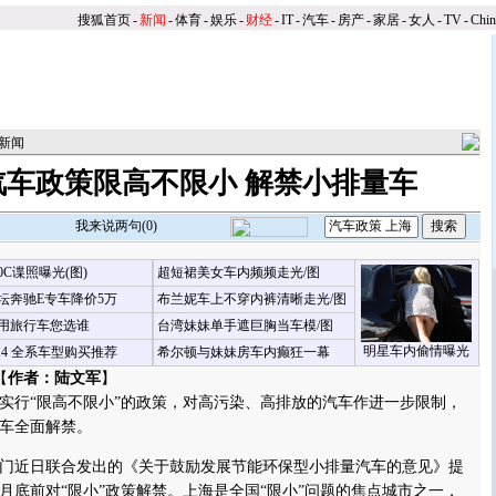
搜狐首页
-
新闻
-
体育
-
娱乐
-
财经
-
IT
-
汽车
-
房产
-
家居
-
女人
-
TV
-
Chi
新闻
汽车政策限高不限小 解禁小排量车
我来说两句(
0
)
00C谍照曝光(图)
超短裙美女车内频频走光/图
坛奔驰E专车降价5万
布兰妮车上不穿内裤清晰走光/图
用旅行车您选谁
台湾妹妹单手遮巨胸当车模/图
明星车内偷情曝光
X4 全系车型购买推荐
希尔顿与妹妹房车内癫狂一幕
【
作者：陆文军
】
行“限高不限小”的政策，对高污染、高排放的汽车作进一步限制，
车全面解禁。
近日联合发出的《关于鼓励发展节能环保型小排量汽车的意见》提
月底前对“限小”政策解禁。
上海是全国“限小”问题的焦点城市之一，