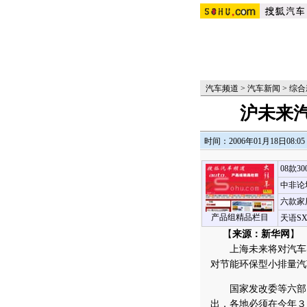
汽车频道
>
汽车新闻
>
综合
沪未来
时间：2006年01月18日08:05
08款3
中非论
六款家
产品组精品栏目
天语S
【
来源：新华网
】 
上海未来将对汽车实
对节能环保型小排量汽
国家发改委等六部门
出，各地必须在今年３