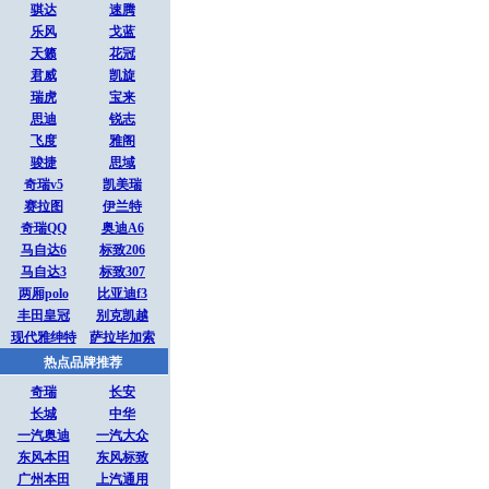
骐达
速腾
乐风
戈蓝
天籁
花冠
君威
凯旋
瑞虎
宝来
思迪
锐志
飞度
雅阁
骏捷
思域
奇瑞v5
凯美瑞
赛拉图
伊兰特
奇瑞QQ
奥迪A6
马自达6
标致206
马自达3
标致307
两厢polo
比亚迪f3
丰田皇冠
别克凯越
现代雅绅特
萨拉毕加索
热点品牌推荐
奇瑞
长安
长城
中华
一汽奥迪
一汽大众
东风本田
东风标致
广州本田
上汽通用