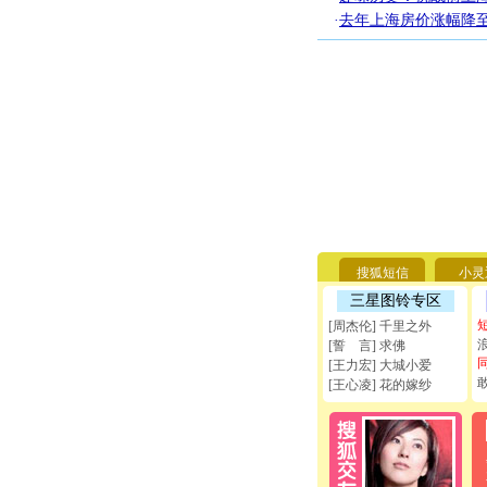
·
去年上海房价涨幅降至
搜狐短信
小灵
三星图铃专区
[周杰伦] 千里之外
[誓 言] 求佛
[王力宏] 大城小爱
[王心凌] 花的嫁纱