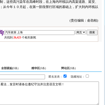
制，这些高污染车在高峰时段，在上海内环线以内高架道路、延安、
；从今年１０月起，在第一阶段禁行区域的基础上，扩大到内环线以
(责任编辑：俞劲柏)
共找到
26,423
个相关新闻.
全部跟贴
(
0
条)
精华区
(
0
条)
辩论区
(
0
条)
匿名发表：
隐藏地址：