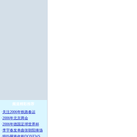
频道精彩推荐
·
关注2006年铁路春运
·
2006年北京两会
·
2006年德国足球世界杯
·
李宇春发单曲张朝阳捧场
·
猫扑网将收购DONEWS