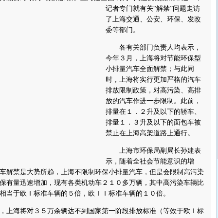
记者专门就有关“解禁”问题走访
了上海交通、公安、环保、发改
委等部门。
各有关部门负责人均表示，
今年３月，上海将对节能环保型
小排量汽车全面解禁；与此同
时，上海将实行更加严格的汽车
排放限制政策，对高污染、高排
放的汽车作进一步限制。此前，
排量在１．２升及以下的轿车、
排量１．３升及以下的面包车被
禁止在上海高架道路上通行。
上海市环保局副局长孙建表
示，随着全社会节能意识的增
车解禁是大势所趋，上海不限制环保小排量汽车，但是会限制高污染
保有量迅速增加，现有各类机动车２１０多万辆，其中高污染车辆比
相当于欧Ｉ标准车辆的５倍，欧ＩＩ标准车辆的１０倍。
上海将对３５万余辆达不到国家第一阶段排放标准（等效于欧Ｉ标