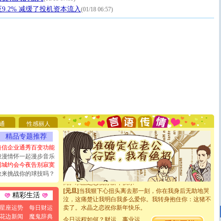
9.2% 减缓了投机资本流入
(01/18 06:57)
[圣诞节]
圣诞节到了，想想没什么送给你的，又不打算给
你太多，只有给你五千万：千万快乐！千万要健康！千万
要平安！千万要知足！千万不要忘记我！
[圣诞节]
不只这样的日子才会想起你,而是这样的日子才
能正大光明地骚扰你,告诉你,圣诞要快乐!新年要快乐!天
天都要快乐噢!
[圣诞节]
奉上一颗祝福的心,在这个特别的日子里,愿幸福,
通
性感丽人
如意,快乐,鲜花,一切美好的祝愿与你同在.圣诞快乐!
精品专题推荐
[元旦]
看到你我会触电；看不到你我要充电；没有你我会
断电。爱你是我职业，想你是我事业，抱你是我特长，吻
短信企业通秀百变功能
你是我专业！水晶之恋祝你新年快乐
浪漫情怀一起漫步音乐
[元旦]
如果上天让我许三个愿望，一是今生今世和你在一
同城约会今夜告别寂寞
起；二是再生再世和你在一起；三是三生三世和你不再分
敢来挑战你的球技吗？
离。水晶之恋祝你新年快乐
[元旦]
当我狠下心扭头离去那一刻，你在我身后无助地哭
精彩生活
泣，这痛楚让我明白我多么爱你。我转身抱住你：这猪不
卖了。水晶之恋祝你新年快乐。
星座运势
每日财运
[春节]
风柔雨润好月圆，半岛铁盒伴身边，每日尽显开心
花边新闻
魔鬼辞典
今日运程如何？财运、事业运、
颜！冬去春来似水如烟，劳碌人生需尽欢！听一曲轻歌，