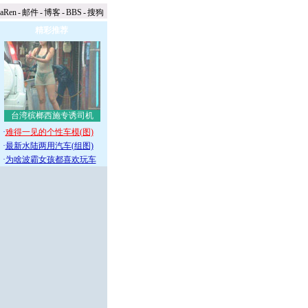
naRen
-
邮件
-
博客
-
BBS
-
搜狗
精彩推荐
台湾槟榔西施专诱司机
·
难得一见的个性车模(图)
·
最新水陆两用汽车(组图)
·
为啥波霸女孩都喜欢玩车