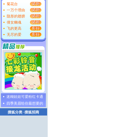
菊花台
一万个理由
隐形的翅膀
倩女幽魂
飞的更高
无尽的爱
迷糊娃娃可爱粉红卡通
四季美眉给你最想要的
搜狐分类
·
搜狐招商