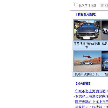
设为辩论话题
【
精彩图片新闻
】
非常炫目玛莎拉蒂跑
让男
车
奥迪R8火拼直升机
她
【
相关链接
】
·
宁死不娶上海的老婆
(0
·
罗志祥上海遭歌迷围堵
·
国产奔驰在上海上市
·
趣味历史：抗战前上