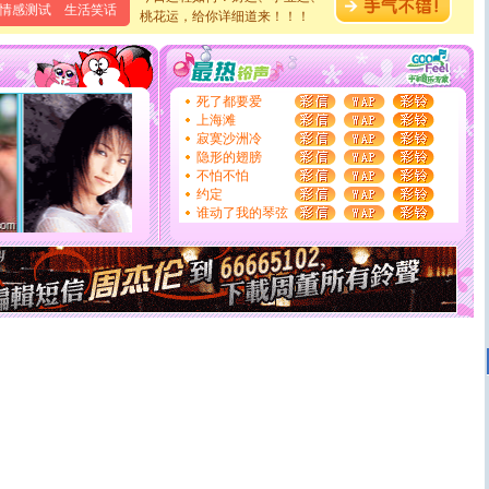
情感测试
生活笑话
桃花运，给你详细道来！！！
道一声平安！新年吉祥万事如愿
[春节]
传说薰衣草有四片叶子：第一片叶子是信仰，第二
片叶子是希望，第三片叶子是爱情，第四片叶子是幸运。
送你一棵薰衣草，愿你新年快乐！
[圣诞节]
圣诞节到了，想想没什么送给你的，又不打算给
死了都要爱
你太多，只有给你五千万：千万快乐！千万要健康！千万
上海滩
要平安！千万要知足！千万不要忘记我！
寂寞沙洲冷
[圣诞节]
不只这样的日子才会想起你,而是这样的日子才
隐形的翅膀
能正大光明地骚扰你,告诉你,圣诞要快乐!新年要快乐!天
不怕不怕
天都要快乐噢!
约定
[圣诞节]
奉上一颗祝福的心,在这个特别的日子里,愿幸福,
谁动了我的琴弦
如意,快乐,鲜花,一切美好的祝愿与你同在.圣诞快乐!
[元旦]
看到你我会触电；看不到你我要充电；没有你我会
断电。爱你是我职业，想你是我事业，抱你是我特长，吻
你是我专业！水晶之恋祝你新年快乐
[元旦]
如果上天让我许三个愿望，一是今生今世和你在一
起；二是再生再世和你在一起；三是三生三世和你不再分
离。水晶之恋祝你新年快乐
[元旦]
当我狠下心扭头离去那一刻，你在我身后无助地哭
泣，这痛楚让我明白我多么爱你。我转身抱住你：这猪不
卖了。水晶之恋祝你新年快乐。
[春节]
风柔雨润好月圆，半岛铁盒伴身边，每日尽显开心
颜！冬去春来似水如烟，劳碌人生需尽欢！听一曲轻歌，
道一声平安！新年吉祥万事如愿
[春节]
传说薰衣草有四片叶子：第一片叶子是信仰，第二
片叶子是希望，第三片叶子是爱情，第四片叶子是幸运。