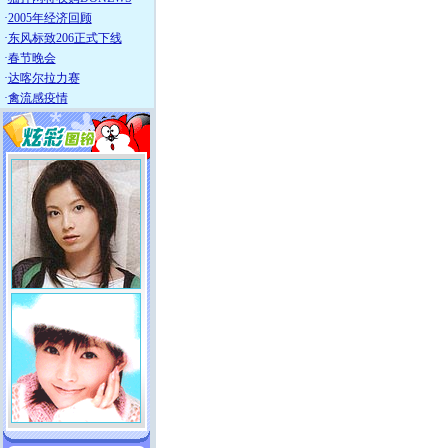
·
2005年经济回顾
·
东风标致206正式下线
·
春节晚会
·
达喀尔拉力赛
·
禽流感疫情