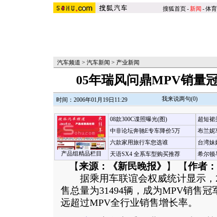
搜狐首页
-
新闻
-
体育
汽车频道
>
汽车新闻
>
产业新闻
05年瑞风问鼎MPV销量冠军
我来说两句(
0
)
时间：2006年01月19日11:29
08款300C谍照曝光(图)
超短裙
中非论坛奔驰E专车降价5万
布兰妮
六款家用旅行车您选谁
台湾妹
产品组精品栏目
天语SX4 全系车型购买推荐
希尔顿
【
来源：《新民晚报》
】 【
作者：
据乘用车联谊会权威统计显示，20
售总量为31494辆，成为MPV销售
远超过MPV全行业销售增长率。