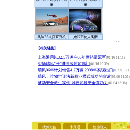
车
车
奥迪R8火拼直升机
她和它使人陶醉
>>
【
相关链接
】
·
上海通用以32.5万辆夺05年度销量冠军
(01/16 11:11)
·
82辆瑞风“开”进县级质监部门
(01/16 10:39)
·
瑞风06年计划销售4.2万辆 2008年实现出口
(01/09 10:1
·
瑞风：唯物辩证法新商业模式成功的背后
(01/06 11:51)
·
被动安全救生实例 风云彰显安全真功力
(01/04 16:38)
[圣诞节]
你太多，
要平安！
搜狐短信
小灵通
性感丽人