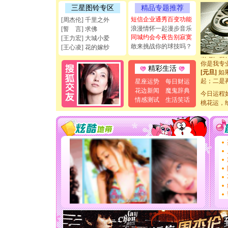
[圣诞节]
三星图铃专区
精品专题推荐
能正大光明
天都要快
短信企业通秀百变功能
[周杰伦] 千里之外
[圣诞节]
浪漫情怀一起漫步音乐
[誓 言] 求佛
如意,快乐
同城约会今夜告别寂寞
[王力宏] 大城小爱
[元旦]
看
敢来挑战你的球技吗？
[王心凌] 花的嫁纱
断电。爱
你是我专
精彩生活
[元旦]
如
起；二是
星座运势
每日财运
离。水晶
花边新闻
魔鬼辞典
今日运程
[元旦]
当
情感测试
生活笑话
桃花运，
泣，这痛
卖了。水
[春节]
风
颜！冬去
道一声平
[春节]
传
片叶子是
送你一棵
[圣诞节]
你太多，
要平安！
[圣诞节]
能正大光明
天都要快
[圣诞节]