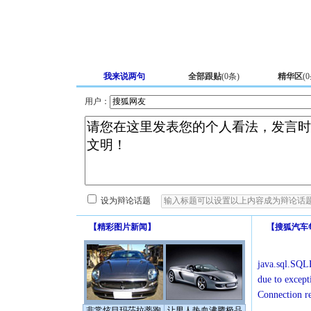
我来说两句
全部跟贴
(
0
条)
精华区
(
0
用户：
设为辩论话题
【
精彩图片新闻
】
【
搜狐汽车
java.sql.SQLE
due to except
Connection r
非常炫目玛莎拉蒂跑
让男人热血沸腾极品