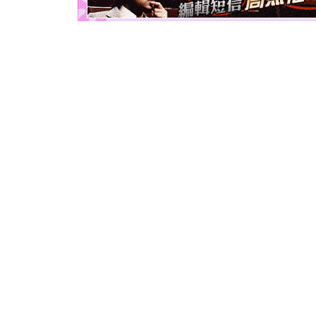
如意,快乐
[元旦]
看
断电。爱
你是我专
[元旦]
如
起；二是
离。水晶
[元旦]
当
泣，这痛
卖了。水
[春节]
风
颜！冬去
道一声平
[春节]
传
片叶子是
送你一棵