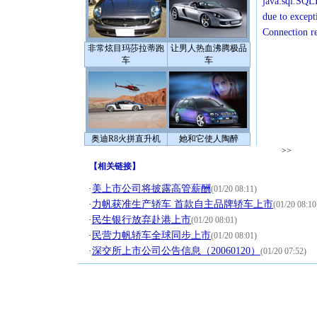
java.sql.SQLE
due to except
Connection r
非常炫目玛莎拉蒂跑
让男人热血沸腾极品
车
车
奥迪R8火拼直升机
她和它使人陶醉
>>
【
相关链接
】
·
美上市公司将披露高管薪酬
(01/20 08:11)
·
力帆获准生产轿车 首款自主品牌轿车上市
(01/20 08:10
·
民生银行放弃赴港上市
(01/20 08:01)
·
民营力帆轿车全球同步上市
(01/20 08:01)
·
深交所上市公司公告信息（20060120）
(01/20 07:52)
[圣诞节]
你太多，