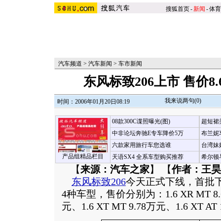
搜狐首页
-
新闻
-
体育
汽车频道
>
汽车新闻
>
车市新闻
东风标致206上市 售价8.6
我来说两句(
0
)
时间：2006年01月20日08:19
08款300C谍照曝光(图)
超短裙
中非论坛奔驰E专车降价5万
布兰妮
六款家用旅行车您选谁
台湾妹
产品组精品栏目
天语SX4 全系车型购买推荐
希尔顿
【
来源：汽车之家
】 【
作者：王昊
东风标致
206
今天正式下线，首批下
4种车型，售价分别为：1.6 XR MT 8.68
元、1.6 XT MT 9.78万元、1.6 XT AT