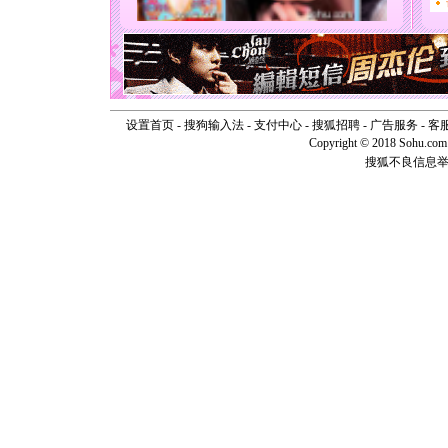
天都要快
[圣诞节]
如意,快乐
[元旦]
看
断电。爱
你是我专
[元旦]
如
设置首页
-
搜狗输入法
-
支付中心
-
搜狐招聘
-
广告服务
-
客
起；二是
Copyright © 2018 Sohu.com I
离。水晶
搜狐不良信息
[元旦]
当
泣，这痛
卖了。水
[春节]
风
颜！冬去
道一声平
[春节]
传
片叶子是
送你一棵