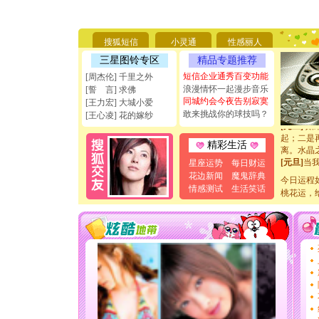
要平安！
[圣诞节]
能正大光明
搜狐短信
小灵通
性感丽人
天都要快
[圣诞节]
三星图铃专区
精品专题推荐
如意,快乐
短信企业通秀百变功能
[周杰伦] 千里之外
[元旦]
看
浪漫情怀一起漫步音乐
[誓 言] 求佛
断电。爱
同城约会今夜告别寂寞
[王力宏] 大城小爱
你是我专
敢来挑战你的球技吗？
[王心凌] 花的嫁纱
[元旦]
如
起；二是
离。水晶
精彩生活
[元旦]
当
星座运势
每日财运
泣，这痛
花边新闻
魔鬼辞典
卖了。水
今日运程
情感测试
生活笑话
[春节]
风
桃花运，
颜！冬去
道一声平
[春节]
传
片叶子是
送你一棵
[圣诞节]
你太多，
要平安！
[圣诞节]
能正大光明