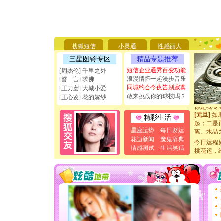
[圣诞节]
你太多，
要平安！
[圣诞节]
搜狐短信
小灵通
性感丽人
能正大光明
三星图铃专区
精品专题推荐
天都要快
短信企业通秀百变功能
[圣诞节]
[周杰伦] 千里之外
如意,快乐
浪漫情怀一起漫步音乐
[誓 言] 求佛
[元旦]
看
同城约会今夜告别寂寞
[王力宏] 大城小爱
断电。爱
敢来挑战你的球技吗？
[王心凌] 花的嫁纱
你是我专
[元旦]
如
精彩生活
起；二是
离。水晶
星座运势
每日财运
[元旦]
当
花边新闻
魔鬼辞典
今日运程
泣，这痛
情感测试
生活笑话
桃花运，
卖了。水
[春节]
风
颜！冬去
道一声平
[春节]
传
片叶子是
送你一棵
[圣诞节]