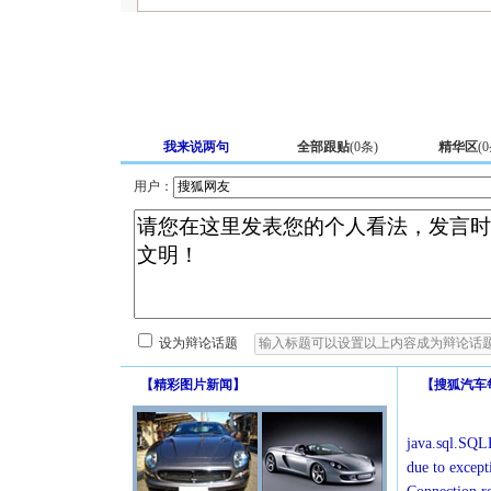
我来说两句
全部跟贴
(
0
条)
精华区
(
0
用户：
设为辩论话题
【
精彩图片新闻
】
【
搜狐汽车
java.sql.SQLE
due to except