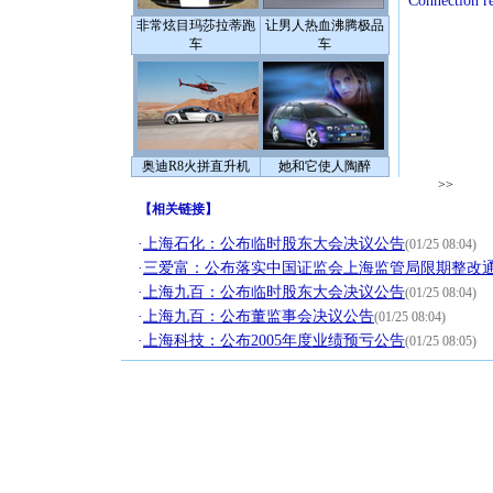
Connection r
非常炫目玛莎拉蒂跑
让男人热血沸腾极品
车
车
奥迪R8火拼直升机
她和它使人陶醉
>>
【
相关链接
】
·
上海石化：公布临时股东大会决议公告
(01/25 08:04)
·
三爱富：公布落实中国证监会上海监管局限期整改
·
上海九百：公布临时股东大会决议公告
(01/25 08:04)
·
上海九百：公布董监事会决议公告
(01/25 08:04)
·
上海科技：公布2005年度业绩预亏公告
(01/25 08:05)