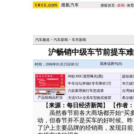
搜狐首页
-
新闻
-
体育
汽车频道
>
汽车新闻
>
车市新闻
沪畅销中级车节前提车难
我来说两句(
0
)
时间：2006年01月25日08:52
08款300C谍照曝光(图)
超短裙
中非论坛奔驰E专车降价5万
布兰妮
六款家用旅行车您选谁
台湾妹
产品组精品栏目
天语SX4 全系车型购买推荐
希尔顿
【
来源：每日经济新闻
】 【
作者：
虽然春节前各大商场都开始“买多
动，但春节并不是买车的好时候。昨
了沪上主要品牌的经销商，发现目前