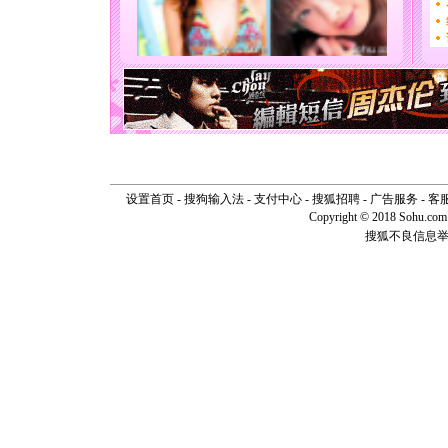
你太多，
要平安！
[圣诞节]
能正大光明
天都要快
[圣诞节]
如意,快乐
[元旦]
看
断电。爱
你是我专
[元旦]
如
起；二是
设置首页
-
搜狗输入法
-
支付中心
-
搜狐招聘
-
广告服务
-
客
离。水晶
Copyright © 2018 Sohu.com I
[元旦]
当
搜狐不良信息
泣，这痛
卖了。水
[春节]
风
颜！冬去
道一声平
[春节]
传
片叶子是
送你一棵