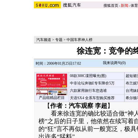
搜狐首页
-
新闻
-
体育
汽车频道
>
专题
>
中国车界神人榜
徐连宽：竞争的
我来说两句(
0
)
时间：2006年01月25日17:02
08款300C谍照曝光(图)
超短裙
中非论坛奔驰E专车降价5万
布兰妮
六款家用旅行车您选谁
台湾妹
产品组精品栏目
天语SX4 全系车型购买推荐
希尔顿
【
作者：汽车观察 李超
】
看来徐连宽的确比较适合做“神人
榜”之后的日子里，他依然在续写着自
的“狂”言不再似从前一般宽泛，极
出许多“猛料”。