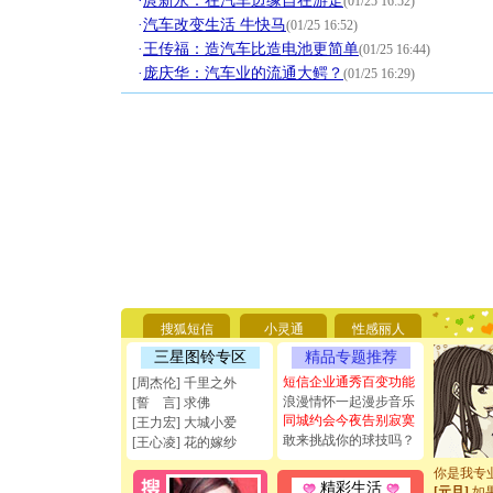
·
庹新永：在汽车边缘自在游走
(01/25 16:52)
·
汽车改变生活 牛快马
(01/25 16:52)
·
王传福：造汽车比造电池更简单
(01/25 16:44)
·
庞庆华：汽车业的流通大鳄？
(01/25 16:29)
[圣诞节]
你太多，
要平安！
搜狐短信
小灵通
性感丽人
[圣诞节]
能正大光明
三星图铃专区
精品专题推荐
天都要快
短信企业通秀百变功能
[周杰伦] 千里之外
[圣诞节]
浪漫情怀一起漫步音乐
[誓 言] 求佛
如意,快乐
同城约会今夜告别寂寞
[王力宏] 大城小爱
[元旦]
看
敢来挑战你的球技吗？
[王心凌] 花的嫁纱
断电。爱
你是我专
[元旦]
如
精彩生活