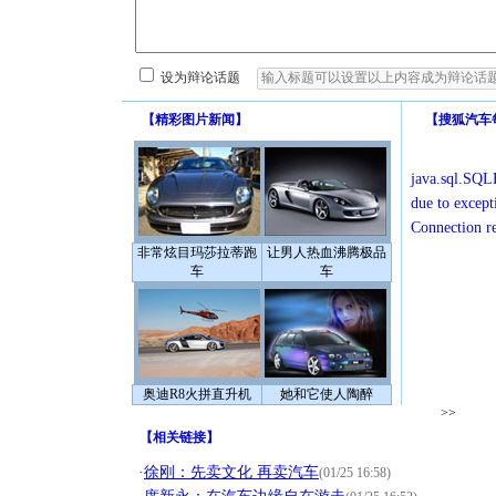
设为辩论话题
【
精彩图片新闻
】
【
搜狐汽车
java.sql.SQLE
due to except
Connection r
非常炫目玛莎拉蒂跑
让男人热血沸腾极品
车
车
奥迪R8火拼直升机
她和它使人陶醉
>>
【
相关链接
】
·
徐刚：先卖文化 再卖汽车
(01/25 16:58)