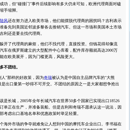
成功，但“碰撞门”事件后续影响有多大仍未可知，欧洲代理商面对磕
缩手缩脚。
陆风
还在努力进入欧美市场，他们能摆脱代理商的困扰吗？吉利表示
准备先到美国近邻波多黎各去推销汽车。但这一市场和美国本土市场
吉利还是要去找代理商。
躲开了代理商的麻烦，他们不找代理，直接投资。但钱花得却像流
汽车在俄罗斯建立的大型配件中心库看，配件库存额就高达2000万
能在欧美展开，因为门槛更高，风险更大。
多不团结。
人”那样的好政策，因为
奇瑞
被认为是中国自主品牌汽车的“大熊
谁是出口量第一吵得不可开交。不团结的原因之一是大家都想争抢出
长城，2005年全年长城汽车在世界50多个国家已实现出口18526
余辆订单正在生产，并准备装船。但是吉利和奇瑞不愿承认这一说法，因
部考虑出口基地名单和优惠政策时举足轻重。
海外市场的争夺就难免让人想到中国的摩托车企业出口。李书福在