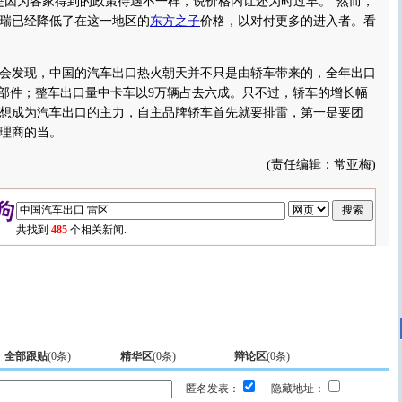
是因为各家得到的政策待遇不一样，说价格内讧还为时过早。”然而，
瑞已经降低了在这一地区的
东方之子
价格，以对付更多的进入者。看
发现，中国的汽车出口热火朝天并不只是由轿车带来的，全年出口
零部件；整车出口量中卡车以9万辆占去六成。只不过，轿车的增长幅
想成为汽车出口的主力，自主品牌轿车首先就要排雷，第一是要团
理商的当。
(责任编辑：常亚梅)
共找到
485
个相关新闻.
全部跟贴
(
0
条)
精华区
(
0
条)
辩论区
(
0
条)
匿名发表：
隐藏地址：