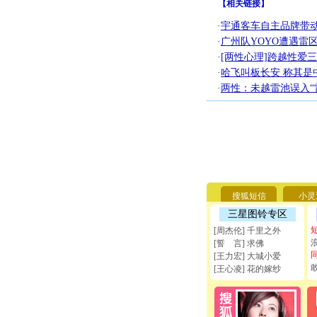
【
相关链接
】
·
宇通客车自主品牌带
·
广州队YOYO遭遇雷区
·
[两性心理]跨越性爱
·
哈飞叫板长安 称其是
·
两性：未越雷池误入“
搜狐短信
小灵
三星图铃专区
[周杰伦] 千里之外
[誓 言] 求佛
[王力宏] 大城小爱
[王心凌] 花的嫁纱