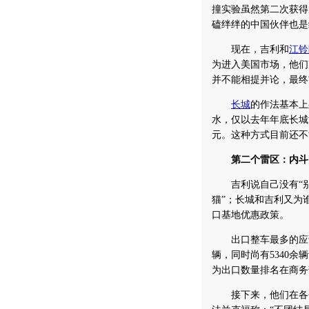
撞实验虽然第二次获得
磕绊绊的中国伙伴也是
现在，吉利和
江铃
为进入美国市场，他们
并不能相提并论，最终
长城
的作法基本上
水，仅以去年年底长城
元。这种方式目前还不
第二个雷区：内斗
吉利说自己没有“别
猫”；长城和吉利又为
口基地优惠政策。
出口整车最多的应该是
辆，同时尚有5340
为出口数量排名在商务
接下来，他们在各个