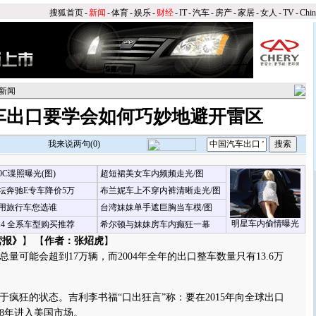
搜狐首页
-
新闻
-
体育
-
娱乐
-
财经
-
IT
-
汽车
-
房产
-
家居
-
女人
-
TV
-
Chi
新闻
车出口要学会如何巧妙地避开雷区
我来说两句(
0
)
00C谍照曝光(图)
超短裙美女车内频频走光/图
坛奔驰E专车降价5万
布兰妮车上不穿内裤清晰走光/图
用旅行车您选谁
台湾妹妹单手遮巨胸当车模/图
明星车内偷情曝光
X4 全系车型购买推荐
希尔顿与妹妹房车内癫狂一幕
营报》
】 【
作者：张炤虎
】
量可能会超到17万辆，而2004年全年的出口整车数量只有13.6万
狂的状态。吉利李书福“口出狂言”称：要在2015年向全球出口
008年进入美国市场。