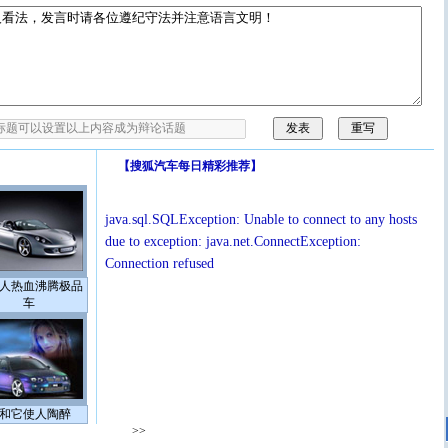
【
搜狐汽车每日精彩推荐
】
java.sql.SQLException: Unable to connect to any hosts
due to exception: java.net.ConnectException:
Connection refused
人热血沸腾极品
车
和它使人陶醉
>>