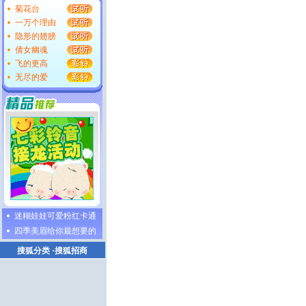
菊花台
一万个理由
隐形的翅膀
倩女幽魂
飞的更高
无尽的爱
迷糊娃娃可爱粉红卡通
四季美眉给你最想要的
搜狐分类
·
搜狐招商