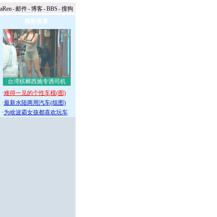
naRen
-
邮件
-
博客
-
BBS
-
搜狗
精彩推荐
台湾槟榔西施专诱司机
·
难得一见的个性车模(图)
·
最新水陆两用汽车(组图)
·
为啥波霸女孩都喜欢玩车