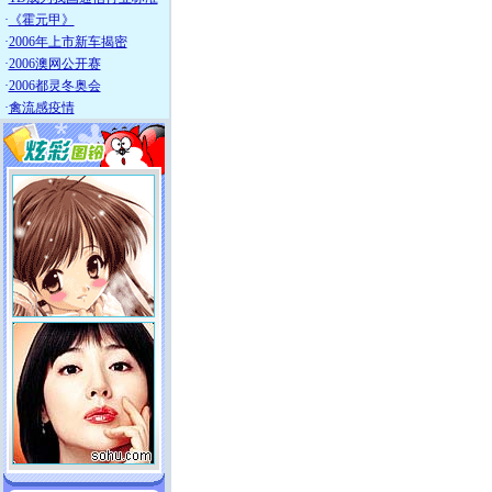
·
《霍元甲》
·
2006年上市新车揭密
·
2006澳网公开赛
·
2006都灵冬奥会
·
禽流感疫情