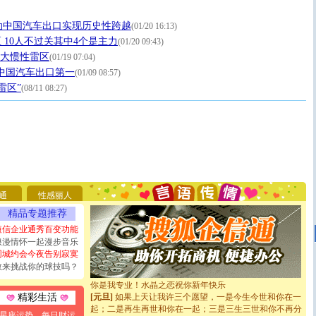
动中国汽车出口实现历史性跨越
(01/20 16:13)
 10人不过关其中4个是主力
(01/20 09:43)
三大惯性雷区
(01/19 07:04)
中国汽车出口第一
(01/09 08:57)
雷区”
(08/11 08:27)
[圣诞节]
圣诞节到了，想想没什么送给你的，又不打算给
你太多，只有给你五千万：千万快乐！千万要健康！千万
要平安！千万要知足！千万不要忘记我！
[圣诞节]
不只这样的日子才会想起你,而是这样的日子才
通
性感丽人
能正大光明地骚扰你,告诉你,圣诞要快乐!新年要快乐!天
精品专题推荐
天都要快乐噢!
短信企业通秀百变功能
[圣诞节]
奉上一颗祝福的心,在这个特别的日子里,愿幸福,
浪漫情怀一起漫步音乐
如意,快乐,鲜花,一切美好的祝愿与你同在.圣诞快乐!
同城约会今夜告别寂寞
[元旦]
看到你我会触电；看不到你我要充电；没有你我会
断电。爱你是我职业，想你是我事业，抱你是我特长，吻
敢来挑战你的球技吗？
你是我专业！水晶之恋祝你新年快乐
[元旦]
如果上天让我许三个愿望，一是今生今世和你在一
精彩生活
起；二是再生再世和你在一起；三是三生三世和你不再分
离。水晶之恋祝你新年快乐
星座运势
每日财运