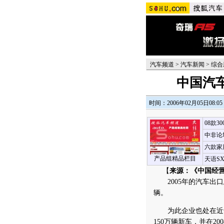
汽车频道
>
汽车新闻
>
综合
中国汽
时间：2006年02月05日08:05
08款3
中非论
六款家
产品组精品栏目
天语S
【
来源：《中国经
2005年的汽车出口总
辆。
为此企业也处在近于疯
150万辆新车，并在2