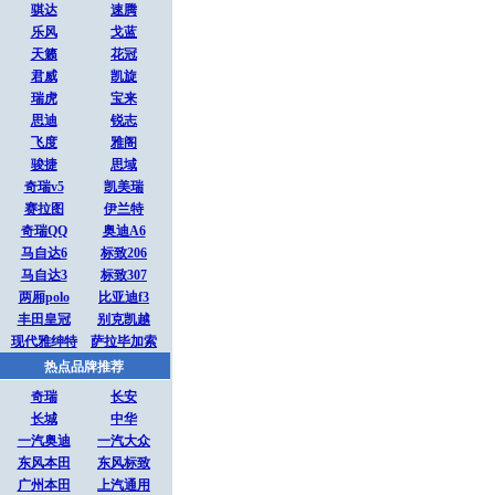
骐达
速腾
乐风
戈蓝
天籁
花冠
君威
凯旋
瑞虎
宝来
思迪
锐志
飞度
雅阁
骏捷
思域
奇瑞v5
凯美瑞
赛拉图
伊兰特
奇瑞QQ
奥迪A6
马自达6
标致206
马自达3
标致307
两厢polo
比亚迪f3
丰田皇冠
别克凯越
现代雅绅特
萨拉毕加索
热点品牌推荐
奇瑞
长安
长城
中华
一汽奥迪
一汽大众
东风本田
东风标致
广州本田
上汽通用