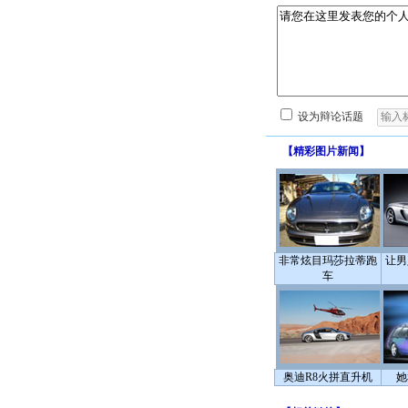
设为辩论话题
【
精彩图片新闻
】
非常炫目玛莎拉蒂跑
让男
车
奥迪R8火拼直升机
她