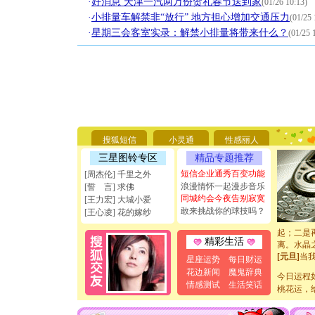
·
好消息 天津一汽两万份贺礼春节送到家
(01/26 10:13)
·
小排量车解禁非“放行” 地方担心增加交通压力
(01/25 
·
星期三会客室实录：解禁小排量将带来什么？
(01/25 
[圣诞节]
你太多，
要平安！
[圣诞节]
能正大光明
搜狐短信
小灵通
性感丽人
天都要快
[圣诞节]
三星图铃专区
精品专题推荐
如意,快乐
短信企业通秀百变功能
[周杰伦] 千里之外
[元旦]
看
浪漫情怀一起漫步音乐
[誓 言] 求佛
断电。爱
同城约会今夜告别寂寞
[王力宏] 大城小爱
你是我专
敢来挑战你的球技吗？
[王心凌] 花的嫁纱
[元旦]
如
起；二是
离。水晶
精彩生活
[元旦]
当
星座运势
每日财运
泣，这痛
花边新闻
魔鬼辞典
卖了。水
今日运程
情感测试
生活笑话
[春节]
风
桃花运，
颜！冬去
道一声平