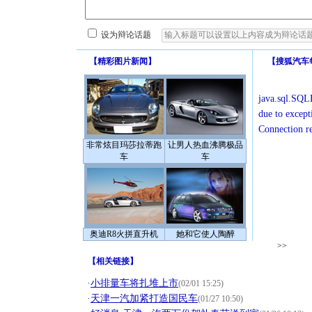
设为辩论话题
【
精彩图片新闻
】
【
搜狐汽车
java.sql.SQLE
due to except
Connection r
非常炫目玛莎拉蒂跑
让男人热血沸腾极品
车
车
奥迪R8火拼直升机
她和它使人陶醉
>>
【
相关链接
】
·
小排量车将扎堆上市
(02/01 15:25)
·
天津一汽加紧打造国民车
(01/27 10:50)