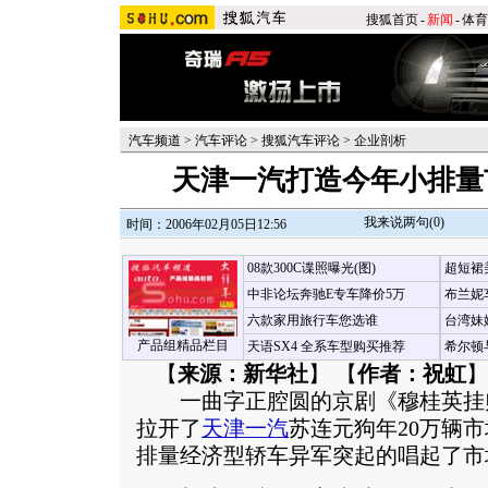
搜狐首页
-
新闻
-
体育
汽车频道
>
汽车评论
>
搜狐汽车评论
>
企业剖析
天津一汽打造今年小排量
我来说两句(
0
)
时间：2006年02月05日12:56
08款300C谍照曝光(图)
超短裙
中非论坛奔驰E专车降价5万
布兰妮
六款家用旅行车您选谁
台湾妹
产品组精品栏目
天语SX4 全系车型购买推荐
希尔顿
【
来源：新华社
】 【
作者：祝虹
】
一曲字正腔圆的京剧《穆桂英挂
拉开了
天津一汽
苏连元狗年20万辆
排量经济型轿车异军突起的唱起了市