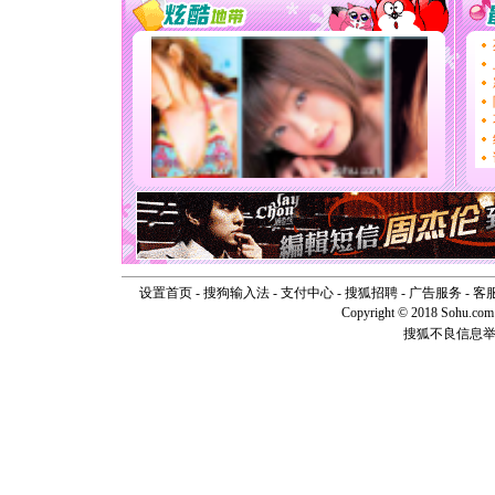
[春节]
传
片叶子是
送你一棵
[圣诞节]
你太多，
要平安！
[圣诞节]
能正大光明
天都要快
[圣诞节]
如意,快乐
[元旦]
看
断电。爱
你是我专
[元旦]
如
设置首页
-
搜狗输入法
-
支付中心
-
搜狐招聘
-
广告服务
-
客
起；二是
Copyright © 2018 Sohu.com I
离。水晶
[元旦]
当
搜狐不良信息
泣，这痛
卖了。水
[春节]
风
颜！冬去
道一声平
[春节]
传
片叶子是
送你一棵