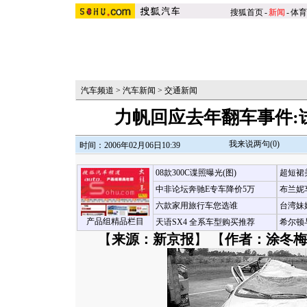
搜狐首页
-
新闻
-
体育
汽车频道
>
汽车新闻
>
交通新闻
力帆回应去年翻车事件:
我来说两句(
0
)
时间：2006年02月06日10:39
08款300C谍照曝光(图)
超短裙
中非论坛奔驰E专车降价5万
布兰妮
六款家用旅行车您选谁
台湾妹
产品组精品栏目
天语SX4 全系车型购买推荐
希尔顿
【
来源：新京报
】 【
作者：涂冬梅