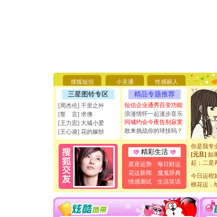
[圣诞节]
你太多，
要平安！
搜狐短信
小灵通
性感丽人
[圣诞节]
三星图铃专区
精品专题推荐
能正大光明
天都要快
短信企业通秀百变功能
[周杰伦] 千里之外
[圣诞节]
浪漫情怀一起漫步音乐
[誓 言] 求佛
如意,快乐
同城约会今夜告别寂寞
[王力宏] 大城小爱
[元旦]
看
敢来挑战你的球技吗？
[王心凌] 花的嫁纱
断电。爱
你是我专
精彩生活
[元旦]
如
起；二是
星座运势
每日财运
离。水晶
花边新闻
魔鬼辞典
今日运程
[元旦]
当
情感测试
生活笑话
泣，这痛
桃花运，
卖了。水
[春节]
风
颜！冬去