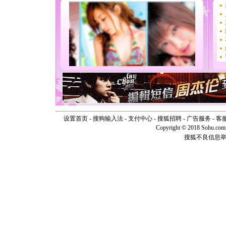
道一声平
[春节]
传
片叶子是
送你一棵
[圣诞节]
你太多，
要平安！
[圣诞节]
能正大光明
天都要快
[圣诞节]
如意,快乐
[元旦]
看
断电。爱
设置首页
-
搜狗输入法
-
支付中心
-
搜狐招聘
-
广告服务
-
客
你是我专
Copyright © 2018 Sohu.com I
[元旦]
如
搜狐不良信息
起；二是
离。水晶
[元旦]
当
泣，这痛
卖了。水
[春节]
风
颜！冬去
道一声平
[春节]
传
片叶子是
送你一棵