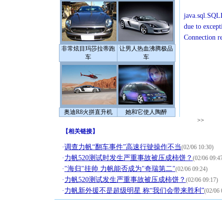
java.sql.SQLE
due to except
Connection r
非常炫目玛莎拉蒂跑
让男人热血沸腾极品
车
车
奥迪R8火拼直升机
她和它使人陶醉
>>
【
相关链接
】
·
调查力帆“翻车事件”高速行驶操作不当
(02/06 10:30)
·
力帆520测试时发生严重事故被压成柿饼？
(02/06 09:4
·
"海归"挂帅 力帆能否成为"奇瑞第二"
(02/06 09:24)
·
力帆520测试发生严重事故被压成柿饼？
(02/06 09:17)
·
力帆新外援不是超级明星 称“我们会带来胜利”
(02/06 