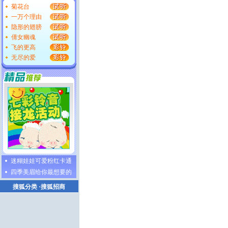
菊花台
一万个理由
隐形的翅膀
倩女幽魂
飞的更高
无尽的爱
迷糊娃娃可爱粉红卡通
四季美眉给你最想要的
搜狐分类
·
搜狐招商