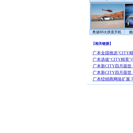
奥迪R8火拼直升机
她
【
相关链接
】
·
广本全国挑选“CITY精
·
广本选拔“CITY精英”(
·
广本新CITY四月面世 排
·
广本新CITY四月面世 排
·
广本经销商网络扩展 