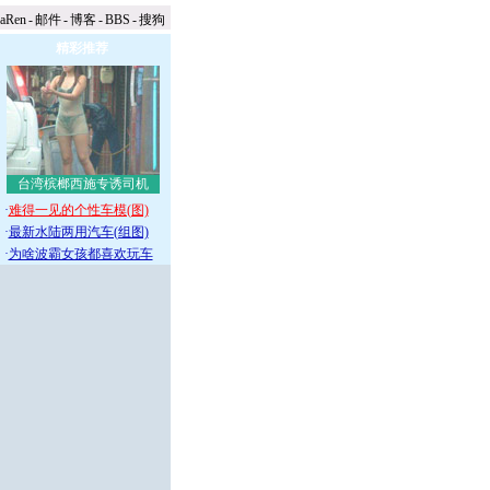
naRen
-
邮件
-
博客
-
BBS
-
搜狗
精彩推荐
台湾槟榔西施专诱司机
·
难得一见的个性车模(图)
·
最新水陆两用汽车(组图)
·
为啥波霸女孩都喜欢玩车