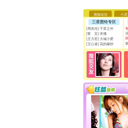
搜狐短信
小灵
三星图铃专区
[周杰伦] 千里之外
[誓 言] 求佛
[王力宏] 大城小爱
[王心凌] 花的嫁纱