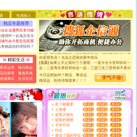
[圣诞节]
圣诞节到了，想想没什么送给你的，又不打算给
你太多，只有给你五千万：千万快乐！千万要健康！千万
要平安！千万要知足！千万不要忘记我！
通
性感丽人
[圣诞节]
不只这样的日子才会想起你,而是这样的日子才
精品专题推荐
能正大光明地骚扰你,告诉你,圣诞要快乐!新年要快乐!天
天都要快乐噢!
短信企业通秀百变功能
[圣诞节]
奉上一颗祝福的心,在这个特别的日子里,愿幸福,
浪漫情怀一起漫步音乐
如意,快乐,鲜花,一切美好的祝愿与你同在.圣诞快乐!
同城约会今夜告别寂寞
[元旦]
看到你我会触电；看不到你我要充电；没有你我会
敢来挑战你的球技吗？
断电。爱你是我职业，想你是我事业，抱你是我特长，吻
你是我专业！水晶之恋祝你新年快乐
精彩生活
[元旦]
如果上天让我许三个愿望，一是今生今世和你在一
起；二是再生再世和你在一起；三是三生三世和你不再分
星座运势
每日财运
离。水晶之恋祝你新年快乐
花边新闻
魔鬼辞典
今日运程如何？财运、事业运、
[元旦]
当我狠下心扭头离去那一刻，你在我身后无助地哭
情感测试
生活笑话
桃花运，给你详细道来！！！
泣，这痛楚让我明白我多么爱你。我转身抱住你：这猪不
卖了。水晶之恋祝你新年快乐。
[春节]
风柔雨润好月圆，半岛铁盒伴身边，每日尽显开心
颜！冬去春来似水如烟，劳碌人生需尽欢！听一曲轻歌，
道一声平安！新年吉祥万事如愿
死了都要爱
[春节]
传说薰衣草有四片叶子：第一片叶子是信仰，第二
上海滩
片叶子是希望，第三片叶子是爱情，第四片叶子是幸运。
寂寞沙洲冷
送你一棵薰衣草，愿你新年快乐！
隐形的翅膀
[圣诞节]
圣诞节到了，想想没什么送给你的，又不打算给
不怕不怕
你太多，只有给你五千万：千万快乐！千万要健康！千万
约定
要平安！千万要知足！千万不要忘记我！
谁动了我的琴弦