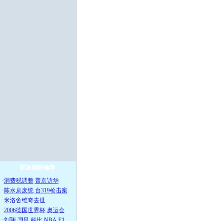
频道精彩推荐
·
消费税调整
普京访华
·
陈水扁废统
台319枪击案
·
米洛舍维奇去世
·
2006德国世界杯
奥运会
·
刘翔
国足
科比
NBA
F1