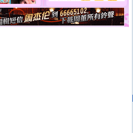
[圣诞节]
不只这样的日子才会想起你,而是这样的日子才
能正大光明地骚扰你,告诉你,圣诞要快乐!新年要快乐!天
天都要快乐噢!
[圣诞节]
奉上一颗祝福的心,在这个特别的日子里,愿幸福,
如意,快乐,鲜花,一切美好的祝愿与你同在.圣诞快乐!
[元旦]
看到你我会触电；看不到你我要充电；没有你我会
断电。爱你是我职业，想你是我事业，抱你是我特长，吻
你是我专业！水晶之恋祝你新年快乐
[元旦]
如果上天让我许三个愿望，一是今生今世和你在一
起；二是再生再世和你在一起；三是三生三世和你不再分
离。水晶之恋祝你新年快乐
[元旦]
当我狠下心扭头离去那一刻，你在我身后无助地哭
泣，这痛楚让我明白我多么爱你。我转身抱住你：这猪不
卖了。水晶之恋祝你新年快乐。
[春节]
风柔雨润好月圆，半岛铁盒伴身边，每日尽显开心
颜！冬去春来似水如烟，劳碌人生需尽欢！听一曲轻歌，
道一声平安！新年吉祥万事如愿
[春节]
传说薰衣草有四片叶子：第一片叶子是信仰，第二
片叶子是希望，第三片叶子是爱情，第四片叶子是幸运。
送你一棵薰衣草，愿你新年快乐！