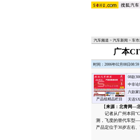
汽车频道
>
汽车新闻
>
车市
广本C
时间：2006年02月08日08:59
08款3
中非论
六款家
产品组精品栏目
天语S
【
来源：北青网—
记者从广州本田“CI
测，飞度的替代车型——
产品定位于30岁左右