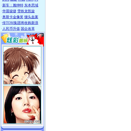
·
新车：雅绅特
东本思域
·
华晨骏捷
雪铁龙凯旋
·
奥斯卡金像奖
馒头血案
·
传TOM集团将收购新浪
·
人民币升值
国企改革