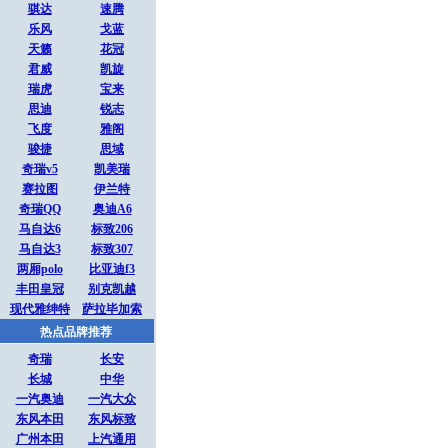
骐达
速腾
乐风
戈蓝
天籁
花冠
君威
凯旋
瑞虎
宝来
思迪
锐志
飞度
雅阁
骏捷
思域
奇瑞v5
凯美瑞
赛拉图
伊兰特
奇瑞QQ
奥迪A6
马自达6
标致206
马自达3
标致307
两厢polo
比亚迪f3
丰田皇冠
别克凯越
现代雅绅特
萨拉毕加索
热点品牌推荐
奇瑞
长安
长城
中华
一汽奥迪
一汽大众
东风本田
东风标致
广州本田
上汽通用