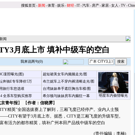
搜狐首页
-
新闻
-
体育
-
娱乐
-
财经
-
IT
-
汽车
-
房产
-
家居
-
女人
-
TV
-
Chi
新闻
ITY3月底上市 填补中级车的空白
我来说两句(
0
)
00C谍照曝光(图)
超短裙美女车内频频走光/图
坛奔驰E专车降价5万
布兰妮车上不穿内裤清晰走光/图
用旅行车您选谁
台湾妹妹单手遮巨胸当车模/图
明星车内偷情曝光
X4 全系车型购买推荐
希尔顿与妹妹房车内癫狂一幕
北京青年报
】 【
作者：信晓霁
】
TY精英”全国选拔赛上了解到，三厢飞度已经停产。业内人士预
—CITY有望于3月底上市。据悉，CITY是三厢飞度的升级车型。
、富有活力的都市精英，填补广州本田产品线中级车的空白
(责任编辑：李楠)