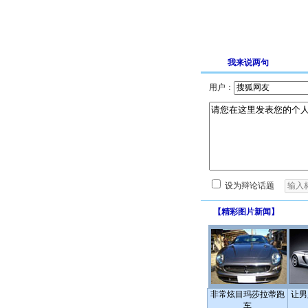
我来说两句
用户：
设为辩论话题
【
精彩图片新闻
】
非常炫目玛莎拉蒂跑
让男
车