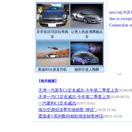
java.sql.SQLE
due to except
Connection r
非常炫目玛莎拉蒂跑
让男人热血沸腾极品
车
车
奥迪R8火拼直升机
她和它使人陶醉
>>
【
相关链接
】
·
天津一汽新车C1定名威志 今年第二季度上市
(02/08 08
·
天津一汽C1定名威志 今年第二季度上市
(02/08 08:33)
·
一汽夏利C1定名威志
(02/07 16:01)
·
海尔空调创淡季市场销售“神话”
(10/20 10:34)
·
爱国者V系列数码相机缔造销售神话
(08/31 14:33)