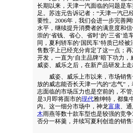
长期以来，天津一汽面临的问题是车
足。苏连元告诉记者：“天津一汽已
要性。2006年，我们会进一步完善
水平，继续提升消费者的满意度和信
崇的‘省钱、省心、省时’的‘三省’
同，夏利轿车的‘国民车’特质已经被消
售数字上已经充分肯定了这一点；再
开发，一直为‘自主品牌’暗下功力
威姿、威乐之后，在新产品研发上走
威姿、威乐上市以来，市场销售
放的威志能否长天津一汽的“志气”
志面临的市场压力也是空前的，不管
是3月即将面市的
现代
雅绅特，都集中
内。这一细分市场中，神龙
富康
、通
木
雨燕等数十款车型也是较强的竞争
否分一杯羹，并续写夏利创造的销售