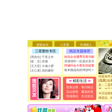
[圣诞节]
你太多，
要平安！
[圣诞节]
搜狐短信
小灵通
性感丽人
能正大光明
三星图铃专区
精品专题推荐
天都要快
短信企业通秀百变功能
[周杰伦] 千里之外
[圣诞节]
浪漫情怀一起漫步音乐
[誓 言] 求佛
如意,快乐
同城约会今夜告别寂寞
[元旦]
看
[王力宏] 大城小爱
敢来挑战你的球技吗？
断电。爱
[王心凌] 花的嫁纱
你是我专
[元旦]
如
精彩生活
起；二是
离。水晶
星座运势
每日财运
[元旦]
当
花边新闻
魔鬼辞典
今日运程
泣，这痛
情感测试
生活笑话
桃花运，
卖了。水
[春节]
风
颜！冬去