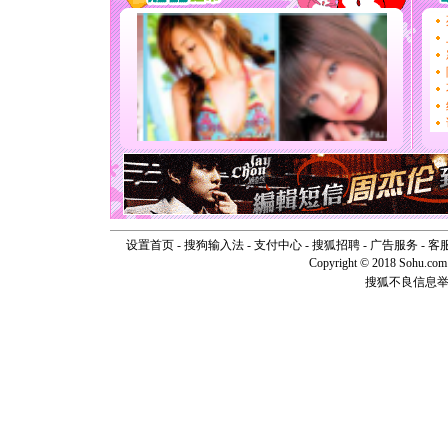
道一声平
[春节]
传
片叶子是
送你一棵
[圣诞节]
你太多，
要平安！
[圣诞节]
能正大光明
天都要快
[圣诞节]
如意,快乐
[元旦]
看
断电。爱
你是我专
设置首页
-
搜狗输入法
-
支付中心
-
搜狐招聘
-
广告服务
-
客
[元旦]
如
Copyright © 2018 Sohu.com I
起；二是
搜狐不良信息
离。水晶
[元旦]
当
泣，这痛
卖了。水
[春节]
风
颜！冬去
道一声平
[春节]
传
片叶子是
送你一棵