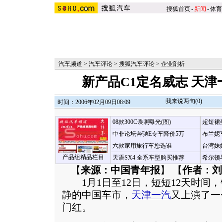
搜狐首页
-
新闻
-
体育
汽车频道
>
汽车评论
>
搜狐汽车评论
>
企业剖析
新产品C1定名威志 天
我来说两句(
0
)
时间：2006年02月09日08:09
08款300C谍照曝光(图)
超短裙
中非论坛奔驰E专车降价5万
布兰妮
六款家用旅行车您选谁
台湾妹
产品组精品栏目
天语SX4 全系车型购买推荐
希尔顿
【
来源：中国青年报
】 【
作者：刘
1月1日至12日，短短12天时间，
静的中国车市，
天津一汽
又上演了一
门红。