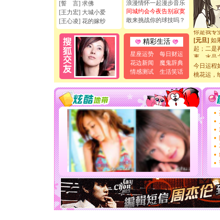
浪漫情怀一起漫步音乐
[誓 言] 求佛
如意,快乐
同城约会今夜告别寂寞
[王力宏] 大城小爱
[元旦]
看
敢来挑战你的球技吗？
断电。爱
[王心凌] 花的嫁纱
你是我专
[元旦]
如
精彩生活
起；二是
星座运势
每日财运
离。水晶
[元旦]
当
花边新闻
魔鬼辞典
今日运程
泣，这痛
情感测试
生活笑话
桃花运，
卖了。水
[春节]
风
颜！冬去
道一声平
[春节]
传
片叶子是
送你一棵
[圣诞节]
你太多，
要平安！
[圣诞节]
能正大光明
天都要快
[圣诞节]
如意,快乐
[元旦]
看
断电。爱