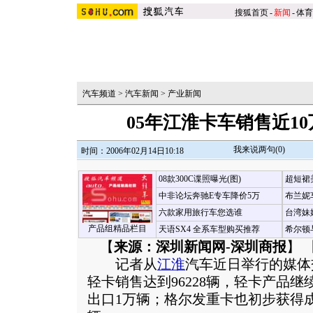
搜狐首页
-
新闻
-
体育
汽车频道
>
汽车新闻
>
产业新闻
05年江淮卡车销售近10
我来说两句(
0
)
时间：2006年02月14日10:18
08款300C谍照曝光(图)
超短裙
中非论坛奔驰E专车降价5万
布兰妮
六款家用旅行车您选谁
台湾妹
产品组精品栏目
天语SX4 全系车型购买推荐
希尔顿
【
来源：深圳新闻网-深圳商报
】 
记者从
江淮
汽车近日举行的媒体交
轻卡销售达到96228辆，轻卡产品继
出口1万辆；格尔发重卡也初步获得成功