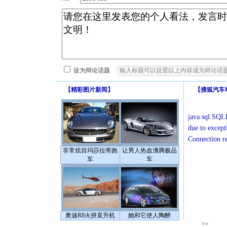
设为辩论话题
【
精彩图片新闻
】
【
搜狐汽车
java.sql.SQLE
due to except
Connection r
非常炫目玛莎拉蒂跑
让男人热血沸腾极品
车
车
奥迪R8火拼直升机
她和它使人陶醉
>>