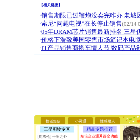
【
相关链接
】
·
销售期限已过鞭炮没卖完咋办 老城区
·
索尼“问题电视”在长停止销售
(02/14 
·
05年DRAM芯片销售最新排名 三
·
价格下滑致美国零售市场笔记本电
·
IT产品销售商搭车情人节 数码产品
[圣诞节]
你太多，
要平安！
搜狐短信
小灵通
性感丽人
[圣诞节]
能正大光明
三星图铃专区
精品专题推荐
天都要快
短信企业通秀百变功能
[周杰伦] 千里之外
[圣诞节]