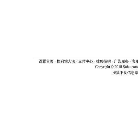
你是我专
[元旦]
如
起；二是
离。水晶
[元旦]
当
泣，这痛
卖了。水
[春节]
风
颜！冬去
道一声平
[春节]
传
片叶子是
设置首页
-
搜狗输入法
-
支付中心
-
搜狐招聘
-
广告服务
-
客
送你一棵
Copyright © 2018 Sohu.com I
搜狐不良信息