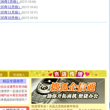
06年1月份）
(02/15 18:44)
05年12月份）
(02/15 18:41)
05年11月份）
(02/15 18:37)
05年10月份）
(02/15 18:33)
[圣诞节]
圣诞节到了，想想没什么送给你的，又不打算给
你太多，只有给你五千万：千万快乐！千万要健康！千万
要平安！千万要知足！千万不要忘记我！
通
性感丽人
[圣诞节]
不只这样的日子才会想起你,而是这样的日子才
能正大光明地骚扰你,告诉你,圣诞要快乐!新年要快乐!天
精品专题推荐
天都要快乐噢!
短信企业通秀百变功能
[圣诞节]
奉上一颗祝福的心,在这个特别的日子里,愿幸福,
浪漫情怀一起漫步音乐
如意,快乐,鲜花,一切美好的祝愿与你同在.圣诞快乐!
同城约会今夜告别寂寞
[元旦]
看到你我会触电；看不到你我要充电；没有你我会
敢来挑战你的球技吗？
断电。爱你是我职业，想你是我事业，抱你是我特长，吻
你是我专业！水晶之恋祝你新年快乐
[元旦]
如果上天让我许三个愿望，一是今生今世和你在一