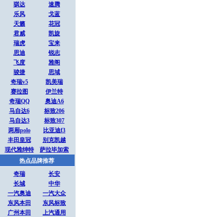
骐达
速腾
乐风
戈蓝
天籁
花冠
君威
凯旋
瑞虎
宝来
思迪
锐志
飞度
雅阁
骏捷
思域
奇瑞v5
凯美瑞
赛拉图
伊兰特
奇瑞QQ
奥迪A6
马自达6
标致206
马自达3
标致307
两厢polo
比亚迪f3
丰田皇冠
别克凯越
现代雅绅特
萨拉毕加索
热点品牌推荐
奇瑞
长安
长城
中华
一汽奥迪
一汽大众
东风本田
东风标致
广州本田
上汽通用