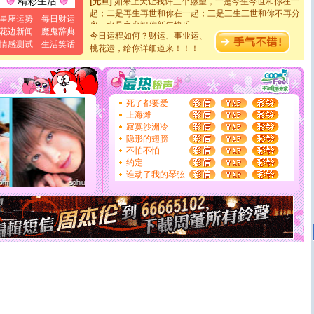
精彩生活
起；二是再生再世和你在一起；三是三生三世和你不再分
星座运势
每日财运
离。水晶之恋祝你新年快乐
花边新闻
魔鬼辞典
[元旦]
当我狠下心扭头离去那一刻，你在我身后无助地哭
今日运程如何？财运、事业运、
情感测试
生活笑话
泣，这痛楚让我明白我多么爱你。我转身抱住你：这猪不
桃花运，给你详细道来！！！
卖了。水晶之恋祝你新年快乐。
[春节]
风柔雨润好月圆，半岛铁盒伴身边，每日尽显开心
颜！冬去春来似水如烟，劳碌人生需尽欢！听一曲轻歌，
道一声平安！新年吉祥万事如愿
死了都要爱
[春节]
传说薰衣草有四片叶子：第一片叶子是信仰，第二
上海滩
片叶子是希望，第三片叶子是爱情，第四片叶子是幸运。
寂寞沙洲冷
送你一棵薰衣草，愿你新年快乐！
隐形的翅膀
[圣诞节]
圣诞节到了，想想没什么送给你的，又不打算给
不怕不怕
你太多，只有给你五千万：千万快乐！千万要健康！千万
约定
要平安！千万要知足！千万不要忘记我！
谁动了我的琴弦
[圣诞节]
不只这样的日子才会想起你,而是这样的日子才
能正大光明地骚扰你,告诉你,圣诞要快乐!新年要快乐!天
天都要快乐噢!
[圣诞节]
奉上一颗祝福的心,在这个特别的日子里,愿幸福,
如意,快乐,鲜花,一切美好的祝愿与你同在.圣诞快乐!
[元旦]
看到你我会触电；看不到你我要充电；没有你我会
断电。爱你是我职业，想你是我事业，抱你是我特长，吻
你是我专业！水晶之恋祝你新年快乐
[元旦]
如果上天让我许三个愿望，一是今生今世和你在一
起；二是再生再世和你在一起；三是三生三世和你不再分
离。水晶之恋祝你新年快乐
[元旦]
当我狠下心扭头离去那一刻，你在我身后无助地哭