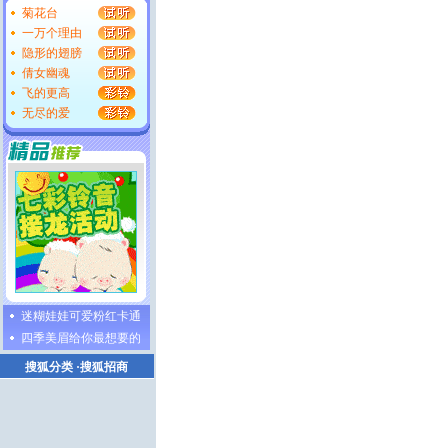
菊花台
一万个理由
隐形的翅膀
倩女幽魂
飞的更高
无尽的爱
迷糊娃娃可爱粉红卡通
四季美眉给你最想要的
搜狐分类
·
搜狐招商