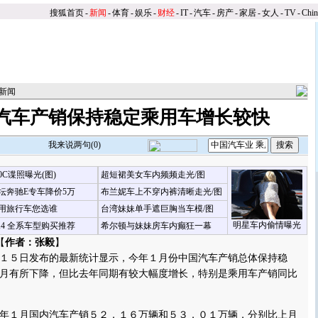
搜狐首页
-
新闻
-
体育
-
娱乐
-
财经
-
IT
-
汽车
-
房产
-
家居
-
女人
-
TV
-
Chi
新闻
汽车产销保持稳定乘用车增长较快
我来说两句(
0
)
00C谍照曝光(图)
超短裙美女车内频频走光/图
坛奔驰E专车降价5万
布兰妮车上不穿内裤清晰走光/图
用旅行车您选谁
台湾妹妹单手遮巨胸当车模/图
明星车内偷情曝光
X4 全系车型购买推荐
希尔顿与妹妹房车内癫狂一幕
【
作者：张毅
】
５日发布的最新统计显示，今年１月份中国汽车产销总体保持稳
月有所下降，但比去年同期有较大幅度增长，特别是乘用车产销同比
１月国内汽车产销５２．１６万辆和５３．０１万辆，分别比上月