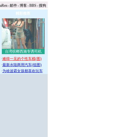
naRen
-
邮件
-
博客
-
BBS
-
搜狗
精彩推荐
台湾槟榔西施专诱司机
·
难得一见的个性车模(图)
·
最新水陆两用汽车(组图)
·
为啥波霸女孩都喜欢玩车