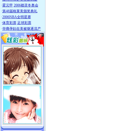
·
霍元甲
2006都灵冬奥会
·
第48届格莱美颁奖典礼
·
2006NBA全明星赛
·
体育彩票
足球彩票
·
华裔孕妇在美被驱逐流产