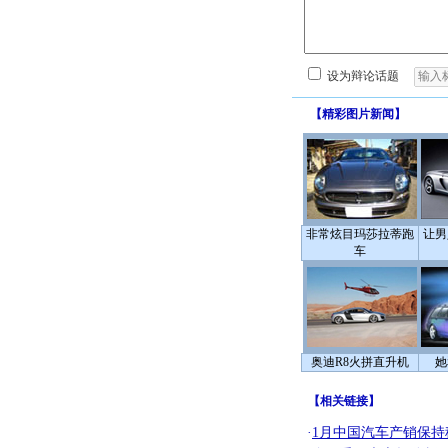
设为辩论话题
【
精彩图片新闻
】
非常炫目玛莎拉蒂跑
让男
车
奥迪R8火拼直升机
她
【
相关链接
】
·
1月中国汽车产销保