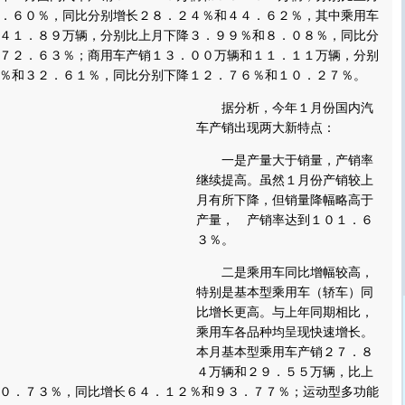
．６０％，同比分别增长２８．２４％和４４．６２％，其中乘用车
４１．８９万辆，分别比上月下降３．９９％和８．０８％，同比分
７２．６３％；商用车产销１３．００万辆和１１．１１万辆，分别
％和３２．６１％，同比分别下降１２．７６％和１０．２７％。
据分析，今年１月份国内汽
车产销出现两大新特点：
一是产量大于销量，产销率
继续提高。虽然１月份产销较上
月有所下降，但销量降幅略高于
产量， 产销率达到１０１．６
３％。
二是乘用车同比增幅较高，
特别是基本型乘用车（轿车）同
比增长更高。与上年同期相比，
乘用车各品种均呈现快速增长。
本月基本型乘用车产销２７．８
４万辆和２９．５５万辆，比上
０．７３％，同比增长６４．１２％和９３．７７％；运动型多功能