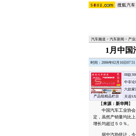
汽车频道
>
汽车新闻
>
产业
1月中国
时间：2006年02月16日07:51
08款3
中非论
六款家
产品组精品栏目
天语S
【
来源：新华网
】 
中国汽车工业协会１
定，虽然产销量均比上
增长均超过５０％。
据中汽协统计，今年