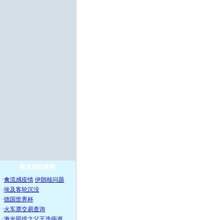
频道精彩推荐
·
禽流感疫情
伊朗核问题
·
埃及客轮沉没
·
德国世界杯
·
火车票交易查询
·
激光照排之父王选病逝