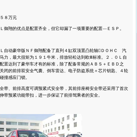
５８万元
御翔的优点是配置齐全，但它却漏了一项重要的配置—ＥＳＰ。
自动豪华版ＮＦ御翔配备了直列４缸双顶置凸轮轴ＤＯＨＣ 汽
马力，最大扭矩为１９１牛米，排放轻松达到欧Ⅲ标准。２．０Ｌ自
配置达到了豪华车才有的标准，除了配备常规的ＡＢＳ＋ＥＢＤ之
关闭的前排双安全气囊、倒车雷达、电子防盗系统＋芯片钥匙、４轮
碰撞感应门锁。
带、前排高度可调预紧式安全带，其前排座椅安全带还采用了首次
伸带预紧功能带扣，进一步保证了前排驾乘者的安全。