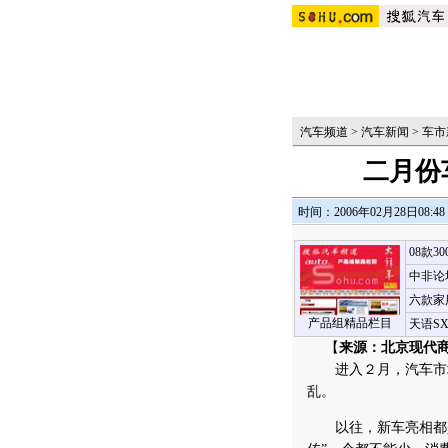
汽车频道
>
汽车新闻
>
车市
二月份
时间：2006年02月28日08:48
08款3
中非论
六款家
产品组精品栏目
天语S
【
来源：北京现代
进入２月，汽车市场
乱。
以往，新车亮相都是各