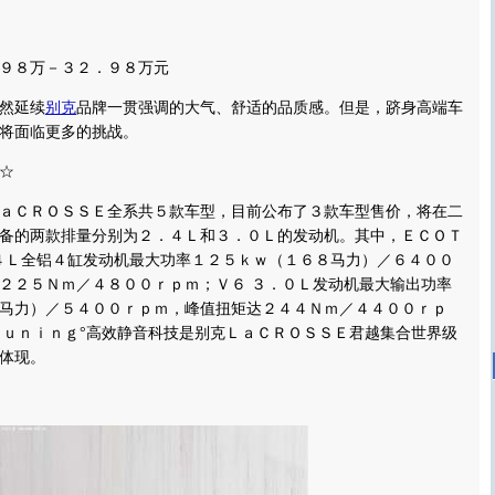
８万－３２．９８万元
然延续
别克
品牌一贯强调的大气、舒适的品质感。但是，跻身高端车
将面临更多的挑战。
☆
ＣＲＯＳＳＥ全系共５款车型，目前公布了３款车型售价，将在二
备的两款排量分别为２．４Ｌ和３．０Ｌ的发动机。其中，ＥＣＯＴ
４Ｌ全铝４缸发动机最大功率１２５ｋｗ（１６８马力）／６４００
２２５Ｎｍ／４８００ｒｐｍ；Ｖ６ ３．０Ｌ发动机最大输出功率
马力）／５４００ｒｐｍ，峰值扭矩达２４４Ｎｍ／４４００ｒｐ
Ｔｕｎｉｎｇ°高效静音科技是别克ＬａＣＲＯＳＳＥ君越集合世界级
体现。