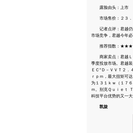
露脸由头：上市
市场售价：２３．９
记者点评：君越仍
市场竞争，君越今年必
推荐指数：★★★
商家卖点：君越Ｌａ
季度投放市场。君越装
ＥＣ°Ｄ－ＶＶＴ２．
ｒｐｍ，最大扭矩可达
为１３１ｋｗ（１７６
ｍ。别克Ｑｕｉｅｔ 
科技平台优势的又一大
凯旋