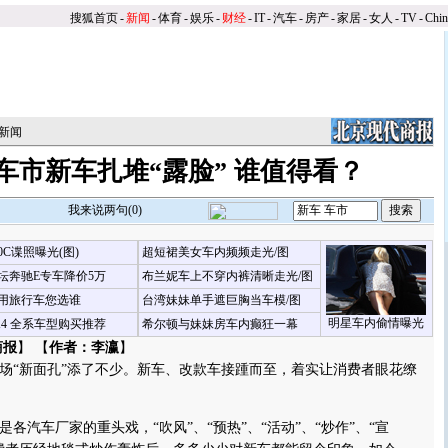
搜狐首页
-
新闻
-
体育
-
娱乐
-
财经
-
IT
-
汽车
-
房产
-
家居
-
女人
-
TV
-
Chi
新闻
车市新车扎堆“露脸” 谁值得看？
我来说两句(
0
)
00C谍照曝光(图)
超短裙美女车内频频走光/图
坛奔驰E专车降价5万
布兰妮车上不穿内裤清晰走光/图
用旅行车您选谁
台湾妹妹单手遮巨胸当车模/图
明星车内偷情曝光
X4 全系车型购买推荐
希尔顿与妹妹房车内癫狂一幕
商报
】 【
作者：李瀛
】
“新面孔”添了不少。新车、改款车接踵而至，着实让消费者眼花缭
汽车厂家的重头戏，“吹风”、“预热”、“活动”、“炒作”、“宣