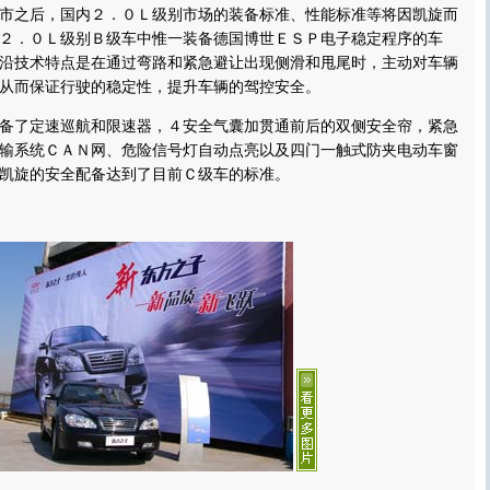
市之后，国内２．０Ｌ级别市场的装备标准、性能标准等将因凯旋而
２．０Ｌ级别Ｂ级车中惟一装备德国博世ＥＳＰ电子稳定程序的车
沿技术特点是在通过弯路和紧急避让出现侧滑和甩尾时，主动对车辆
从而保证行驶的稳定性，提升车辆的驾控安全。
了定速巡航和限速器，４安全气囊加贯通前后的双侧安全帘，紧急
输系统ＣＡＮ网、危险信号灯自动点亮以及四门一触式防夹电动车窗
凯旋的安全配备达到了目前Ｃ级车的标准。