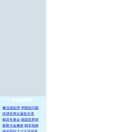
频道精彩推荐
·
禽流感疫情
伊朗核问题
·
菲律宾再次暴发兵变
·
都灵冬奥会
德国世界杯
·
奥斯卡金像奖
购车指南
·
激光照排之父王选病逝