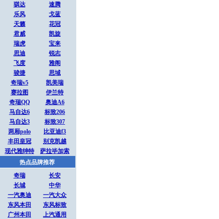
骐达
速腾
乐风
戈蓝
天籁
花冠
君威
凯旋
瑞虎
宝来
思迪
锐志
飞度
雅阁
骏捷
思域
奇瑞v5
凯美瑞
赛拉图
伊兰特
奇瑞QQ
奥迪A6
马自达6
标致206
马自达3
标致307
两厢polo
比亚迪f3
丰田皇冠
别克凯越
现代雅绅特
萨拉毕加索
热点品牌推荐
奇瑞
长安
长城
中华
一汽奥迪
一汽大众
东风本田
东风标致
广州本田
上汽通用