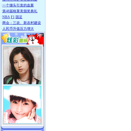
·
一个馒头引发的血案
·
第48届格莱美颁奖典礼
·
NBA
F1
国足
·
两会：三农、新农村建设
·
人民币升值压力增大