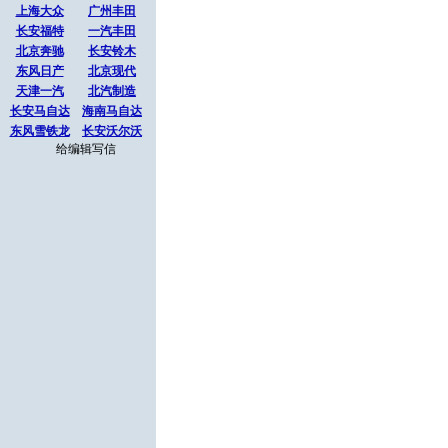
上海大众
广州丰田
长安福特
一汽丰田
北京奔驰
长安铃木
东风日产
北京现代
天津一汽
北汽制造
长安马自达
海南马自达
东风雪铁龙
长安沃尔沃
给编辑写信