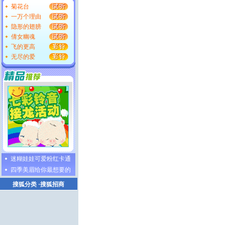
菊花台
一万个理由
隐形的翅膀
倩女幽魂
飞的更高
无尽的爱
迷糊娃娃可爱粉红卡通
四季美眉给你最想要的
搜狐分类
·
搜狐招商