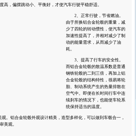
度高，偏摆跳动小、平衡好，才使汽车行驶平稳舒适。
2、正常行驶，节省燃油。
由于所换铝合金轮毂的重量，减
少了四轮的转动惯性，使汽车的
加速性提高了，并相对减少了制
动的能量需求，从而减少了油
耗。
3、提高了行车的安全性。
而铝合金轮毂的散温系数是普通
钢铁轮毂的二到三倍，再加上铝
合金轮毂的结构特性，很易将轮
胎、制动系统产生的热量排散在
空气中。即便在长时间行车中连
续刹车的情况下，也能使车轮系
统保持适当的温度。
观。铝合金轮毂外观设计精美，造型多样化，可以做到车毂合一，
审美观。