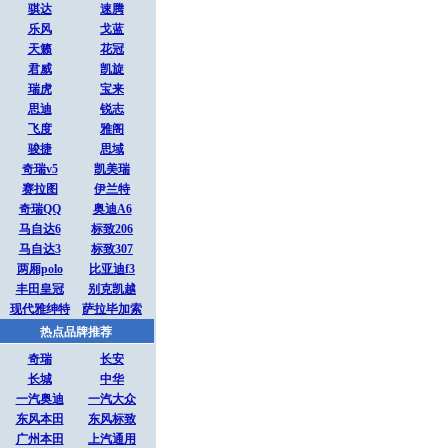
骐达
速腾
乐风
戈蓝
天籁
花冠
君威
凯旋
瑞虎
宝来
思迪
锐志
飞度
雅阁
骏捷
思域
奇瑞v5
凯美瑞
赛拉图
伊兰特
奇瑞QQ
奥迪A6
马自达6
标致206
马自达3
标致307
两厢polo
比亚迪f3
丰田皇冠
别克凯越
现代雅绅特
萨拉毕加索
热点品牌推荐
奇瑞
长安
长城
中华
一汽奥迪
一汽大众
东风本田
东风标致
广州本田
上汽通用