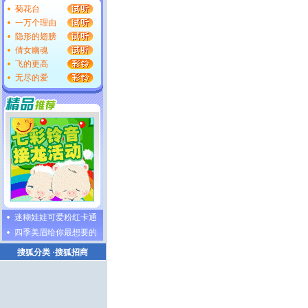
菊花台
一万个理由
隐形的翅膀
倩女幽魂
飞的更高
无尽的爱
迷糊娃娃可爱粉红卡通
四季美眉给你最想要的
搜狐分类
·
搜狐招商