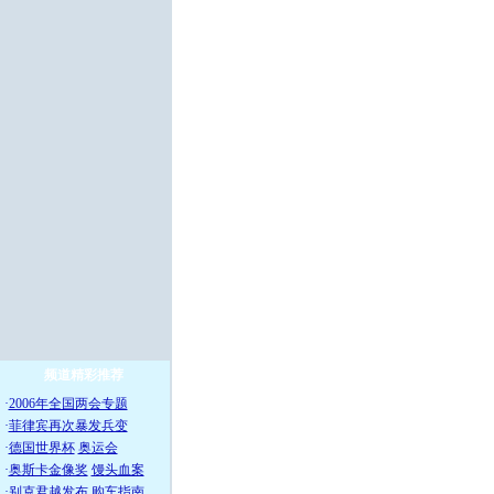
频道精彩推荐
·
2006年全国两会专题
·
菲律宾再次暴发兵变
·
德国世界杯
奥运会
·
奥斯卡金像奖
馒头血案
·
别克君越发布
购车指南