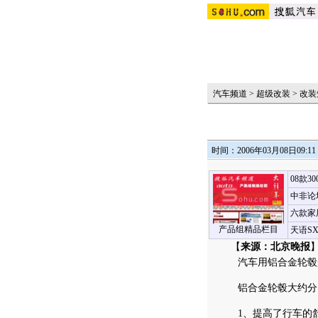
汽车频道
>
超级改装
>
改装
时间：2006年03月08日09:11
08款3
中非论
六款家
产品组精品栏目
天语S
【
来源：北京晚报
】
汽车用铝合金轮毂是
铝合金轮毂大约分
1、提高了行车的舒