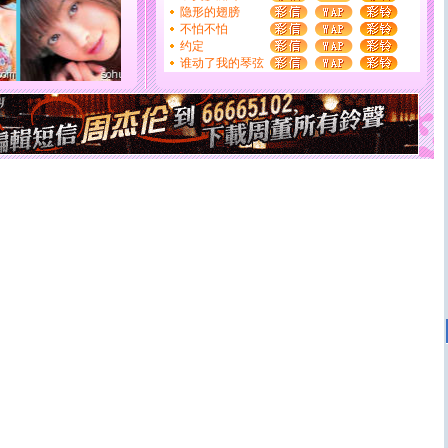
[圣诞节]
圣诞节到了，想想没什么送给你的，又不打算给
隐形的翅膀
你太多，只有给你五千万：千万快乐！千万要健康！千万
不怕不怕
要平安！千万要知足！千万不要忘记我！
约定
[圣诞节]
不只这样的日子才会想起你,而是这样的日子才
谁动了我的琴弦
能正大光明地骚扰你,告诉你,圣诞要快乐!新年要快乐!天
天都要快乐噢!
[圣诞节]
奉上一颗祝福的心,在这个特别的日子里,愿幸福,
如意,快乐,鲜花,一切美好的祝愿与你同在.圣诞快乐!
[元旦]
看到你我会触电；看不到你我要充电；没有你我会
断电。爱你是我职业，想你是我事业，抱你是我特长，吻
你是我专业！水晶之恋祝你新年快乐
[元旦]
如果上天让我许三个愿望，一是今生今世和你在一
起；二是再生再世和你在一起；三是三生三世和你不再分
离。水晶之恋祝你新年快乐
[元旦]
当我狠下心扭头离去那一刻，你在我身后无助地哭
泣，这痛楚让我明白我多么爱你。我转身抱住你：这猪不
卖了。水晶之恋祝你新年快乐。
[春节]
风柔雨润好月圆，半岛铁盒伴身边，每日尽显开心
颜！冬去春来似水如烟，劳碌人生需尽欢！听一曲轻歌，
道一声平安！新年吉祥万事如愿
[春节]
传说薰衣草有四片叶子：第一片叶子是信仰，第二
片叶子是希望，第三片叶子是爱情，第四片叶子是幸运。
送你一棵薰衣草，愿你新年快乐！