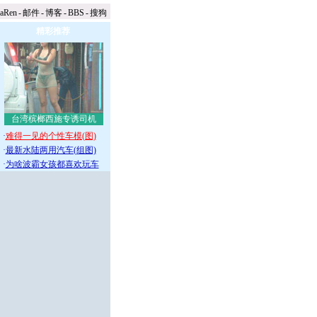
naRen
-
邮件
-
博客
-
BBS
-
搜狗
精彩推荐
台湾槟榔西施专诱司机
·
难得一见的个性车模(图)
·
最新水陆两用汽车(组图)
·
为啥波霸女孩都喜欢玩车