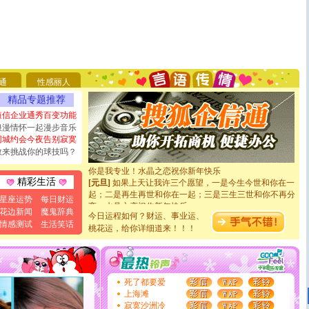
[圣诞节]
圣诞节到了，想想没什么送给你的，又不打算给
你太多，只有给你五千万：千万快乐！千万要健康！千万
要平安！千万要知足！千万不要忘记我！
通
性感丽人
[圣诞节]
不只这样的日子才会想起你,而是这样的日子才
能正大光明地骚扰你,告诉你,圣诞要快乐!新年要快乐!天
精品专题推荐
天都要快乐噢!
短信企业通秀百变功能
[圣诞节]
奉上一颗祝福的心,在这个特别的日子里,愿幸福,
浪漫情怀一起漫步音乐
如意,快乐,鲜花,一切美好的祝愿与你同在.圣诞快乐!
同城约会今夜告别寂寞
[元旦]
看到你我会触电；看不到你我要充电；没有你我会
敢来挑战你的球技吗？
断电。爱你是我职业，想你是我事业，抱你是我特长，吻
你是我专业！水晶之恋祝你新年快乐
[元旦]
如果上天让我许三个愿望，一是今生今世和你在一
精彩生活
起；二是再生再世和你在一起；三是三生三世和你不再分
星座运势
每日财运
离。水晶之恋祝你新年快乐
花边新闻
魔鬼辞典
[元旦]
当我狠下心扭头离去那一刻，你在我身后无助地哭
今日运程如何？财运、事业运、
泣，这痛楚让我明白我多么爱你。我转身抱住你：这猪不
情感测试
生活笑话
桃花运，给你详细道来！！！
卖了。水晶之恋祝你新年快乐。
[春节]
风柔雨润好月圆，半岛铁盒伴身边，每日尽显开心
颜！冬去春来似水如烟，劳碌人生需尽欢！听一曲轻歌，
道一声平安！新年吉祥万事如愿
[春节]
传说薰衣草有四片叶子：第一片叶子是信仰，第二
死了都要爱
片叶子是希望，第三片叶子是爱情，第四片叶子是幸运。
上海滩
送你一棵薰衣草，愿你新年快乐！
寂寞沙洲冷