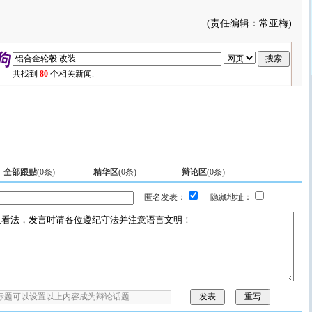
(责任编辑：常亚梅)
共找到
80
个相关新闻.
全部跟贴
(
0
条)
精华区
(
0
条)
辩论区
(
0
条)
匿名发表：
隐藏地址：