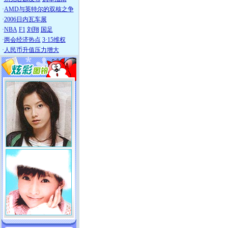
·
AMD与英特尔的双核之争
·
2006日内瓦车展
·
NBA
F1
刘翔
国足
·
两会经济热点
3·15维权
·
人民币升值压力增大