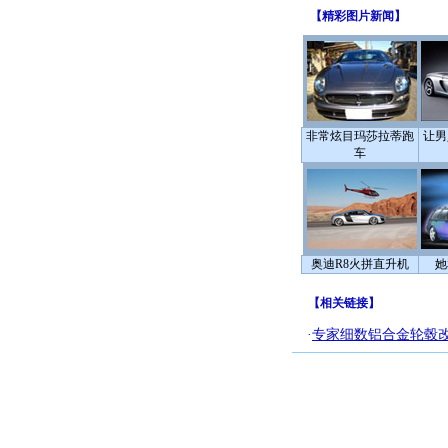
【
精彩图片新闻
】
非常炫目玛莎拉蒂跑
让男
车
奥迪R8火拼直升机
她
【
相关链接
】
·
专家细数铝合金轮毂