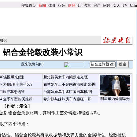
搜狐首页
-
新闻
-
体育
-
娱乐
-
财经
-
IT
-
汽车
-
房产
-
家居
-
女人
-
TV
-
Chi
知识
铝合金轮毂改装小常识
我来说两句(
0
)
00C谍照曝光(图)
超短裙美女车内频频走光/图
坛奔驰E专车降价5万
布兰妮车上不穿内裤清晰走光/图
用旅行车您选谁
台湾妹妹单手遮巨胸当车模/图
明星车内偷情曝光
X4 全系车型购买推荐
希尔顿与妹妹房车内癫狂一幕
 【
作者：爱义
】
以铝合金为原材料，其制作工艺分铸造和锻造两种。
以下四个特点：
适性。铝合金轮毂具有吸收振动和反弹力量的金属特性。经数控机