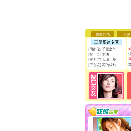
搜狐短信
小灵
三星图铃专区
[周杰伦] 千里之外
[誓 言] 求佛
[王力宏] 大城小爱
[王心凌] 花的嫁纱