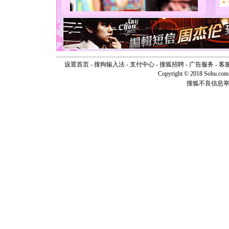
[圣诞节]
能正大光明
天都要快
[圣诞节]
如意,快乐
[元旦]
看
断电。爱
你是我专
设置首页
-
搜狗输入法
-
支付中心
-
搜狐招聘
-
广告服务
-
客
[元旦]
如
Copyright © 2018 Sohu.com I
起；二是
搜狐不良信息
离。水晶
[元旦]
当
泣，这痛
卖了。水
[春节]
风
颜！冬去
道一声平
[春节]
传
片叶子是
送你一棵