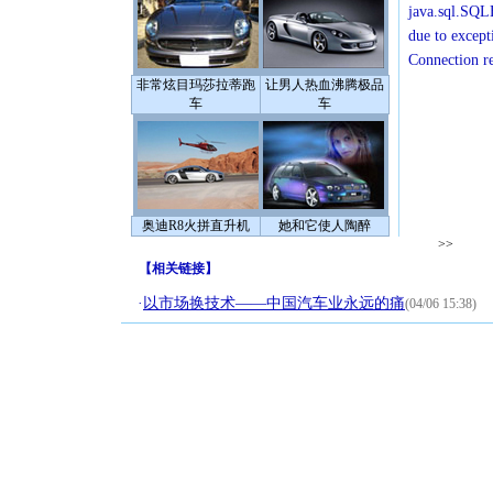
java.sql.SQLE
due to except
Connection r
非常炫目玛莎拉蒂跑
让男人热血沸腾极品
车
车
奥迪R8火拼直升机
她和它使人陶醉
>>
【
相关链接
】
·
以市场换技术——中国汽车业永远的痛
(04/06 15:38)