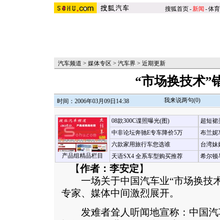
搜狐首页
-
新闻
-
体育
汽车频道
>
媒体专区
>
汽车界
>
近期更新
“市场换技术”
我来说两句(
0
)
时间：2006年03月09日14:38
08款300C谍照曝光(图)
超短裙
中非论坛奔驰E专车降价5万
布兰妮
六款家用旅行车您选谁
台湾妹
产品组精品栏目
天语SX4 全系车型购买推荐
希尔顿
【
作者：李安定
】
一场关于中国汽车业“市场换技术
专家、媒体中间激烈展开。
发难者耸人听闻地宣称：中国汽车