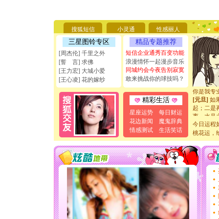
[圣诞节]
你太多，
要平安！
[圣诞节]
搜狐短信
小灵通
性感丽人
能正大光明
三星图铃专区
精品专题推荐
天都要快
短信企业通秀百变功能
[周杰伦] 千里之外
[圣诞节]
浪漫情怀一起漫步音乐
如意,快乐
[誓 言] 求佛
同城约会今夜告别寂寞
[元旦]
看
[王力宏] 大城小爱
断电。爱
敢来挑战你的球技吗？
[王心凌] 花的嫁纱
你是我专
[元旦]
如
精彩生活
起；二是
离。水晶
星座运势
每日财运
[元旦]
当
花边新闻
魔鬼辞典
今日运程
泣，这痛
情感测试
生活笑话
桃花运，
卖了。水
[春节]
风
颜！冬去
道一声平
[春节]
传
片叶子是
送你一棵
[圣诞节]
你太多，
要平安！