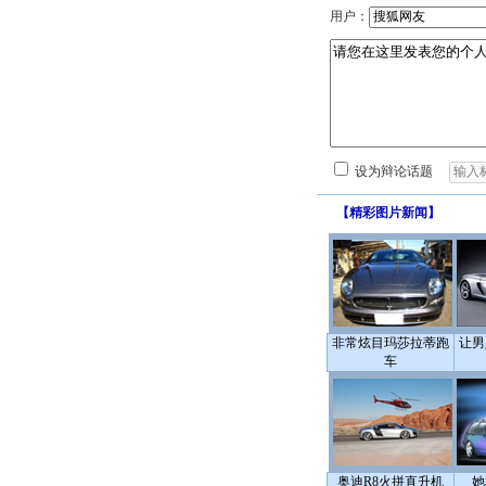
用户：
设为辩论话题
【
精彩图片新闻
】
非常炫目玛莎拉蒂跑
让男
车
奥迪R8火拼直升机
她