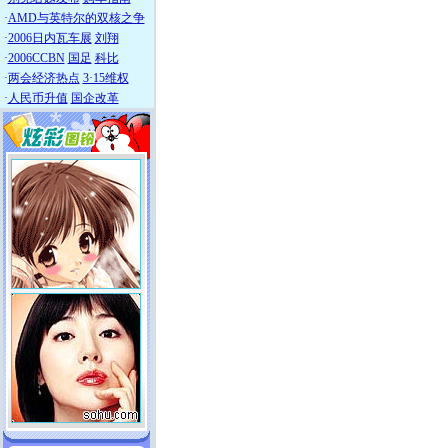
·
AMD与英特尔的双核之争
·
2006日内瓦车展
刘翔
·
2006CCBN
国足
科比
·
两会经济热点
3·15维权
·
人民币升值
国企改革