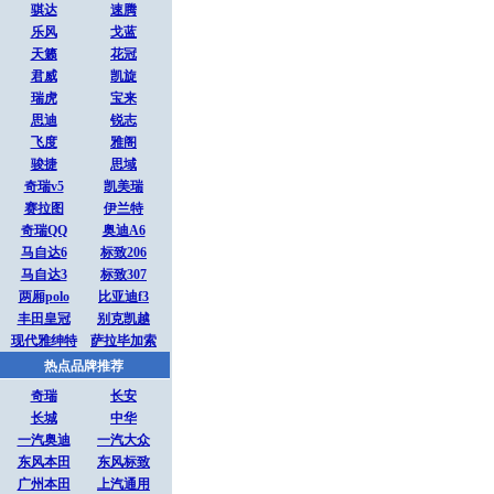
骐达
速腾
乐风
戈蓝
天籁
花冠
君威
凯旋
瑞虎
宝来
思迪
锐志
飞度
雅阁
骏捷
思域
奇瑞v5
凯美瑞
赛拉图
伊兰特
奇瑞QQ
奥迪A6
马自达6
标致206
马自达3
标致307
两厢polo
比亚迪f3
丰田皇冠
别克凯越
现代雅绅特
萨拉毕加索
热点品牌推荐
奇瑞
长安
长城
中华
一汽奥迪
一汽大众
东风本田
东风标致
广州本田
上汽通用