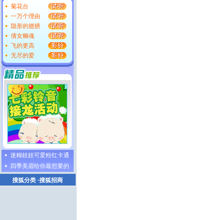
菊花台
一万个理由
隐形的翅膀
倩女幽魂
飞的更高
无尽的爱
迷糊娃娃可爱粉红卡通
四季美眉给你最想要的
搜狐分类
·
搜狐招商