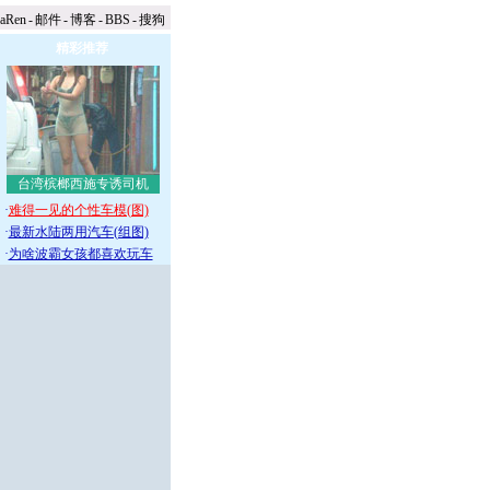
naRen
-
邮件
-
博客
-
BBS
-
搜狗
精彩推荐
台湾槟榔西施专诱司机
·
难得一见的个性车模(图)
·
最新水陆两用汽车(组图)
·
为啥波霸女孩都喜欢玩车