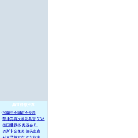
频道精彩推荐
·
2006年全国两会专题
·
菲律宾再次暴发兵变
NBA
·
德国世界杯
奥运会
F1
·
奥斯卡金像奖
馒头血案
·
别克君越发布
购车指南