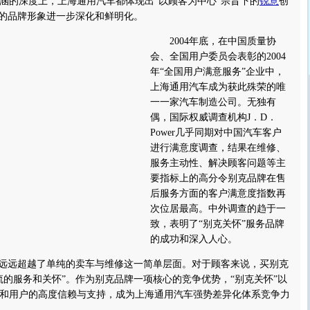
涵的深度上，上海通用汽车都体现出“以顾客为中心”宗旨下的
锐意
创
”的品牌形象进一步深化和鲜明化。
2004年底，在中国质量协
会、全国用户委员会表彰的2004
年“全国用户满意服务”企业中，
上海通用汽车成为获此殊荣的唯
一一家汽车制造公司。无独有
偶，国际权威调查机构J．D．
Power几乎同期对中国汽车客户
进行满意度调查，结果在维修、
服务主动性、解决顾客问题等主
要指标上的高分令别克品牌在售
后服务方面的客户满意度指数再
次位居最高。中外调查的趋于一
致，表明了“别克关怀”服务品牌
的成功和深入人心。
远远超越了单纯的卖车与维修这一简单层面。对于顾客来说，买别克
流的服务和关怀”。作为别克品牌一项核心的竞争优势，“别克关怀”以
和用户的高度信赖与支持，成为上海通用汽车强势差异化体系竞争力