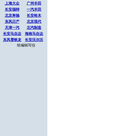
上海大众
广州丰田
长安福特
一汽丰田
北京奔驰
长安铃木
东风日产
北京现代
天津一汽
北汽制造
长安马自达
海南马自达
东风雪铁龙
长安沃尔沃
给编辑写信