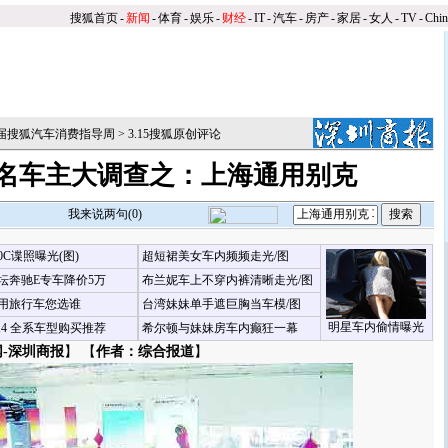
搜狐首页
-
新闻
-
体育
-
娱乐
-
财经
-
IT
-
汽车
-
房产
-
家居
-
女人
-
TV
-
Chi
第三届搜狐汽车消费指导周
>
3.15搜狐原创评论
5百名车主大调查之：上海通用别克
我来说两句(
0
)
00C谍照曝光(图)
超短裙美女车内频频走光/图
坛奔驰E专车降价5万
布兰妮车上不穿内裤清晰走光/图
用旅行车您选谁
台湾妹妹单手遮巨胸当车模/图
明星车内偷情曝光
X4 全系车型购买推荐
希尔顿与妹妹房车内癫狂一幕
-深圳商报
】 【
作者：综合报道
】