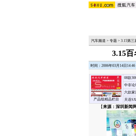
汽车频道
>
专题
>
3.15
3.1
时间：2006年03月14日14:46
08款3
中非论
六款家
产品组精品栏目
天语S
【
来源：深圳新闻网