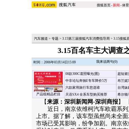
搜狐首页
-
新闻
-
体育
汽车频道
>
专题
>
3.15第三届搜狐汽车消费指导周
>
3.15搜
3.15百名车主大调
我来说两句(
0
)
时间：2006年03月14日15:09
08款300C谍照曝光(图)
超短裙
中非论坛奔驰E专车降价5万
布兰妮
六款家用旅行车您选谁
台湾妹
产品组精品栏目
天语SX4 全系车型购买推荐
希尔顿
【
来源：深圳新闻网-深圳商报
】 
近日，南京依维柯汽车欧霸系列
上市。据了解，该车型虽然尚未全面
市场已受其影响，纷争加剧。南京依