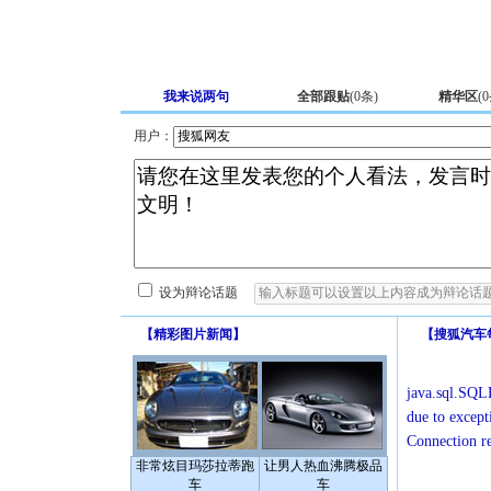
我来说两句
全部跟贴
(
0
条)
精华区
(
0
用户：
设为辩论话题
【
精彩图片新闻
】
【
搜狐汽车
java.sql.SQLE
due to except
Connection r
非常炫目玛莎拉蒂跑
让男人热血沸腾极品
车
车