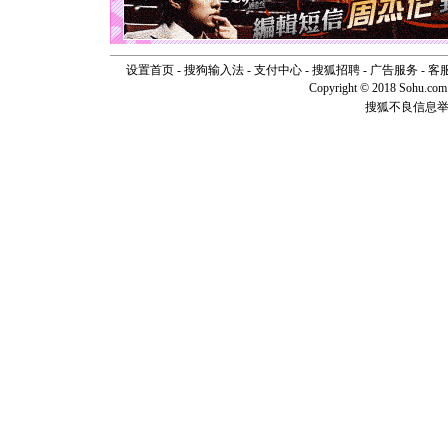
如意,快乐
[元旦]
看
断电。爱
你是我专
设置首页
-
搜狗输入法
-
支付中心
-
搜狐招聘
-
广告服务
-
客
[元旦]
如
Copyright © 2018 Sohu.com I
起；二是
搜狐不良信息
离。水晶
[元旦]
当
泣，这痛
卖了。水
[春节]
风
颜！冬去
道一声平
[春节]
传
片叶子是
送你一棵