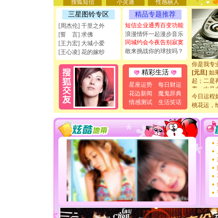
搜狐短信
小灵通
性感丽人
[圣诞节]
能正大光明
三星图铃专区
精品专题推荐
天都要快
短信企业通秀百变功能
[周杰伦] 千里之外
[圣诞节]
浪漫情怀一起漫步音乐
[誓 言] 求佛
如意,快乐
同城约会今夜告别寂寞
[王力宏] 大城小爱
[元旦]
看
敢来挑战你的球技吗？
[王心凌] 花的嫁纱
断电。爱
你是我专
[元旦]
如
精彩生活
起；二是
星座运势
每日财运
离。水晶
花边新闻
魔鬼辞典
[元旦]
当
今日运程
泣，这痛
情感测试
生活笑话
桃花运，
卖了。水
[春节]
风
颜！冬去
道一声平
[春节]
传
片叶子是
送你一棵
[圣诞节]
你太多，
要平安！
[圣诞节]
能正大光明
天都要快
[圣诞节]