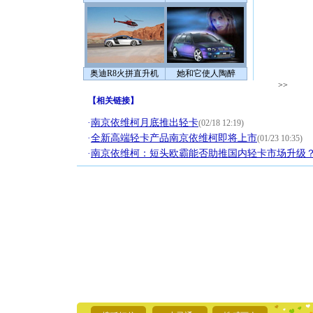
奥迪R8火拼直升机
她和它使人陶醉
>>
【
相关链接
】
·
南京依维柯月底推出轻卡
(02/18 12:19)
·
全新高端轻卡产品南京依维柯即将上市
(01/23 10:35)
·
南京依维柯：短头欧霸能否助推国内轻卡市场升级
[圣诞节]
你太多，
要平安！