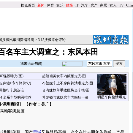
搜狐首页
-
新闻
-
体育
-
娱乐
-
财经
-
IT
-
汽车
-
房产
-
家居
-
女人
-
TV
-
Chi
第三届搜狐汽车消费指导周
>
3.15搜狐原创评论
15百名车主大调查之：东风本田
我来说两句(
0
)
00C谍照曝光(图)
超短裙美女车内频频走光/图
坛奔驰E专车降价5万
布兰妮车上不穿内裤清晰走光/图
用旅行车您选谁
台湾妹妹单手遮巨胸当车模/图
明星车内偷情曝光
X4 全系车型购买推荐
希尔顿与妹妹房车内癫狂一幕
-深圳商报
】 【
作者：吴广
】
高顾客满意度
式刚刚落幕，国产
思域
又将登场亮相，这个在过去两年依靠单一产品