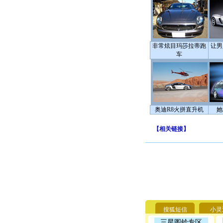
非常炫目玛莎拉蒂跑
让男
车
奥迪R8火拼直升机
她
【
相关链接
】
搜狐短信
小灵
三星图铃专区