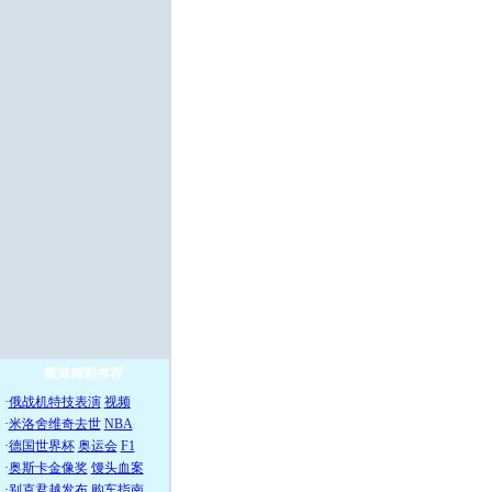
频道精彩推荐
·
俄战机特技表演
视频
·
米洛舍维奇去世
NBA
·
德国世界杯
奥运会
F1
·
奥斯卡金像奖
馒头血案
·
别克君越发布
购车指南