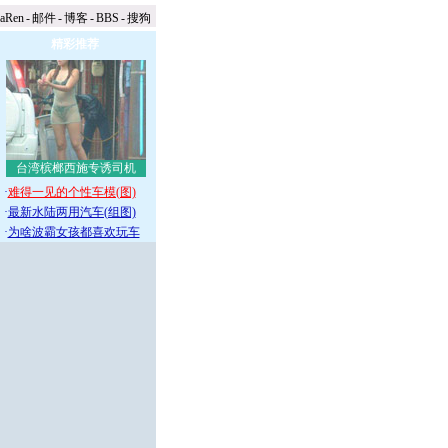
naRen
-
邮件
-
博客
-
BBS
-
搜狗
精彩推荐
台湾槟榔西施专诱司机
·
难得一见的个性车模(图)
·
最新水陆两用汽车(组图)
·
为啥波霸女孩都喜欢玩车