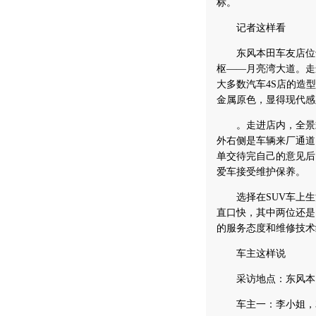
标。
记者这样看
东风本田车友店位于
枢——月亮湾大道。走
大多数汽车4S店的造
金属原色，显得现代感
。走进店内，全景式
外右侧是车辆来厂通道
单交待完自己的意见后
爱车接受维护保养。
选择在SUV车上生活
直口快，其中两位还是
的服务态度和维修技术
车主这样说
采访地点：东风本
车主一：李小姐，30岁