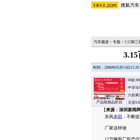
汽车频道
>
专题
>
3.15
3.
时间：2006年03月14日15:20
08款3
中非论
六款家
产品组精品栏目
天语S
【
来源：深圳新闻网
东风
本田
：不断提
厂家这样做
12万辆新厂投产仪