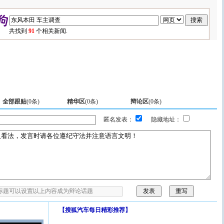
共找到
91
个相关新闻.
全部跟贴
(
0
条)
精华区
(
0
条)
辩论区
(
0
条)
匿名发表：
隐藏地址：
【
搜狐汽车每日精彩推荐
】