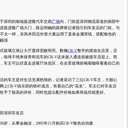
深圳的南端嘉进隆汽车交易
广场
内，门前是深圳物流渠道的南部中
进嘉进隆广场大门，路边明确的路牌将记者指引到车友店的门前。与
型不太一样，东风本田店外形大量运用了直条金属管线，搭配银色的
颇强
玻璃立墙让大厅显得宽敞明亮。数辆
CR-V
整齐的摆放在店里，店
，络绎不绝来保养和洗车的CR-V还未驶入通道就被接车员迎上。简
，车主可以径直走进展厅休息区，在全景玻璃前喝着咖啡看着自己的
的车主是对生活充满热情的，记者采访了三位CR-V车主，大都心
网上CR-V俱乐部的铁杆成员，有着自己的“花名”。车主们对车友店
给予了较高的评价，同时也提出配件价格如果再低些就更好。
田深圳车友店
，从事金融业，2005年11月购买CR-V银色自动拨