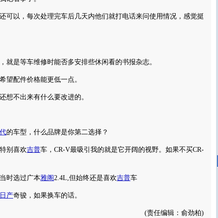
可以，每次处理完车后几天内他们就打电话来问使用情况，感觉挺
就是等车维修时能否多安排些休闲看的书报杂志。
望配件价格能更低一点。
想不出来有什么要改进的。
代
的车型，什么品牌是你第二选择？
特别喜欢
吉普
车，CR-V最吸引我的就是它开阔的视野。如果不买CR-
当时选过广本
雅阁
2.4L,但始终还是喜欢
吉普
车
日产
奇骏，如果换车的话。
(责任编辑：俞劲柏)