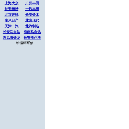
上海大众
广州丰田
长安福特
一汽丰田
北京奔驰
长安铃木
东风日产
北京现代
天津一汽
北汽制造
长安马自达
海南马自达
东风雪铁龙
长安沃尔沃
给编辑写信