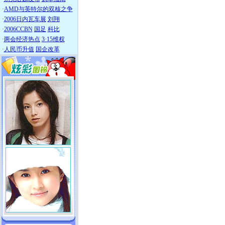
·
AMD与英特尔的双核之争
·
2006日内瓦车展
刘翔
·
2006CCBN
国足
科比
·
两会经济热点
3·15维权
·
人民币升值
国企改革