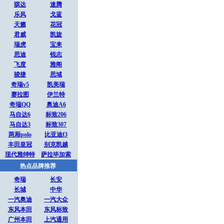
骐达
速腾
乐风
戈蓝
天籁
花冠
君威
凯旋
瑞虎
宝来
思迪
锐志
飞度
雅阁
骏捷
思域
奇瑞v5
凯美瑞
赛拉图
伊兰特
奇瑞QQ
奥迪A6
马自达6
标致206
马自达3
标致307
两厢polo
比亚迪f3
丰田皇冠
别克凯越
现代雅绅特
萨拉毕加索
热点品牌推荐
奇瑞
长安
长城
中华
一汽奥迪
一汽大众
东风本田
东风标致
广州本田
上汽通用