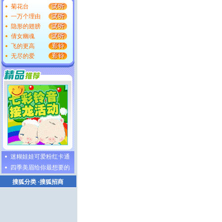
菊花台
一万个理由
隐形的翅膀
倩女幽魂
飞的更高
无尽的爱
迷糊娃娃可爱粉红卡通
四季美眉给你最想要的
搜狐分类
·
搜狐招商