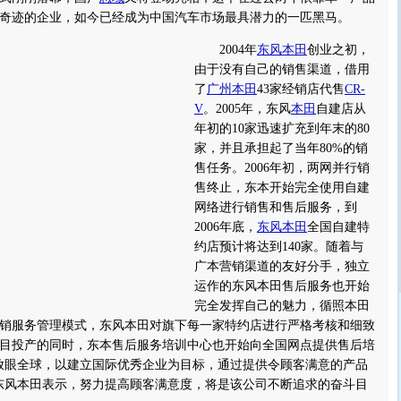
奇迹的企业，如今已经成为中国汽车市场最具潜力的一匹黑马。
2004年
东风本田
创业之初，
由于没有自己的销售渠道，借用
了
广州本田
43家经销店代售
CR-
V
。2005年，东风
本田
自建店从
年初的10家迅速扩充到年末的80
家，并且承担起了当年80%的销
售任务。2006年初，两网并行销
售终止，东本开始完全使用自建
网络进行销售和售后服务，到
2006年底，
东风本田
全国自建特
约店预计将达到140家。随着与
广本营销渠道的友好分手，独立
运作的东风本田售后服务也开始
完全发挥自己的魅力，循照本田
销服务管理模式，东风本田对旗下每一家特约店进行严格考核和细致
项目投产的同时，东本售后服务培训中心也开始向全国网点提供售后培
放眼全球，以建立国际优秀企业为目标，通过提供令顾客满意的产品
东风本田表示，努力提高顾客满意度，将是该公司不断追求的奋斗目