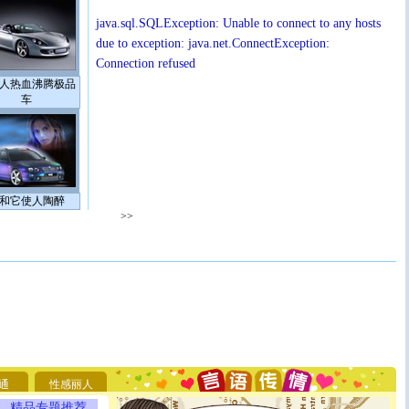
java.sql.SQLException: Unable to connect to any hosts
due to exception: java.net.ConnectException:
Connection refused
人热血沸腾极品
车
和它使人陶醉
>>
[圣诞节]
圣诞节到了，想想没什么送给你的，又不打算给
你太多，只有给你五千万：千万快乐！千万要健康！千万
要平安！千万要知足！千万不要忘记我！
[圣诞节]
不只这样的日子才会想起你,而是这样的日子才
通
性感丽人
能正大光明地骚扰你,告诉你,圣诞要快乐!新年要快乐!天
天都要快乐噢!
精品专题推荐