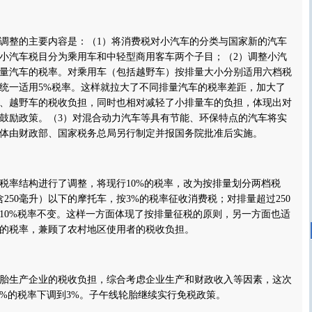
整的主要内容是：（1）将消费税对小汽车的分类与国家新的汽车
小汽车税目分为乘用车和中轻型商用客车两个子目；（2）调整小汽
量汽车的税率。对乘用车（包括越野车）按排量大小分别适用六档税
统一适用5%税率。这样就拉大了不同排量汽车的税率差距，加大了
、越野车的税收负担，同时也相对减轻了小排量车的负担，体现出对
鼓励政策。（3）对混合动力汽车等具有节能、环保特点的汽车将实
体由财政部、国家税务总局另行制定并报国务院批准后实施。
率结构进行了调整，将现行10%的税率，改为按排量划分两档税
含250毫升）以下的摩托车，按3%的税率征收消费税；对排量超过250
10%税率不变。这样一方面体现了按排量征税的原则，另一方面也适
的税率，兼顾了农村地区使用者的税收负担。
生产企业的税收负担，综合考虑企业生产和财政收入等因素，这次
0%的税率下调到3%。子午线轮胎继续实行免税政策。