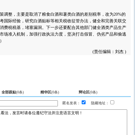
调整，主要是取消了粮食白酒和薯类白酒的差别税率，改为20%的
考国际经验，研究白酒贴标等相关税收征管办法，健全和完善关联交
消费税税基，堵塞漏洞。下一步还要配合其他部门健全酒类产品生产
市场准入机制，加强行政执法力度，坚决打击假冒、伪劣产品和偷逃
）
(责任编辑：刘杰 )
全部跟贴
(
0
条)
精华区
(
0
条)
辩论区
(
0
条)
匿名发表：
隐藏地址：