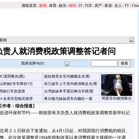
搜狐首页
-
新闻
-
体育
-
娱乐
-
财经
-
IT
-
汽车
-
房产
-
家居
-
女人
-
TV
-
Chi
新闻
负责人就消费税政策调整答记者问
我来说两句(
0
)
00C谍照曝光(图)
超短裙美女车内频频走光/图
坛奔驰E专车降价5万
布兰妮车上不穿内裤清晰走光/图
用旅行车您选谁
台湾妹妹单手遮巨胸当车模/图
明星车内偷情曝光
X4 全系车型购买推荐
希尔顿与妹妹房车内癫狂一幕
【
作者：综合报道
】
进环保和节约——财政部有关负责人就消费税政策调整答新华社记
局２１日联合下发通知，从4月1日起，对我国现行消费税的税目、
整。此次政策调整是1994年税制改革以来消费税最大规模的一次调