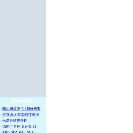
频道精彩推荐
·
陈水扁废统
台319枪击案
·
普京访华
苏30特技表演
·
米洛舍维奇去世
·
德国世界杯
奥运会
F1
·
刘翔
国足
科比
NBA