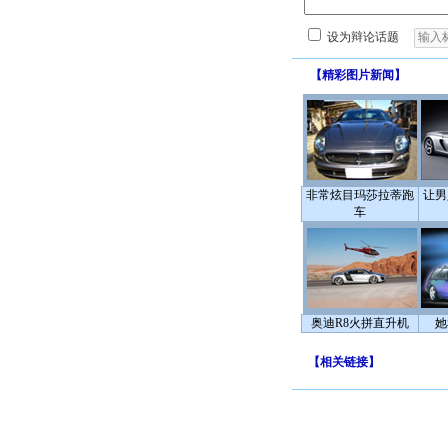
设为辩论话题
【
精彩图片新闻
】
非常炫目玛莎拉蒂跑
让男
车
奥迪R8火拼直升机
她
【
相关链接
】