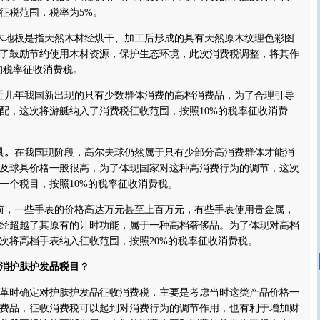
征税范围，税率为5%。
木地板是指天然木材经烘干、加工后形成的具有天然原木纹理色彩图
了鼓励节约使用木材资源，保护生态环境，此次消费税调整，将其作
的税率征收消费税。
近几年我国新出现的只有少数群体消费的高档消费品，为了合理引导
配，这次将游艇纳入了消费税征收范围，按照10%的税率征收消费
具。
在我国现阶段，高尔夫球仍然属于只有少部分高消费群体才能消
及球具价格一般很高，为了体现国家对这种高消费行为的调节，这次
一个税目，按照10%的税率征收消费税。
前，一些手表的价格高达万元甚至上百万元，有些手表使用贵金属，
经超越了其原有的计时功能，属于一种高档奢侈品。为了体现对高档
次将高档手表纳入征收范围，按照20%的税率征收消费税。
护肤护发品税目？
革时确定对护肤护发品征收消费税，主要是考虑当时这类产品价格一
费品，征收消费税可以起到对消费行为的调节作用，也有利于增加财