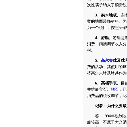
次性筷子纳入了消费税
3、实木地板。
实
案的地面装饰材料。为
为一个税目，按照5%
4、游艇
。游艇是
消费，间接调节收入分
税。
5、
高尔夫
球及球
费的活动，其使用的球
将高尔夫球及球具作为
6、高档手表。
目
并镶嵌宝石、
钻石
，已
消费品的税收调节，此
记者：为什么要取消
答：1994年税制改
般较高，不属于大众消