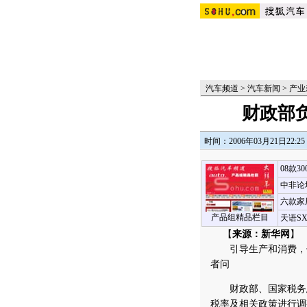
汽车频道
>
汽车新闻
>
产业
财政部
时间：2006年03月21日22:25
08款3
中非论
六款家
产品组精品栏目
天语S
【
来源：新华网
】 
引导生产和消费，促
者问
财政部、国家税务总
税率及相关政策进行调