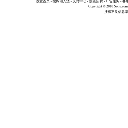
设置首页
-
搜狗输入法
-
支付中心
-
搜狐招聘
-
广告服务
-
客
起；二是
Copyright © 2018 Sohu.com I
离。水晶
搜狐不良信息
[元旦]
当
泣，这痛
卖了。水
[春节]
风
颜！冬去
道一声平
[春节]
传
片叶子是
送你一棵