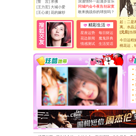
浪漫情怀一起漫步音乐
[誓 言] 求佛
断电。爱
同城约会今夜告别寂寞
[王力宏] 大城小爱
你是我专
敢来挑战你的球技吗？
[王心凌] 花的嫁纱
[元旦]
如
起；二是
精彩生活
离。水晶
[元旦]
当
星座运势
每日财运
泣，这痛
花边新闻
魔鬼辞典
今日运程
卖了。水
情感测试
生活笑话
[春节]
桃花运，
风
颜！冬去
道一声平
[春节]
传
片叶子是
送你一棵
[圣诞节]
你太多，
要平安！
[圣诞节]
能正大光明
天都要快
[圣诞节]
如意,快乐
[元旦]
看
断电。爱
你是我专
[元旦]
如