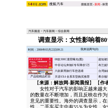
搜狐首页
-
新闻
-
体育
汽车频道
>
汽车新闻
>
综合新闻
调查显示：女性影响着8
我来说两句(
0
)
时间：2006年03月22日09:21
08款300C谍照曝光(图)
超短裙
中非论坛奔驰E专车降价5万
布兰妮
六款家用旅行车您选谁
台湾妹
产品组精品栏目
天语SX4 全系车型购买推荐
希尔顿
【
来源：解放网-新闻晨报
】 【
作
女性对于汽车的影响正越来越大
的数量在不断增加，而且反映在作为
意见的重要性。海外的调查显示，在
性，二手车买主中有55％为女性，女