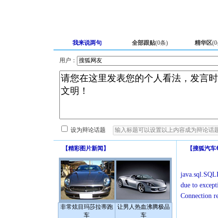
我来说两句
全部跟贴
(
0
条)
精华区
(
0
用户：
设为辩论话题
【
精彩图片新闻
】
【
搜狐汽车
java.sql.SQLE
due to except
Connection r
非常炫目玛莎拉蒂跑
让男人热血沸腾极品
车
车