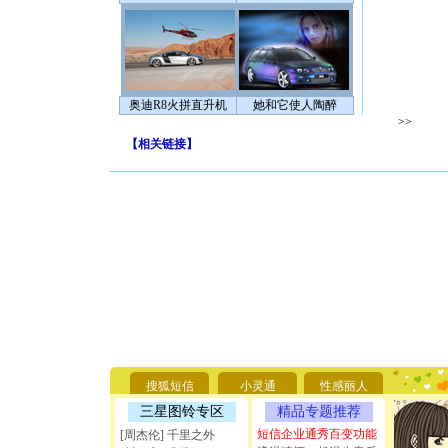
奥迪R8火拼直升机
她和它使人陶醉
>>
【
相关链接
】
[圣诞节]
你太多，
要平安！
[圣诞节]
能正大光明
搜狐短信
小灵通
性感丽人
天都要快
三星图铃专区
精品专题推荐
[圣诞节]
如意,快乐
短信企业通秀百变功能
[周杰伦] 千里之外
[元旦]
看