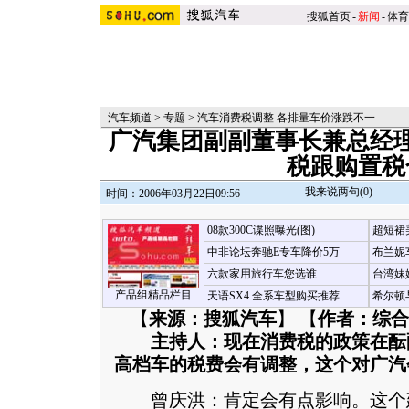
搜狐首页
-
新闻
-
体育
汽车频道
>
专题
>
汽车消费税调整 各排量车价涨跌不一
广汽集团副副董事长兼总经
税跟购置税
我来说两句(
0
)
时间：2006年03月22日09:56
08款300C谍照曝光(图)
超短裙
中非论坛奔驰E专车降价5万
布兰妮
六款家用旅行车您选谁
台湾妹
产品组精品栏目
天语SX4 全系车型购买推荐
希尔顿
【
来源：搜狐汽车
】 【
作者：综合
主持人：现在消费税的政策在酝
高档车的税费会有调整，这个对广汽
曾庆洪：肯定会有点影响。这个