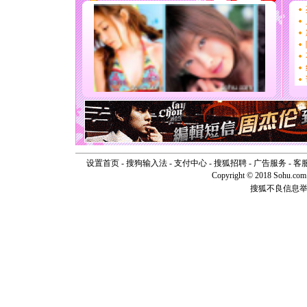
片叶子是
送你一棵
[圣诞节]
你太多，
要平安！
[圣诞节]
能正大光明
天都要快
[圣诞节]
如意,快乐
[元旦]
看
断电。爱
你是我专
[元旦]
如
设置首页
-
搜狗输入法
-
支付中心
-
搜狐招聘
-
广告服务
-
客
起；二是
Copyright © 2018 Sohu.com I
离。水晶
搜狐不良信息
[元旦]
当
泣，这痛
卖了。水
[春节]
风
颜！冬去
道一声平
[春节]
传
片叶子是
送你一棵