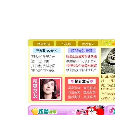
[圣诞节]
你太多，
要平安！
[圣诞节]
搜狐短信
小灵通
性感丽人
能正大光明
天都要快
三星图铃专区
精品专题推荐
[圣诞节]
短信企业通秀百变功能
[周杰伦] 千里之外
如意,快乐
浪漫情怀一起漫步音乐
[誓 言] 求佛
[元旦]
看
同城约会今夜告别寂寞
[王力宏] 大城小爱
断电。爱
敢来挑战你的球技吗？
你是我专
[王心凌] 花的嫁纱
[元旦]
如
起；二是
精彩生活
离。水晶
星座运势
每日财运
[元旦]
当
泣，这痛
花边新闻
魔鬼辞典
今日运程
卖了。水
情感测试
生活笑话
桃花运，
[春节]
风
颜！冬去
道一声平
[春节]
传