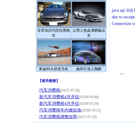
java.sql.SQLE
due to except
Connection r
非常炫目玛莎拉蒂跑
让男人热血沸腾极品
车
车
奥迪R8火拼直升机
她和它使人陶醉
>>
【
相关链接
】
·
汽车消费税
(04/25 07:20)
·
新汽车消费税4月开征
(03/09 03:06)
·
新汽车消费税4月开征
(03/09 03:29)
·
汽车消费税年内难征收
(03/06 10:23)
·
汽车消费税调整在即
(04/25 07:20)