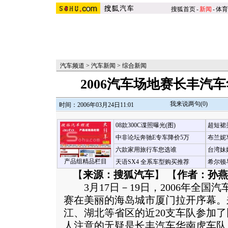
搜狐首页
-
新闻
-
体育
汽车频道
>
汽车新闻
>
综合新闻
2006汽车场地赛长丰汽
我来说两句(
0
)
时间：2006年03月24日11:01
08款300C谍照曝光(图)
超短裙
中非论坛奔驰E专车降价5万
布兰妮
六款家用旅行车您选谁
台湾妹
产品组精品栏目
天语SX4 全系车型购买推荐
希尔顿
【
来源：搜狐汽车
】 【
作者：孙燕
3月17日－19日，2006年全国
赛在美丽的海岛城市厦门拉开序幕。
江、湖北等省区的近20支车队参加
人注意的无疑是长丰汽车华南虎车队