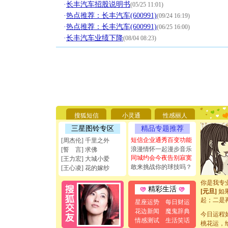
·
长丰汽车招股说明书
(05/25 11:01)
·
热点推荐：长丰汽车(600991)
(09/24 16:19)
·
热点推荐：长丰汽车(600991)
(06/25 16:00)
·
长丰汽车业绩下降
(08/04 08:23)
[圣诞节]
你太多，
要平安！
搜狐短信
小灵通
性感丽人
[圣诞节]
能正大光明
三星图铃专区
精品专题推荐
天都要快
短信企业通秀百变功能
[周杰伦] 千里之外
[圣诞节]
浪漫情怀一起漫步音乐
[誓 言] 求佛
如意,快乐
同城约会今夜告别寂寞
[王力宏] 大城小爱
[元旦]
看
敢来挑战你的球技吗？
[王心凌] 花的嫁纱
断电。爱
你是我专
[元旦]
如
精彩生活
起；二是
星座运势
每日财运
离。水晶
花边新闻
魔鬼辞典
[元旦]
当
今日运程
情感测试
生活笑话
泣，这痛
桃花运，