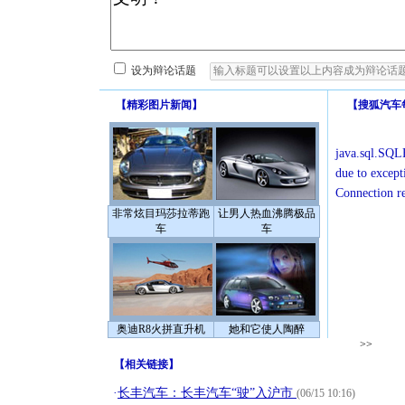
设为辩论话题
【
精彩图片新闻
】
【
搜狐汽车
java.sql.SQLE
due to except
Connection r
非常炫目玛莎拉蒂跑
让男人热血沸腾极品
车
车
奥迪R8火拼直升机
她和它使人陶醉
>>
【
相关链接
】
·
长丰汽车：长丰汽车“驶”入沪市
(06/15 10:16)