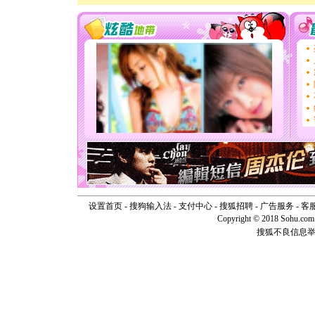
卖了。水
[春节]
风
颜！冬去
道一声平
[春节]
传
片叶子是
送你一棵
[圣诞节]
你太多，
要平安！
[圣诞节]
能正大光明
天都要快
[圣诞节]
如意,快乐
[元旦]
看
断电。爱
设置首页
-
搜狗输入法
-
支付中心
-
搜狐招聘
-
广告服务
-
客
你是我专
Copyright © 2018 Sohu.com I
[元旦]
如
起；二是
搜狐不良信息
离。水晶
[元旦]
当
泣，这痛
卖了。水
[春节]
风
颜！冬去
道一声平