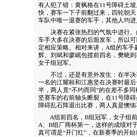
有人犯了错：黄枫格在11号障碍土
快，赛车一下子前翻过来，四轮朝天
车队中唯一退赛的车手，其他人均进
决赛在紧张热烈的气氛中进行。
车手大多在决赛的后面发车，所以可
定相应策略。相对来讲，A组的车手
辉、刘斌和廖岷包揽前四名，樊晓则
女子组冠军。
不过，还是有意外发生：在半决赛
一名的江耀桓和江惠坚在决赛时最后
半，两人竟“不约而同”的在差不多
坚赛车的右前轴头断裂，在11号障碍
障碍乱石阵退出比赛，两人真是懊恼
A组前四名，B组冠军，女子组前
A、B组厂商杯第一，这样的成绩对
真可谓是“开门红”，在新赛季的开