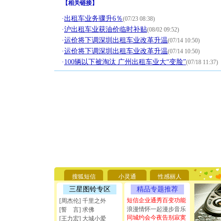
【
相关链接
】
·
出租车业务骤升6％
(07/23 08:38)
·
沪出租车业获油价临时补贴
(08/02 09:52)
·
运价将下调深圳出租车业改革升温
(07/14 10:50)
·
运价将下调深圳出租车业改革升温
(07/14 10:50)
·
100辆以下被淘汰 广州出租车业大“变脸”
(07/18 11:37)
[圣诞节]
你太多，
要平安！
搜狐短信
小灵通
性感丽人
[圣诞节]
能正大光明
三星图铃专区
精品专题推荐
天都要快
短信企业通秀百变功能
[周杰伦] 千里之外
[圣诞节]
浪漫情怀一起漫步音乐
[誓 言] 求佛
如意,快乐
同城约会今夜告别寂寞
[王力宏] 大城小爱