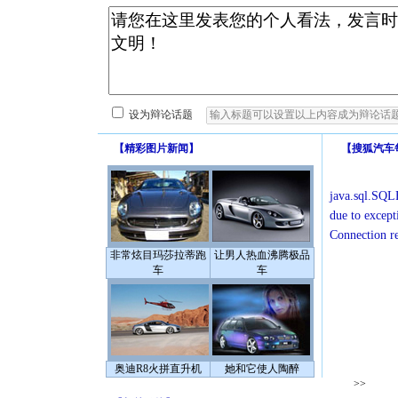
设为辩论话题
【
精彩图片新闻
】
【
搜狐汽车
java.sql.SQLE
due to except
Connection r
非常炫目玛莎拉蒂跑
让男人热血沸腾极品
车
车
奥迪R8火拼直升机
她和它使人陶醉
>>