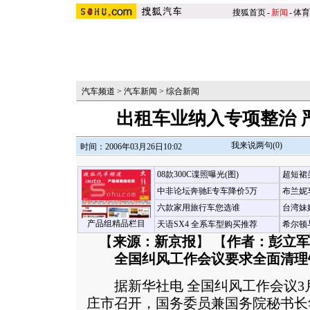
搜狐首页
-
新闻
-
体育
汽车频道
>
汽车新闻
>
综合新闻
出租车业纳入专项整治 
我来说两句(
0
)
时间：2006年03月26日10:02
08款300C谍照曝光(图)
超短裙
中非论坛奔驰E专车降价5万
布兰妮
六款家用旅行车您选谁
台湾妹
产品组精品栏目
天语SX4 全系车型购买推荐
希尔顿
【
来源：新京报
】 【
作者：彭立军
全国纠风工作会议要求全面清理
据新华社电 全国纠风工作会议3月
庄市召开，国务委员兼国务院秘书长