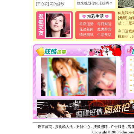
[元旦]
看
敢来挑战你的球技吗？
[王心凌] 花的嫁纱
断电。爱
你是我专
[元旦]
如
精彩生活
起；二是
星座运势
每日财运
离。水晶
花边新闻
魔鬼辞典
[元旦]
今日运程
当
情感测试
生活笑话
泣，这痛
桃花运，
卖了。水
[春节]
风
颜！冬去
道一声平
[春节]
传
片叶子是
送你一棵
[圣诞节]
你太多，
要平安！
[圣诞节]
能正大光明
天都要快
[圣诞节]
如意,快乐
[元旦]
看
断电。爱
设置首页
-
搜狗输入法
-
支付中心
-
搜狐招聘
-
广告服务
-
客
你是我专
Copyright © 2018 Sohu.com I
[元旦]
如