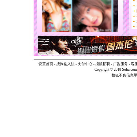
[圣诞节]
你太多，
要平安！
[圣诞节]
能正大光明
天都要快
[圣诞节]
如意,快乐
[元旦]
看
断电。爱
你是我专
[元旦]
如
设置首页
-
搜狗输入法
-
支付中心
-
搜狐招聘
-
广告服务
-
客
起；二是
Copyright © 2018 Sohu.com I
离。水晶
搜狐不良信息
[元旦]
当
泣，这痛
卖了。水
[春节]
风
颜！冬去
道一声平
[春节]
传
片叶子是
送你一棵