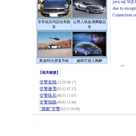
java.sql.SQLE
due to except
Connection r
非常炫目玛莎拉蒂跑
让男人热血沸腾极品
车
车
奥迪R8火拼直升机
她和它使人陶醉
>>
【
相关链接
】
·
交警在线
(12/26 08:17)
·
交警傲雪
(02/12 07:37)
·
交警练兵
(08/31 11:07)
·
交警指路
(06/02 13:40)
·
“酒都”交警
(02/13 10:09)