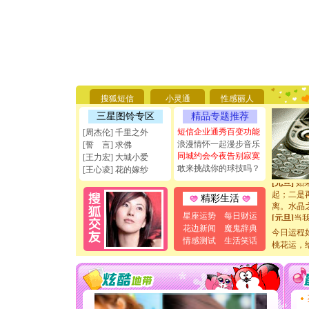
[圣诞节]
你太多，
要平安！
[圣诞节]
能正大光明
搜狐短信
小灵通
性感丽人
天都要快
三星图铃专区
精品专题推荐
[圣诞节]
如意,快乐
短信企业通秀百变功能
[周杰伦] 千里之外
[元旦]
看
浪漫情怀一起漫步音乐
[誓 言] 求佛
断电。爱
同城约会今夜告别寂寞
[王力宏] 大城小爱
你是我专
敢来挑战你的球技吗？
[王心凌] 花的嫁纱
[元旦]
如
起；二是
精彩生活
离。水晶
[元旦]
当
星座运势
每日财运
泣，这痛
花边新闻
魔鬼辞典
今日运程
卖了。水
情感测试
生活笑话
桃花运，
[春节]
风
颜！冬去
道一声平
[春节]
传
片叶子是
送你一棵