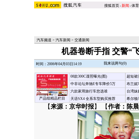
搜狐首页
-
新闻
-
体育
汽车频道
>
汽车新闻
>
交通新闻
机器卷断手指 交警“飞
我来说两句(
0
)
时间：2006年04月03日14:19
08款300C谍照曝光(图)
超短裙
中非论坛奔驰E专车降价5万
布兰妮
六款家用旅行车您选谁
台湾妹
产品组精品栏目
天语SX4 全系车型购买推荐
希尔顿
【
来源：京华时报
】 【
作者：陈晨