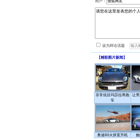
用户：
设为辩论话题
【
精彩图片新闻
】
非常炫目玛莎拉蒂跑
让男
车
奥迪R8火拼直升机
她