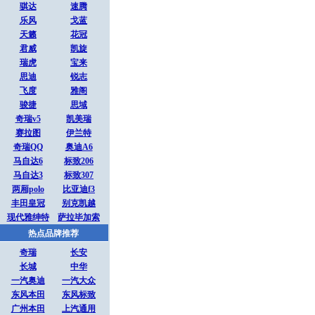
骐达
速腾
乐风
戈蓝
天籁
花冠
君威
凯旋
瑞虎
宝来
思迪
锐志
飞度
雅阁
骏捷
思域
奇瑞v5
凯美瑞
赛拉图
伊兰特
奇瑞QQ
奥迪A6
马自达6
标致206
马自达3
标致307
两厢polo
比亚迪f3
丰田皇冠
别克凯越
现代雅绅特
萨拉毕加索
热点品牌推荐
奇瑞
长安
长城
中华
一汽奥迪
一汽大众
东风本田
东风标致
广州本田
上汽通用