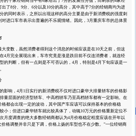
的十家经销商当中有6家给出了7分的发展性分值，而剩余的4家经
打出了8分、9分、6分以及10分的高分，其中高于7分的经销商均为进
分的同时表示，之所以出现这样的高分主要是由于新消费税的强度刺
则对进口车市表示出普遍的不乐观情绪。因此，3月重庆车市的总体景
市
大变数，虽然消费者得到这个消息的时候应该是在10天之前，但这
在4月完全展现出来，车市究竟是涨是跌目前不仅连消费者，就连经
型的判断，但有一点则是不可否认的，4月，特别是4月下旬应该是一
。
分
影响，4月1日实行的新消费税不仅对进口豪华大排量轿车的价格影
排量层面的经济型轿车、中高档轿车乃至高档轿车都有一定影响。在
价格都会出现一定的波动，其中国产车应该可以保持基本的价格稳
较小；但进口豪华轿车就比较具体了，动辄10万元的价格重新定位不
次月度调查的绝大多数经销商都认为4月价格稳定程度应该在开年以
次价格调整并非只是下调，价格上扬的车型也不在少数。”一位经销商