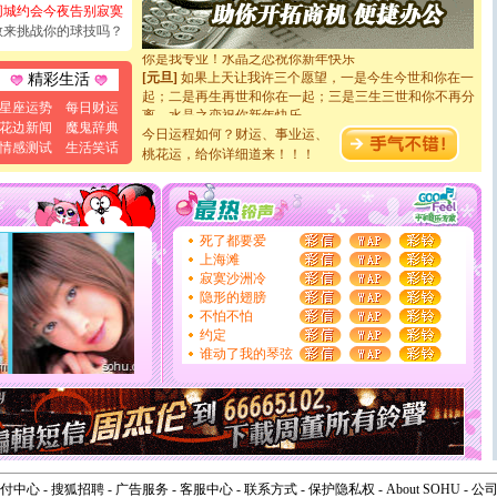
[元旦]
看到你我会触电；看不到你我要充电；没有你我会
同城约会今夜告别寂寞
断电。爱你是我职业，想你是我事业，抱你是我特长，吻
敢来挑战你的球技吗？
你是我专业！水晶之恋祝你新年快乐
[元旦]
如果上天让我许三个愿望，一是今生今世和你在一
精彩生活
起；二是再生再世和你在一起；三是三生三世和你不再分
离。水晶之恋祝你新年快乐
星座运势
每日财运
[元旦]
当我狠下心扭头离去那一刻，你在我身后无助地哭
花边新闻
魔鬼辞典
今日运程如何？财运、事业运、
泣，这痛楚让我明白我多么爱你。我转身抱住你：这猪不
情感测试
生活笑话
桃花运，给你详细道来！！！
卖了。水晶之恋祝你新年快乐。
[春节]
风柔雨润好月圆，半岛铁盒伴身边，每日尽显开心
颜！冬去春来似水如烟，劳碌人生需尽欢！听一曲轻歌，
道一声平安！新年吉祥万事如愿
[春节]
传说薰衣草有四片叶子：第一片叶子是信仰，第二
死了都要爱
片叶子是希望，第三片叶子是爱情，第四片叶子是幸运。
上海滩
送你一棵薰衣草，愿你新年快乐！
寂寞沙洲冷
[圣诞节]
圣诞节到了，想想没什么送给你的，又不打算给
隐形的翅膀
你太多，只有给你五千万：千万快乐！千万要健康！千万
不怕不怕
要平安！千万要知足！千万不要忘记我！
约定
[圣诞节]
不只这样的日子才会想起你,而是这样的日子才
谁动了我的琴弦
能正大光明地骚扰你,告诉你,圣诞要快乐!新年要快乐!天
天都要快乐噢!
[圣诞节]
奉上一颗祝福的心,在这个特别的日子里,愿幸福,
如意,快乐,鲜花,一切美好的祝愿与你同在.圣诞快乐!
[元旦]
看到你我会触电；看不到你我要充电；没有你我会
断电。爱你是我职业，想你是我事业，抱你是我特长，吻
你是我专业！水晶之恋祝你新年快乐
付中心
-
搜狐招聘
-
广告服务
-
客服中心
-
联系方式
-
保护隐私权
-
About SOHU
-
公