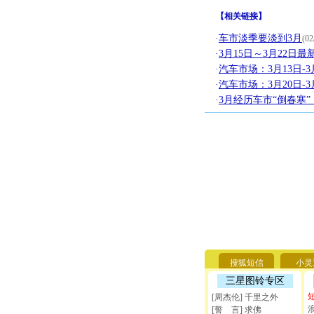
【
相关链接
】
·
车市淡季要淡到3月
(02
·
3月15日～3月22日
·
汽车市场：3月13日-
·
汽车市场：3月20日-
·
3月经历车市“倒春寒
搜狐短信
小灵
三星图铃专区
[周杰伦] 千里之外
[誓 言] 求佛