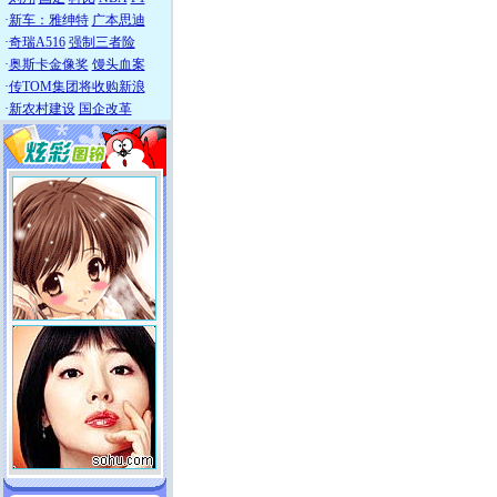
·
新车：雅绅特
广本思迪
·
奇瑞A516
强制三者险
·
奥斯卡金像奖
馒头血案
·
传TOM集团将收购新浪
·
新农村建设
国企改革