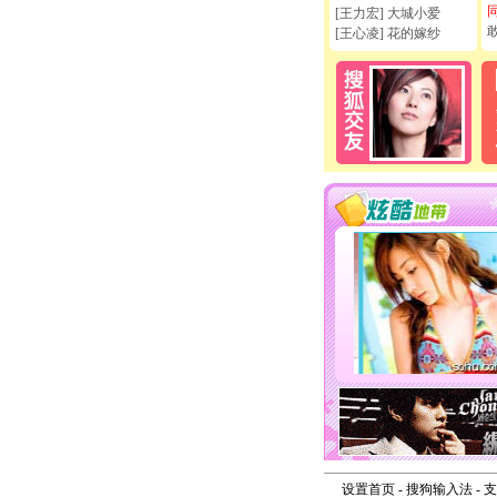
[王力宏] 大城小爱
[王心凌] 花的嫁纱
设置首页
-
搜狗输入法
-
支