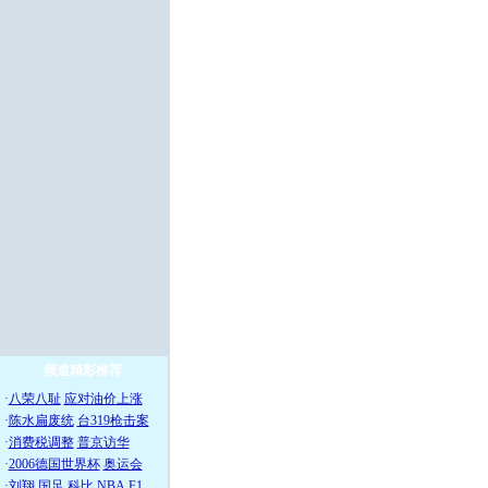
频道精彩推荐
·
八荣八耻
应对油价上涨
·
陈水扁废统
台319枪击案
·
消费税调整
普京访华
·
2006德国世界杯
奥运会
·
刘翔
国足
科比
NBA
F1