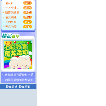
菊花台
一万个理由
隐形的翅膀
倩女幽魂
飞的更高
无尽的爱
迷糊娃娃可爱粉红卡通
四季美眉给你最想要的
搜狐分类
·
搜狐招商