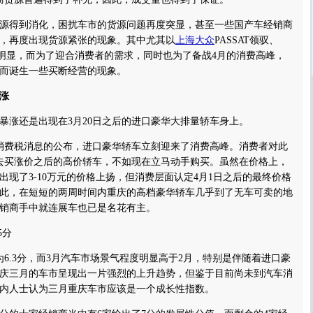
得到消化，困扰车市的货源问题再度突显，甚至一些国产车经销商
，再度出现货源紧张的现象。其中尤其以
上海大众
PASSAT领驭、
明显，而为了迎合消费者的需求，同时也为了备战4月的消费高峰，
而诞生一些买断经营的现象。
涨
涨还是出现在3月20日之后的进口豪华大排量轿车身上。
消费税消息的公布，进口豪华轿车立刻迎来了消费高峰。消费者对此
去买涨价之后的高价轿车，不如现在立马动手购买。虽然在价格上，
出现了3-10万元的价格上扬，但消费层面认定4月1日之后的最终价格
此，在短短的两周时间内重庆的高档豪华轿车几乎到了无车可卖的地
销商手中就连展车也已是名花有主。
5分
.3分，而3月汽车市场景气程度明显高于2月，特别是伴随着进口豪
庆三月的车市呈现出一片强烈的上升趋势，但鉴于目前尚未到汽车消
内人士认为三月重庆车市应该是一个成长性指数。