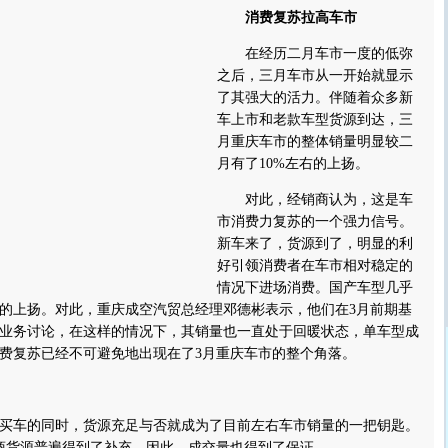
消费复苏拉高车市
在经历二月车市一度的低弥
之后，三月车市从一开始就显示
了其强大的活力。伴随着众多新
车上市和老款车型货源到达，三
月重庆车市的整体销量明显较二
月有了10%左右的上扬。
对此，经销商认为，这是车
市消费力复苏的一个强力信号。
新车来了，货源到了，明显的利
好引领消费者在车市相对稳定的
情况下进场消费。国产车型几乎
的上扬。对此，重庆成空汽贸总经理邓德彬表示，他们在3月前期基
业务讨论，在这样的情况下，其销量也一直处于回暖状态，单车型成
费复苏已经不可避免地出现在了3月重庆车市的整个角落。
车的同时，货源充足与否就成为了目前左右车市销量的一把钥匙。
商货源普遍得到了补充，因此，成交量也得到了保证。