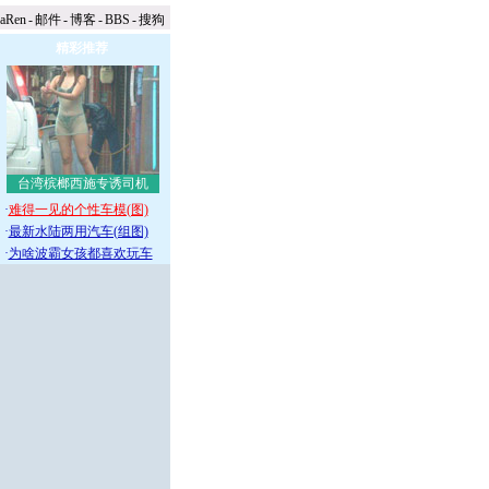
naRen
-
邮件
-
博客
-
BBS
-
搜狗
精彩推荐
台湾槟榔西施专诱司机
·
难得一见的个性车模(图)
·
最新水陆两用汽车(组图)
·
为啥波霸女孩都喜欢玩车