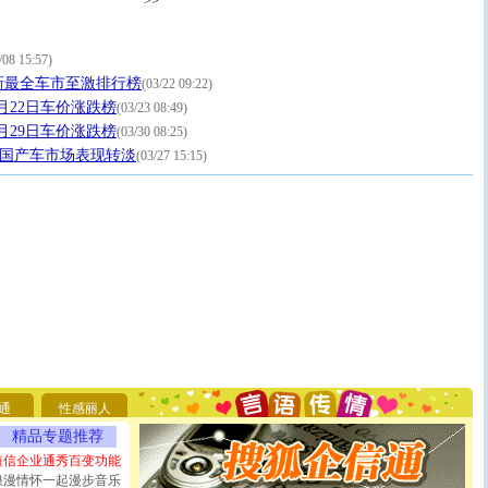
>>
/08 15:57)
最新最全车市至激排行榜
(03/22 09:22)
3月22日车价涨跌榜
(03/23 08:49)
3月29日车价涨跌榜
(03/30 08:25)
” 国产车市场表现转淡
(03/27 15:15)
[圣诞节]
圣诞节到了，想想没什么送给你的，又不打算给
你太多，只有给你五千万：千万快乐！千万要健康！千万
要平安！千万要知足！千万不要忘记我！
[圣诞节]
不只这样的日子才会想起你,而是这样的日子才
通
性感丽人
能正大光明地骚扰你,告诉你,圣诞要快乐!新年要快乐!天
精品专题推荐
天都要快乐噢!
[圣诞节]
奉上一颗祝福的心,在这个特别的日子里,愿幸福,
短信企业通秀百变功能
如意,快乐,鲜花,一切美好的祝愿与你同在.圣诞快乐!
浪漫情怀一起漫步音乐