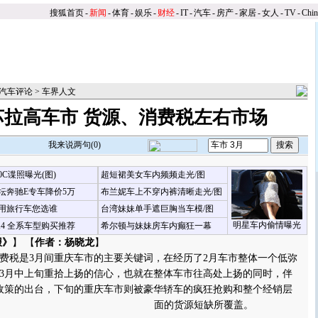
搜狐首页
-
新闻
-
体育
-
娱乐
-
财经
-
IT
-
汽车
-
房产
-
家居
-
女人
-
TV
-
Chi
汽车评论
>
车界人文
苏拉高车市 货源、消费税左右市场
我来说两句(
0
)
00C谍照曝光(图)
超短裙美女车内频频走光/图
坛奔驰E专车降价5万
布兰妮车上不穿内裤清晰走光/图
用旅行车您选谁
台湾妹妹单手遮巨胸当车模/图
明星车内偷情曝光
X4 全系车型购买推荐
希尔顿与妹妹房车内癫狂一幕
报》
】 【
作者：杨晓龙
】
税是3月间重庆车市的主要关键词，在经历了2月车市整体一个低弥
3月中上旬重拾上扬的信心，也就在整体车市往高处上扬的同时，伴
税政策的出台，下旬的重庆车市则被豪华轿车的疯狂抢购和整个经销层
面的货源短缺所覆盖。