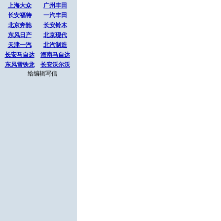
上海大众
广州丰田
长安福特
一汽丰田
北京奔驰
长安铃木
东风日产
北京现代
天津一汽
北汽制造
长安马自达
海南马自达
东风雪铁龙
长安沃尔沃
给编辑写信