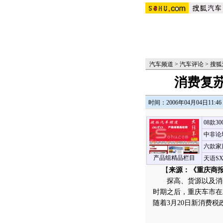
汽车频道
>
汽车评论
>
搜狐
消费复
时间：2006年04月04日11:46
08款3
中非论
六款家
产品组精品栏目
天语S
【
来源：《重庆商
探高、货源以及消费
时期之后，重庆车市在
随着3月20日新消费