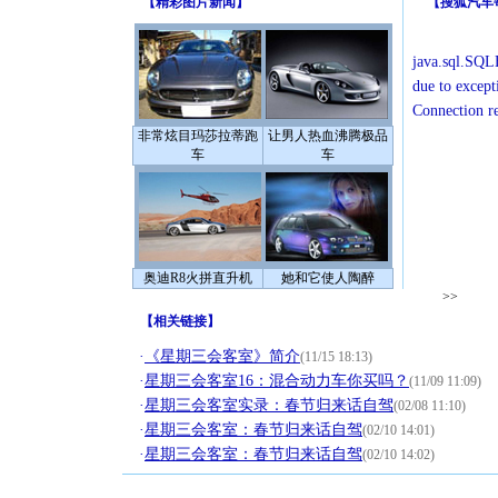
【
精彩图片新闻
】
【
搜狐汽车
java.sql.SQLE
due to except
Connection r
非常炫目玛莎拉蒂跑
让男人热血沸腾极品
车
车
奥迪R8火拼直升机
她和它使人陶醉
>>
【
相关链接
】
·
《星期三会客室》简介
(11/15 18:13)
·
星期三会客室16：混合动力车你买吗？
(11/09 11:09)
·
星期三会客室实录：春节归来话自驾
(02/08 11:10)
·
星期三会客室：春节归来话自驾
(02/10 14:01)
·
星期三会客室：春节归来话自驾
(02/10 14:02)