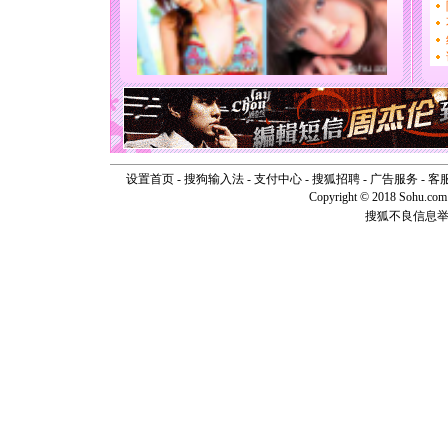
你太多，
要平安！
[圣诞节]
能正大光明
天都要快
[圣诞节]
如意,快乐
[元旦]
看
断电。爱
你是我专
设置首页
-
搜狗输入法
-
支付中心
-
搜狐招聘
-
广告服务
-
客
[元旦]
如
Copyright © 2018 Sohu.com I
起；二是
搜狐不良信息
离。水晶
[元旦]
当
泣，这痛
卖了。水
[春节]
风
颜！冬去
道一声平
[春节]
传
片叶子是
送你一棵