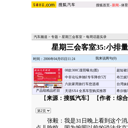
搜狐首页
-
新闻
-
体育
汽车频道
>
专题
>
星期三会客室
>
每周话题实录
星期三会客室35:小排
我来说两句(
0
)
时间：2006年04月05日11:24
08款300C谍照曝光(图)
超短裙
中非论坛奔驰E专车降价5万
布兰妮
六款家用旅行车您选谁
台湾妹
产品组精品栏目
天语SX4 全系车型购买推荐
希尔顿
【
来源：搜狐汽车
】 【
作者：综合
张毅：我是31日晚上看到这个消
点儿吃惊，因为按照以前的说法北京