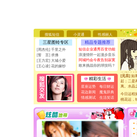
[圣诞节]
你太多，
要平安！
[圣诞节]
搜狐短信
小灵通
性感丽人
能正大光明
三星图铃专区
精品专题推荐
天都要快
[圣诞节]
短信企业通秀百变功能
[周杰伦] 千里之外
如意,快乐
浪漫情怀一起漫步音乐
[誓 言] 求佛
[元旦]
看
同城约会今夜告别寂寞
[王力宏] 大城小爱
断电。爱
敢来挑战你的球技吗？
[王心凌] 花的嫁纱
你是我专
[元旦]
如
精彩生活
起；二是
离。水晶
星座运势
每日财运
[元旦]
当
花边新闻
魔鬼辞典
今日运程
泣，这痛
情感测试
生活笑话
卖了。水
桃花运，
[春节]
风
颜！冬去
道一声平
[春节]
传
片叶子是
送你一棵
[圣诞节]