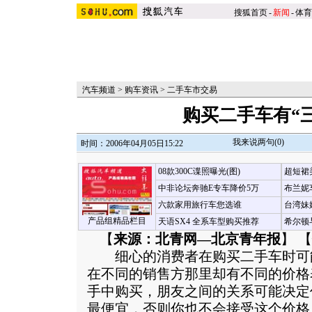
搜狐首页
-
新闻
-
体育
汽车频道
>
购车资讯
>
二手车市交易
购买二手车有“
我来说两句(
0
)
时间：2006年04月05日15:22
08款300C谍照曝光(图)
超短裙
中非论坛奔驰E专车降价5万
布兰妮
六款家用旅行车您选谁
台湾妹
产品组精品栏目
天语SX4 全系车型购买推荐
希尔顿
【
来源：北青网—北京青年报
】 【
细心的消费者在购买二手车时可
在不同的销售方那里却有不同的价格
手中购买，朋友之间的关系可能决定
最便宜，否则你也不会接受这个价格