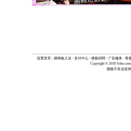
[元旦]
看
断电。爱
你是我专
[元旦]
如
起；二是
离。水晶
[元旦]
当
泣，这痛
卖了。水
[春节]
风
颜！冬去
道一声平
设置首页
-
搜狗输入法
-
支付中心
-
搜狐招聘
-
广告服务
-
客
[春节]
传
Copyright © 2018 Sohu.com I
片叶子是
搜狐不良信息
送你一棵