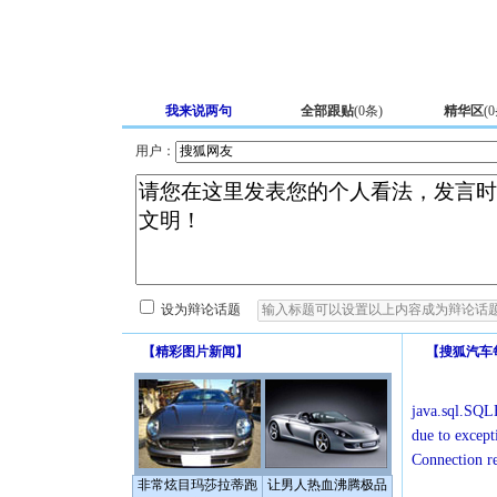
我来说两句
全部跟贴
(
0
条)
精华区
(
0
用户：
设为辩论话题
【
精彩图片新闻
】
【
搜狐汽车
java.sql.SQLE
due to except
Connection r
非常炫目玛莎拉蒂跑
让男人热血沸腾极品