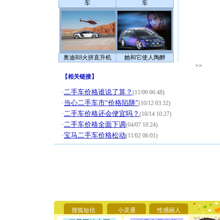
车
车
奥迪R8火拼直升机
她和它使人陶醉
>>
【
相关链接
】
·
二手车价格谁说了算？
(11/09 06:48)
·
当心二手车市“价格陷阱”
(10/12 03:32)
·
二手车价格还会便宜吗？
(10/14 10:27)
·
二手车价格全面下调
(04/07 10:24)
·
宝马二手车价格松动
(11/02 06:01)
[圣诞节]
你太多，
要平安！
搜狐短信
小灵通
性感丽人
[圣诞节]