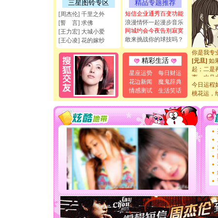
能正大光明
三星图铃专区
精品专题推荐
天都要快
短信企业通秀百变功能
[周杰伦] 千里之外
[圣诞节]
浪漫情怀一起漫步音乐
[誓 言] 求佛
如意,快乐
同城约会今夜告别寂寞
[王力宏] 大城小爱
[元旦]
看
敢来挑战你的球技吗？
[王心凌] 花的嫁纱
断电。爱
你是我专
[元旦]
如
精彩生活
起；二是
星座运势
每日财运
离。水晶
花边新闻
魔鬼辞典
[元旦]
当
今日运程
情感测试
生活笑话
泣，这痛
桃花运，
卖了。水
[春节]
风
颜！冬去
道一声平
[春节]
传
片叶子是
送你一棵
[圣诞节]
你太多，
要平安！
[圣诞节]
能正大光明
天都要快
[圣诞节]
如意,快乐